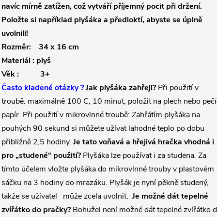
navíc mírně zatížen, což vytváří příjemný pocit při držení.
Položte si například plyšáka a předloktí, abyste se úplně
uvolnili!
Rozměr: 34 x 16 cm
Materiál : plyš
Věk : 3+
Často kladené otázky ?
Jak plyšáka zahřeji?
Při použití v
troubě: maximálně 100 C, 10 minut, položit na plech nebo pečí
papír. Při použití v mikrovlnné troubě: Zahřátím plyšáka na
pouhých 90 sekund si můžete užívat lahodné teplo po dobu
přibližně 2,5 hodiny.
Je tato voňavá a hřejivá hračka vhodná i
pro „studené“ použití?
Plyšáka lze používat i za studena. Za
tímto účelem vložte plyšáka do mikrovlnné trouby v plastovém
sáčku na 3 hodiny do mrazáku. Plyšák je nyní pěkně studený,
takže se uživatel může zcela uvolnit.
Je možné dát tepelné
zvířátko do pračky?
Bohužel není možné dát tepelné zvířátko 