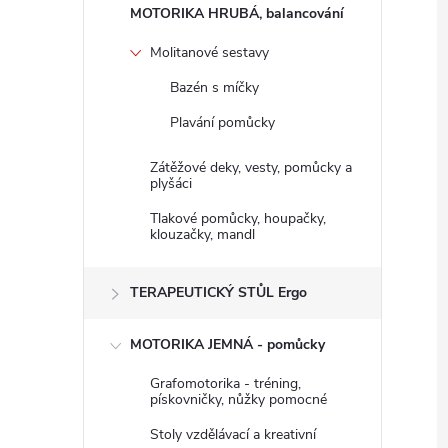
n
MOTORIKA HRUBÁ, balancování
e
Molitanové sestavy
Bazén s míčky
l
Plavání pomůcky
Zátěžové deky, vesty, pomůcky a
plyšáci
Tlakové pomůcky, houpačky,
klouzačky, mandl
TERAPEUTICKÝ STŮL Ergo
MOTORIKA JEMNÁ - pomůcky
Grafomotorika - tréning,
pískovničky, nůžky pomocné
Stoly vzdělávací a kreativní