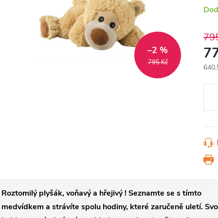
Dod
79
7
–2 %
795 Kč
640,
Měr
cena
Roztomilý plyšák, voňavý a hřejivý ! Seznamte se s tímto
medvídkem a strávíte spolu hodiny, které zaručeně uletí. Sv