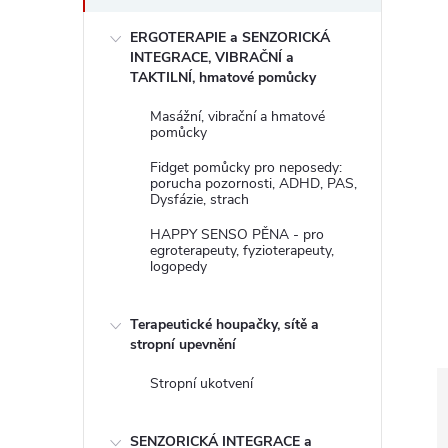
s
ERGOTERAPIE a SENZORICKÁ
t
INTEGRACE, VIBRAČNÍ a
TAKTILNÍ, hmatové pomůcky
r
Masážní, vibrační a hmatové
pomůcky
a
Fidget pomůcky pro neposedy:
porucha pozornosti, ADHD, PAS,
n
Dysfázie, strach
HAPPY SENSO PĚNA - pro
n
egroterapeuty, fyzioterapeuty,
logopedy
í
Terapeutické houpačky, sítě a
p
stropní upevnění
Stropní ukotvení
a
SENZORICKÁ INTEGRACE a