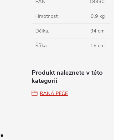
EAN
:
18390
Hmotnost
:
0,9 kg
Délka
:
34 cm
Šířka
:
16 cm
Produkt naleznete v této
kategorii
RANÁ PÉČE
je