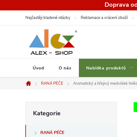
Přejít
Doprava od
na
Nejčastěji kladené otázky
Reklamace a vrácení zboží
obsah
Úvod
O nás
Nabídka produktů
RANÁ PÉČE
Aromatický a hřejivý medvídek hněd
Domů
P
Přeskočit
Kategorie
kategorie
o
RANÁ PÉČE