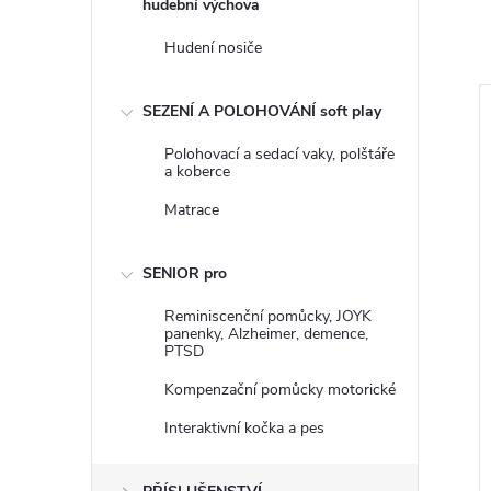
hudební výchova
Hudení nosiče
SEZENÍ A POLOHOVÁNÍ soft play
–3 %
Polohovací a sedací vaky, polštáře
4 560 Kč
a koberce
Matrace
SENIOR pro
Reminiscenční pomůcky, JOYK
panenky, Alzheimer, demence,
PTSD
ch štětců 4 ks
UV senzorické dlaždice set 4
Kompenzační pomůcky motorické
ks, 1ks 40x40cm
Interaktivní kočka a pes
DPH
3 628,10 Kč bez DPH
DO KOŠÍKU
4 390 Kč
DO KOŠÍKU