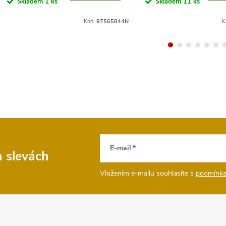
Skladem
1 ks
Skladem
11 ks
Kód:
97565844N
K
E-mail
a slevách
Vložením e-mailu souhlasíte s
podmínka