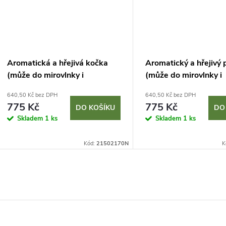
Aromatická a hřejivá kočka
Aromatický a hřejivý 
(může do mirovlnky i
(může do mirovlnky i
mrazáku)
mrazáku)
640,50 Kč bez DPH
640,50 Kč bez DPH
775 Kč
775 Kč
DO KOŠÍKU
DO
Skladem
1 ks
Skladem
1 ks
Kód:
21502170N
K