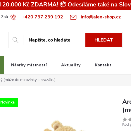
 20.000 Kč ZDARMA! 📦 Odesíláme také na Slov
+420 737 239 192
info@alex-shop.cz
Způsob dopravy
Všeobecné obchodní podmínky pro spotřebitele
HLEDAT
Návrhy místností
Aktuality
Kontakt
ý (může do mirovlnky i mrazáku)
Ar
Novinka
(m
Kód 