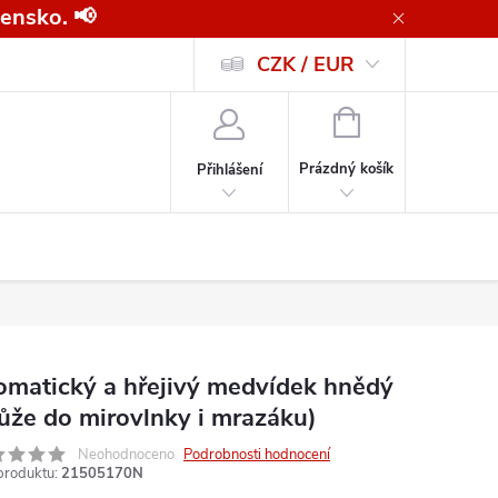
ensko. 📢
CZK / EUR
Všeobecné obchodní podmínky pro kupující společnosti
Zásady ochrany o
NÁKUPNÍ
KOŠÍK
Prázdný košík
Přihlášení
omatický a hřejivý medvídek hnědý
ůže do mirovlnky i mrazáku)
Neohodnoceno
Podrobnosti hodnocení
produktu:
21505170N