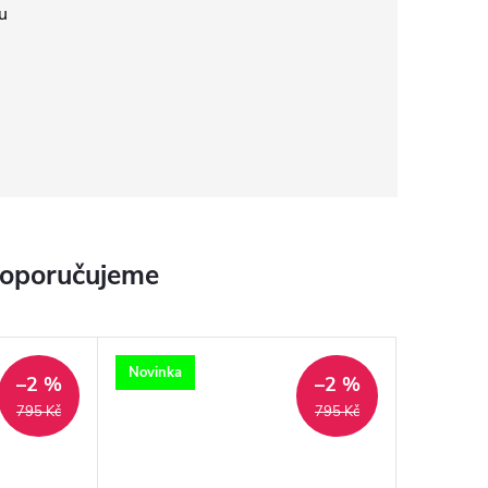
u
doporučujeme
Novinka
–2 %
–2 %
795 Kč
795 Kč