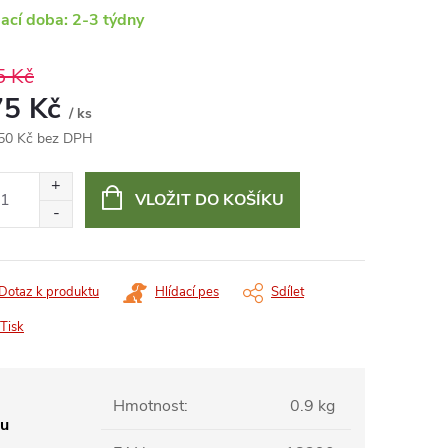
ací doba: 2-3 týdny
5 Kč
75 Kč
/ ks
50 Kč bez DPH
ná
:
VLOŽIT DO KOŠÍKU
Dotaz k produktu
Hlídací pes
Sdílet
Tisk
Hmotnost
:
0.9 kg
ou