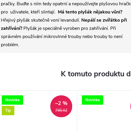
pračky. Buďte s ním tedy opatrní a nepoužívejte plyšovou hračk
pro uživatele, kteří slintají.
Má tento plyšák nějakou vůni?
Hřejivý plyšák skutečně voní levandulí.
Nepálí se zvířátko při
zahřívání?
Plyšák je speciálně vyroben pro zahřívání. Při
správném používání mikrovlnné trouby nebo trouby to není
problém.
K tomuto produktu 
Novinka
Novinka
–2 %
Tip
795 Kč