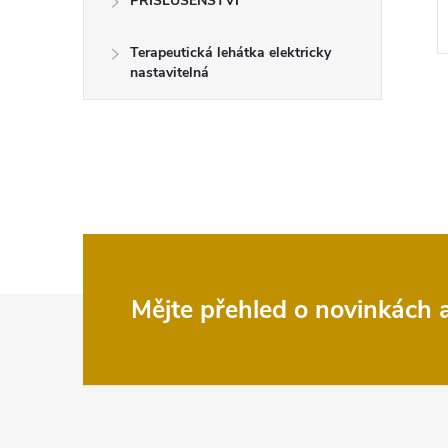
PŘÍSLUŠENSTVÍ
7 ks
Skladem
1 ks
Kód:
1070405
Kód:
25360477NR
Terapeutická lehátka elektricky
nastavitelná
Z
Mějte přehled o novinkách
á
p