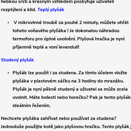
hebkou srstí a krásným vzhledem poskytuje uživateli
rozptýlení a klid.
Teplý plyšák
V mikrovlnné troubě za pouhé 2 minuty, můžete ohřát
tohoto
voňavého plyšáka !
Je dokonalou náhradou
termoforu pro úplné uvolnění. Plyšová hračka je nyní
příjemně teplá a voní levandulí!
Studený plyšák
Plyšák lze použít i za studena. Za tímto účelem vložte
plyšáka v plastovém sáčku na 3 hodiny do mrazáku.
Plyšák je nyní pěkně studený a uživatel se může zcela
uvolnit. Máte bolesti nebo horečku? Pak je tento plyšák
ideálním řešením.
Nechcete plyšáka zahřívat nebo používat za studena?
Jednoduše použijte kotě jako plyšovou hračku. Tento plyšák 