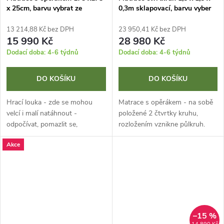
x 25cm, barvu vybrat ze
0,3m sklapovací, barvu vyber
vzorníku
ze vzorníku
13 214,88 Kč bez DPH
23 950,41 Kč bez DPH
15 990 Kč
28 980 Kč
Dodací doba: 4-6 týdnů
Dodací doba: 4-6 týdnů
DO KOŠÍKU
DO KOŠÍKU
Hrací louka - zde se mohou
Matrace s opěrákem - na sobě
velcí i malí natáhnout -
položené 2 čtvrtky kruhu,
odpočívat, pomazlit se,
rozložením vznikne půlkruh.
prohlížet si knížky, vyprávět
Akce
příběhy...
–15 %