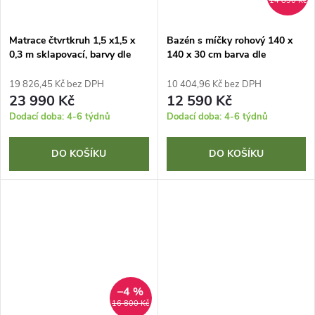
14 890 Kč
Matrace čtvrtkruh 1,5 x1,5 x
Bazén s míčky rohový 140 x
0,3 m sklapovací, barvy dle
140 x 30 cm barva dle
vzorníku
vzorníku
19 826,45 Kč bez DPH
10 404,96 Kč bez DPH
23 990 Kč
12 590 Kč
Dodací doba: 4-6 týdnů
Dodací doba: 4-6 týdnů
DO KOŠÍKU
DO KOŠÍKU
–4 %
16 800 Kč