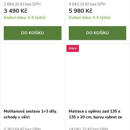
2 884,30 Kč bez DPH
4 942,15 Kč bez DPH
3 490 Kč
5 980 Kč
Dodací doba: 4-6 týdnů
Dodací doba: 4-6 týdnů
DO KOŠÍKU
DO KOŠÍKU
Akce
Molitanová sestava 1+3 díly,
Matrace s opěrou zad 135 x
schody s válci
135 x 20 cm, barvu vybrat ze
vzorníku
5 363,64 Kč bez DPH
14 041,32 Kč bez DPH