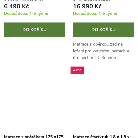
6 490 Kč
16 990 Kč
Dodací doba: 4-6 týdnů
Dodací doba: 4-6 týdnů
DO KOŠÍKU
DO KOŠÍKU
Matrace s opěrkou zad na
ležení pro vytvoření herních a
útulných míst. Snadno
snímatelný potah na zip Potah
Akce
z umělé kůže, proto zcela
omyvatelný a hygienický
Spodní část s...
Matrace s opěrákem 175 x175
Matrace čtvrtkruh 1,8 x 1,8 x