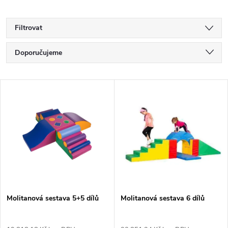
Filtrovat
Ř
Doporučujeme
a
Nejlevnější
V
Nejdražší
z
ý
Nejprodávanější
e
p
Abecedně
n
i
í
s
p
Molitanová sestava 5+5 dílů
Molitanová sestava 6 dílů
p