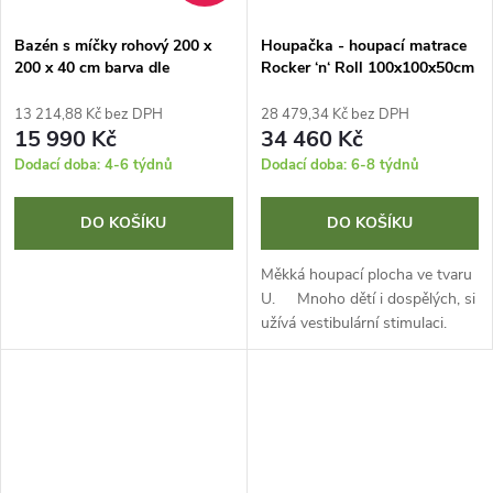
Bazén s míčky rohový 200 x
Houpačka - houpací matrace
200 x 40 cm barva dle
Rocker ‘n‘ Roll 100x100x50cm
vzorníku
13 214,88 Kč bez DPH
28 479,34 Kč bez DPH
15 990 Kč
34 460 Kč
Dodací doba: 4-6 týdnů
Dodací doba: 6-8 týdnů
DO KOŠÍKU
DO KOŠÍKU
Měkká houpací plocha ve tvaru
U. Mnoho dětí i dospělých, si
užívá vestibulární stimulaci.
Vhodné pro všechny, kteří se
rádi houpou.