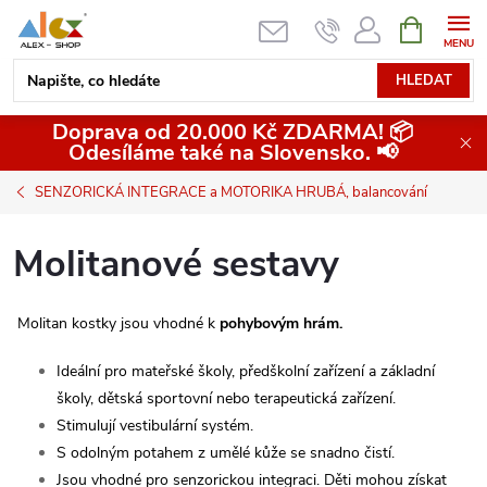
Přejít
NÁKUPNÍ
KOŠÍK
na
obsah
HLEDAT
Doprava od 20.000 Kč ZDARMA! 📦
Odesíláme také na Slovensko. 📢
SENZORICKÁ INTEGRACE a MOTORIKA HRUBÁ, balancování
Molitanové sestavy
Molitan kostky jsou vhodné k
pohybovým hrám.
Ideální pro mateřské školy, předškolní zařízení a základní
školy, dětská sportovní nebo terapeutická zařízení.
Stimulují vestibulární systém.
S odolným potahem z umělé kůže se snadno čistí.
Jsou vhodné pro senzorickou integraci. Děti mohou získat