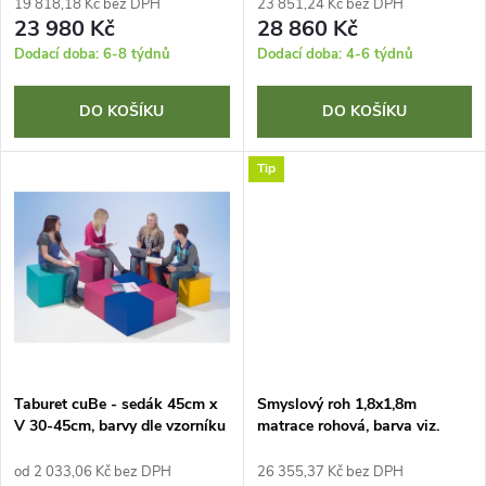
r
19 818,18 Kč bez DPH
23 851,24 Kč bez DPH
r
23 980 Kč
28 860 Kč
o
Dodací doba: 6-8 týdnů
Dodací doba: 4-6 týdnů
o
d
DO KOŠÍKU
DO KOŠÍKU
d
u
Tip
u
k
k
t
t
ů
ů
Taburet cuBe - sedák 45cm x
Smyslový roh 1,8x1,8m
V 30-45cm, barvy dle vzorníku
matrace rohová, barva viz.
vzorník
od 2 033,06 Kč bez DPH
26 355,37 Kč bez DPH