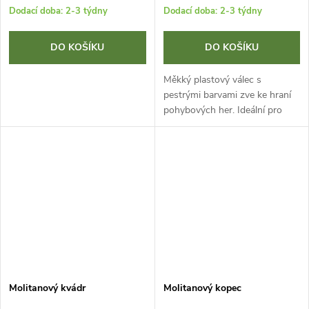
Dodací doba: 2-3 týdny
Dodací doba: 2-3 týdny
DO KOŠÍKU
DO KOŠÍKU
Měkký plastový válec s
pestrými barvami zve ke hraní
pohybových her. Ideální pro
mateřské školy, předškolní
zařízení a základní školy
Stimuluje vestibulární systém
S...
Molitanový kvádr
Molitanový kopec