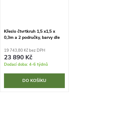
Křeslo čtvrtkruh 1,5 x1,5 x
0,3m a 2 područky, barvy dle
vzorníku
19 743,80 Kč bez DPH
23 890 Kč
Dodací doba: 4-6 týdnů
DO KOŠÍKU
O
v
l