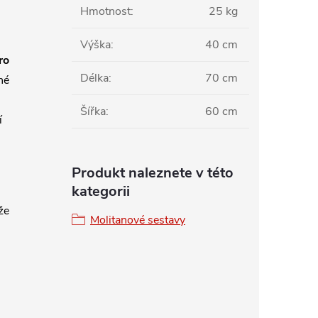
Hmotnost
:
25 kg
Výška
:
40 cm
ro
Délka
:
70 cm
né
Šířka
:
60 cm
í
Produkt naleznete v této
kategorii
že
Molitanové sestavy