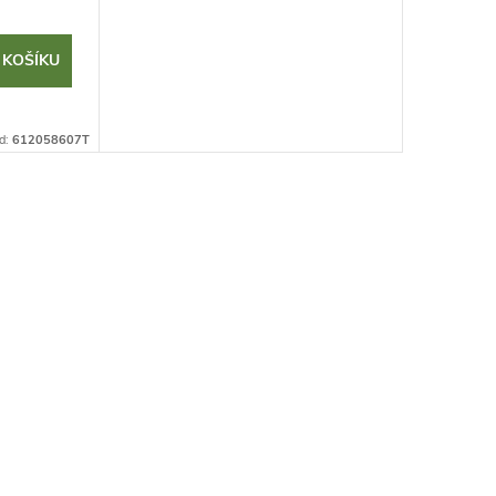
 KOŠÍKU
d:
612058607T