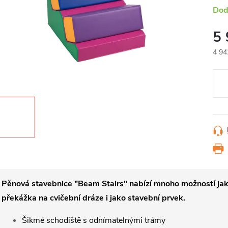
Dod
5
4 94
Měr
cena
Pěnová stavebnice "Beam Stairs" nabízí mnoho možností ja
překážka na cvičební dráze i jako stavební prvek.
Šikmé schodiště s odnímatelnými trámy