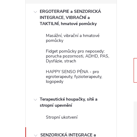
s
ERGOTERAPIE a SENZORICKÁ
t
INTEGRACE, VIBRAČNÍ a
TAKTILNÍ, hmatové pomůcky
r
Masážní, vibrační a hmatové
pomůcky
a
Fidget pomůcky pro neposedy:
porucha pozornosti, ADHD, PAS,
n
Dysfázie, strach
HAPPY SENSO PĚNA - pro
n
egroterapeuty, fyzioterapeuty,
logopedy
í
Terapeutické houpačky, sítě a
p
stropní upevnění
Stropní ukotvení
a
SENZORICKÁ INTEGRACE a