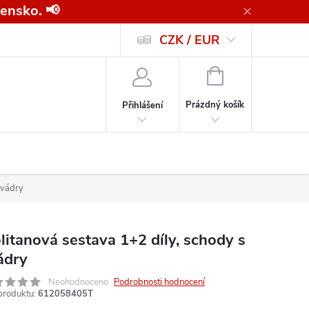
ensko. 📢
CZK / EUR
Všeobecné obchodní podmínky pro kupující společnosti
Zásady ochrany o
NÁKUPNÍ
KOŠÍK
Prázdný košík
Přihlášení
kvádry
litanová sestava 1+2 díly, schody s
ádry
Neohodnoceno
Podrobnosti hodnocení
produktu:
612058405T