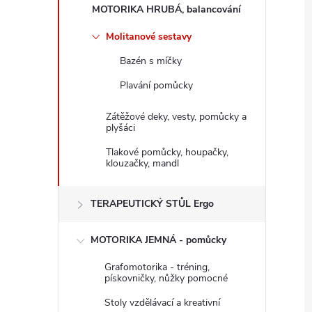
n
MOTORIKA HRUBÁ, balancování
e
Molitanové sestavy
Bazén s míčky
l
Plavání pomůcky
Zátěžové deky, vesty, pomůcky a
plyšáci
Tlakové pomůcky, houpačky,
klouzačky, mandl
TERAPEUTICKÝ STŮL Ergo
MOTORIKA JEMNÁ - pomůcky
Grafomotorika - tréning,
pískovničky, nůžky pomocné
Stoly vzdělávací a kreativní