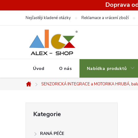
Přejít
Doprava od
na
Nejčastěji kladené otázky
Reklamace a vrácení zboží
obsah
Úvod
O nás
Nabídka produktů
SENZORICKÁ INTEGRACE a MOTORIKA HRUBÁ, bala
Domů
P
Přeskočit
Kategorie
kategorie
o
RANÁ PÉČE