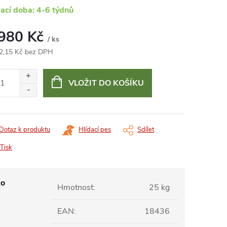
ací doba: 4-6 týdnů
 980 Kč
/ ks
2,15 Kč bez DPH
ná
:
VLOŽIT DO KOŠÍKU
Dotaz k produktu
Hlídací pes
Sdílet
Tisk
ko
Hmotnost
:
25 kg
EAN
:
18436