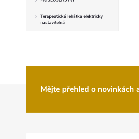
PŘÍSLUŠENSTVÍ
Terapeutická lehátka elektricky
nastavitelná
Z
Mějte přehled o novinkách
á
p
a