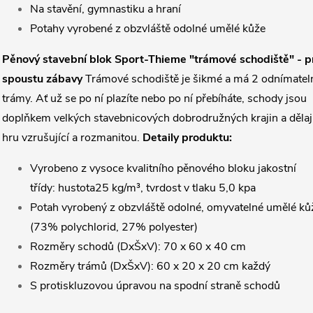
Na stavění, gymnastiku a hraní
Potahy vyrobené z obzvláště odolné umělé kůže
Pěnový stavební blok Sport-Thieme "trámové schodiště" - p
spoustu zábavy
Trámové schodiště je šikmé a má 2 odnímatel
trámy. Ať už se po ní plazíte nebo po ní přebíháte, schody jsou
doplňkem velkých stavebnicových dobrodružných krajin a dělaj
hru vzrušující a rozmanitou.
Detaily produktu:
Vyrobeno z vysoce kvalitního pěnového bloku jakostní
třídy:
hustota
25 kg/m³, tvrdost v tlaku 5,0 kpa
Potah vyrobený z obzvláště odolné, omyvatelné umělé ků
(73% polychlorid, 27%
polyester
)
Rozměry schodů (DxŠxV): 70 x 60 x 40 cm
Rozměry trámů (DxŠxV): 60 x 20 x 20 cm každý
S protiskluzovou úpravou na spodní straně schodů