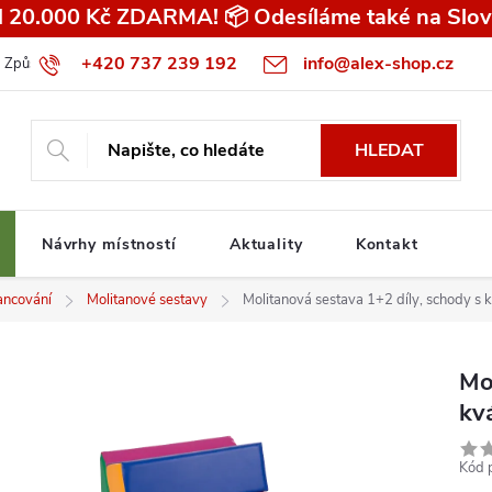
 20.000 Kč ZDARMA! 📦 Odesíláme také na Slov
+420 737 239 192
info@alex-shop.cz
Způsob dopravy
Všeobecné obchodní podmínky pro spotřebitele
HLEDAT
Návrhy místností
Aktuality
Kontakt
ncování
Molitanové sestavy
Molitanová sestava 1+2 díly, schody s 
Mo
kv
Kód 