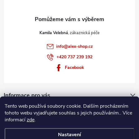
y
v
ý
Kamila Velebná
p
info
@
alex-shop.cz
+420 737 239 192
i
Facebook
s
u
Informace pro vás
Tento web používá soubory cookie. Dalším procházením
Nákupní košík
tohoto webu vyjadřujete souhlas s jejich používáním.. Více
informací
zde
.
0
KS /
0 KČ
Nastavení