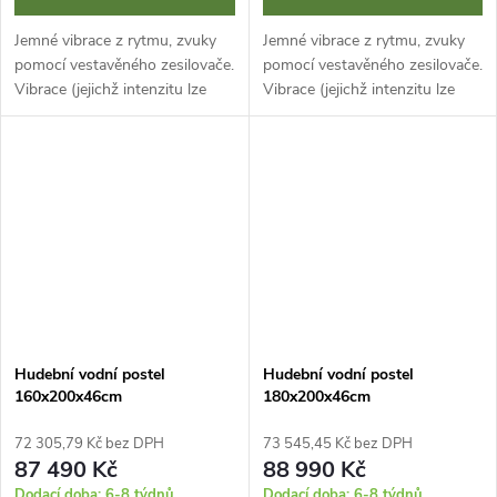
Jemné vibrace z rytmu, zvuky
Jemné vibrace z rytmu, zvuky
pomocí vestavěného zesilovače.
pomocí vestavěného zesilovače.
Vibrace (jejichž intenzitu lze
Vibrace (jejichž intenzitu lze
podle potřeby upravit pomocí
podle potřeby upravit pomocí
přiloženého audiosystému)
přiloženého audiosystému)
poskytují lehkou masáž díky...
poskytují lehkou masáž díky...
Hudební vodní postel
Hudební vodní postel
160x200x46cm
180x200x46cm
72 305,79 Kč bez DPH
73 545,45 Kč bez DPH
87 490 Kč
88 990 Kč
Dodací doba: 6-8 týdnů
Dodací doba: 6-8 týdnů