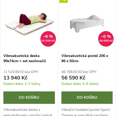
V
Nejdražší
z
ý
Nejprodávanější
e
p
Abecedně
n
i
–8 %
–0 %
15 290 Kč
56 990 Kč
í
s
p
Vibroakustická deska
Vibroakustická postel 206 x
99x74cm + set zesilovačů
96 x 50cm
p
r
11 520,66 Kč bez DPH
46 768,60 Kč bez DPH
r
13 940 Kč
56 590 Kč
o
Dodací doba: 2-3 týdny
Dodací doba: 6-8 týdnů
o
d
DO KOŠÍKU
DO KOŠÍKU
d
u
Vibroakustická deska s
Vibrační hudební postel Sport-
reproduktorem umožní vnímat
Thieme je speciálně navržena