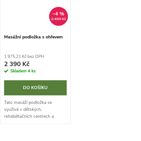
–4 %
2 490 Kč
Masážní podložka s ohřevem
1 975,21 Kč bez DPH
2 390 Kč
Skladem
4 ks
DO KOŠÍKU
Tato masáží podložka se
využívá v dětských,
rehabilitačních centrech a
lázních. Při rekonvalescencích, k
uvolnění těla a k dobití energie.