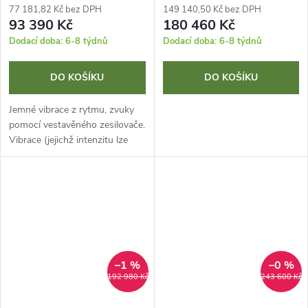
77 181,82 Kč bez DPH
149 140,50 Kč bez DPH
93 390 Kč
180 460 Kč
Dodací doba: 6-8 týdnů
Dodací doba: 6-8 týdnů
DO KOŠÍKU
DO KOŠÍKU
Jemné vibrace z rytmu, zvuky
pomocí vestavěného zesilovače.
Vibrace (jejichž intenzitu lze
podle potřeby upravit pomocí
přiloženého audiosystému)
poskytují lehkou masáž díky...
–1 %
–0 %
192 980 Kč
243 600 Kč