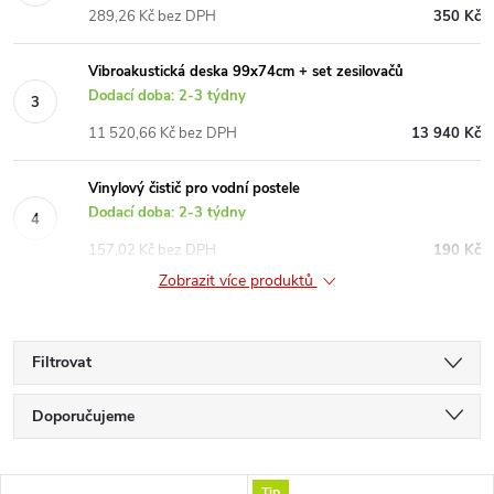
289,26 Kč bez DPH
350 Kč
Vibroakustická deska 99x74cm + set zesilovačů
Dodací doba: 2-3 týdny
11 520,66 Kč bez DPH
13 940 Kč
Vinylový čistič pro vodní postele
Dodací doba: 2-3 týdny
157,02 Kč bez DPH
190 Kč
Zobrazit více produktů
Filtrovat
Ř
Doporučujeme
a
Nejlevnější
Tip