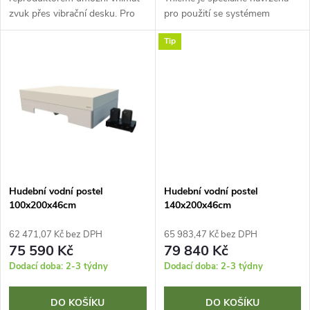
u
k
zvuk přes vibrační desku. Pro
pro použití se systémem
k
bazální stimulaci v těžce
vibračních desek. Pro bazální
Tip
postižené oblasti Podporovat
stimulaci v oblasti těžkých
t
poruchy sluchu a řeči v dětské...
postižení Postel se zvukovým
t
a...
ů
ů
Hudební vodní postel
Hudební vodní postel
100x200x46cm
140x200x46cm
62 471,07 Kč bez DPH
65 983,47 Kč bez DPH
75 590 Kč
79 840 Kč
Dodací doba: 2-3 týdny
Dodací doba: 2-3 týdny
DO KOŠÍKU
DO KOŠÍKU