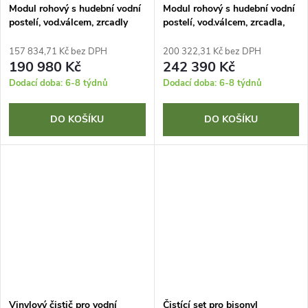
Modul rohový s hudební vodní
Modul rohový s hudební vodní
postelí, vod.válcem, zrcadly
postelí, vod.válcem, zrcadla,
160x280x175cm
optická vlákna
160x440x175cm
157 834,71 Kč bez DPH
200 322,31 Kč bez DPH
190 980 Kč
242 390 Kč
Dodací doba: 6-8 týdnů
Dodací doba: 6-8 týdnů
DO KOŠÍKU
DO KOŠÍKU
Vinylový čistič pro vodní
Čistící set pro bisonyl