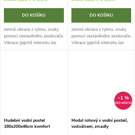
DO KOŠÍKU
DO KOŠÍKU
Jemné vibrace z rytmu, zvuky
Jemné vibrace z rytmu, zvuky
pomocí vestavěného zesilovače.
pomocí vestavěného zesilovače.
Vibrace (jejichž intenzitu lze
Vibrace (jejichž intenzitu lze
podle potřeby upravit pomocí
podle potřeby upravit pomocí
přiloženého audiosystému)
přiloženého audiosystému)
poskytují lehkou masáž díky...
poskytují lehkou masáž díky...
–1 %
183 460 Kč
Hudební vodní postel
Modul rohový s vodní postelí,
180x200x46cm komfort
vod.válcem, zrcadly
160x280x175cm