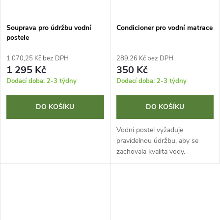
Souprava pro údržbu vodní
Condicioner pro vodní matrace
postele
1 070,25 Kč bez DPH
289,26 Kč bez DPH
1 295 Kč
350 Kč
Dodací doba: 2-3 týdny
Dodací doba: 2-3 týdny
DO KOŠÍKU
DO KOŠÍKU
Vodní postel vyžaduje
pravidelnou údržbu, aby se
zachovala kvalita vody.
Kondicionér vodní postele
pomáhá předcházet
problémům, jako jsou
vzduchové bubliny, růst bakterií
a...