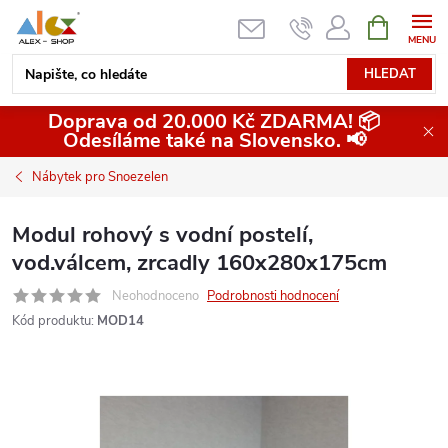
Přejít
NÁKUPNÍ
KOŠÍK
na
obsah
HLEDAT
Doprava od 20.000 Kč ZDARMA! 📦
Odesíláme také na Slovensko. 📢
Nábytek pro Snoezelen
Modul rohový s vodní postelí,
vod.válcem, zrcadly 160x280x175cm
Neohodnoceno
Podrobnosti hodnocení
Kód produktu:
MOD14