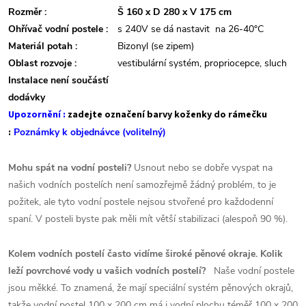
Rozměr :
Š 160 x D 280 x V 175 cm
Ohřívač vodní postele :
s 240V se dá nastavit na 26-40°C
Materiál potah :
Bizonyl (se zipem)
Oblast rozvoje :
vestibulární systém, propriocepce, sluch
Instalace není součástí
dodávky
Upozornění :
zadejte označení barvy koženky do rámečku
:
Poznámky k objednávce
(volitelný)
Mohu spát na vodní posteli?
Usnout nebo se dobře vyspat na
našich vodních postelích není samozřejmě žádný problém, to je
požitek, ale tyto vodní postele nejsou stvořené pro každodenní
spaní. V posteli byste pak měli mít větší stabilizaci (alespoň 90 %).
Kolem vodních postelí často vidíme široké pěnové okraje. Kolik
leží povrchové vody u vašich vodních postelí?
Naše vodní postele
jsou měkké. To znamená, že mají speciální systém pěnových okrajů,
takže vodní postel 100 x 200 cm má i vodní plochu téměř 100 x 200