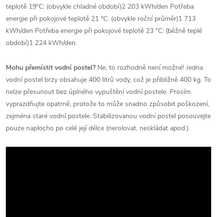
teplotě 19°C: (obvykle chladné období)2 203 kWh/den Potřeba
energie při pokojové teplotě 21 °C: (obvykle roční průměr)1 713
kWh/den Potřeba energie při pokojové teplotě 23 °C: (běžně teplé
období)1 224 kWh/den.
Mohu přemístit vodní postel?
Ne, to rozhodně není možné! Jedna
vodní postel brzy obsahuje 400 litrů vody, což je přibližně 400 kg. To
nelze přesunout bez úplného vypuštění vodní postele. Prosím
vyprazdňujte opatrně, protože to může snadno způsobit poškození,
zejména staré vodní postele. Stabilizovanou vodní postel posouvejte
pouze naplocho po celé její délce (nerolovat, neskládat apod.).