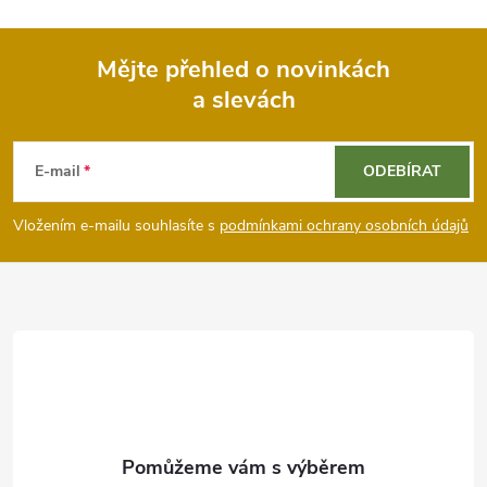
Mějte přehled o novinkách
a slevách
Z
á
E-mail
ODEBÍRAT
p
Vložením e-mailu souhlasíte s
podmínkami ochrany osobních údajů
a
t
í