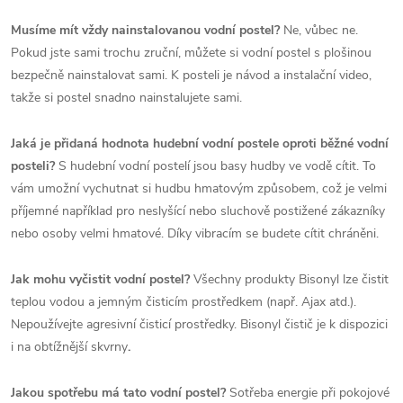
Musíme mít vždy nainstalovanou vodní postel?
Ne, vůbec ne.
Pokud jste sami trochu zruční, můžete si vodní postel s plošinou
bezpečně nainstalovat sami. K posteli je návod a instalační video,
takže si postel snadno nainstalujete sami.
Jaká je přidaná hodnota hudební vodní postele oproti běžné vodní
posteli?
S hudební vodní postelí jsou basy hudby ve vodě cítit. To
vám umožní vychutnat si hudbu hmatovým způsobem, což je velmi
příjemné například pro neslyšící nebo sluchově postižené zákazníky
nebo osoby velmi hmatové. Díky vibracím se budete cítit chráněni.
Jak mohu vyčistit vodní postel?
Všechny produkty Bisonyl lze čistit
teplou vodou a jemným čisticím prostředkem (např. Ajax atd.).
Nepoužívejte agresivní čisticí prostředky. Bisonyl čistič je k dispozici
i na obtížnější skvrny
.
Jakou spotřebu má tato vodní postel?
Sotřeba energie při pokojové