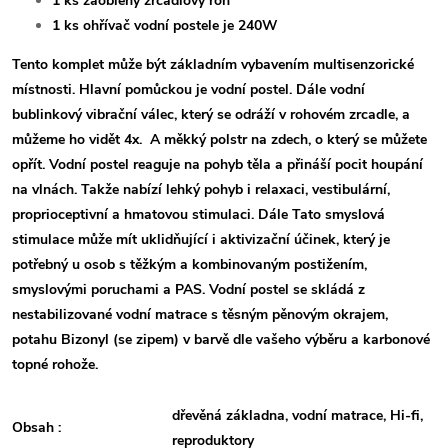
1 ks zaoblený zrcadlový roh
1 ks ohřívač vodní postele je 240W
Tento komplet může být základním vybavením multisenzorické
místnosti. Hlavní pomůckou je vodní postel. Dále vodní
bublinkový vibrační válec, který se odráží v rohovém zrcadle, a
můžeme ho vidět 4x. A měkký polstr na zdech, o který se můžete
opřít.
Vodní postel reaguje na pohyb těla a přináší pocit houpání
na vlnách. Takže nabízí lehký pohyb i relaxaci,
vestibulární,
proprioceptivní a hmatovou stimulaci
. Dále Tato smyslová
stimulace může mít uklidňující i aktivizační účinek, který je
potřebný u osob s těžkým a
kombinovaným
postižením,
smyslovými poruchami a PAS.
Vodní postel se skládá z
nestabilizované vodní matrace s těsným pěnovým okrajem,
potahu Bizonyl (se zipem) v barvě dle vašeho výběru a karbonové
topné rohože.
dřevěná základna, vodní matrace, Hi-fi,
Obsah :
reproduktory