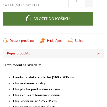
149 140,50 Kč bez DPH
Měrná
cena:
VLOŽIT DO KOŠÍKU
Dotaz k produktu
Hlídací pes
Sdílet
Popis produktu
Tento modul se skládá z:
1 vodní postel standartní (160 x 200cm)
2 ks nástěnné polstry
1 ks plocha před vodím válcem
1 ks skříňka z březového dřeva
1 ks vodní válec 175 x 15cm