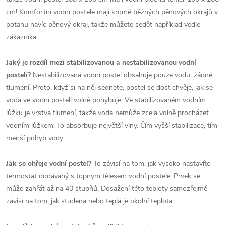
cm! Komfortní vodní postele mají kromě běžných pěnových okrajů v
potahu navíc pěnový okraj, takže můžete sedět například vedle
zákazníka.
Jaký je rozdíl mezi stabilizovanou a nestabilizovanou vodní
postelí?
Nestabilizovaná vodní postel obsahuje pouze vodu, žádné
tlumení. Proto, když si na něj sednete, postel se dost chvěje, jak se
voda ve vodní posteli volně pohybuje. Ve stabilizovaném vodním
lůžku je vrstva tlumení, takže voda nemůže zcela volně procházet
vodním lůžkem. To absorbuje největší vlny. Čím vyšší stabilizace, tím
menší pohyb vody.
Jak se ohřeje vodní postel?
To závisí na tom, jak vysoko nastavíte
termostat dodávaný s topným tělesem vodní postele. Prvek se
může zahřát až na 40 stupňů. Dosažení této teploty samozřejmě
závisí na tom, jak studená nebo teplá je okolní teplota.