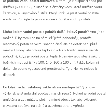
Je potřeba vodní postel udržovat?
K tomu je k dispozici sada pro
údržbu (60011955). Skládá se z čističky vody, která udržuje vodu
čerstvou, a vinylového čističe, který udržuje plast vodní postele
elastický. Použijte to jednou ročně k údržbě vodní postele.
Mohu kolem vodní postele položit další látkový potah?
Ano, je to
možné. Díky tomu se na něm leží ještě pohodlněji, protože
bisonylový potah se velmi snadno čistí, ale na dotek není příliš
měkký. Bisonyl absorbuje teplo z okolí a v tomto smyslu se cítí
pohodlně, když je vodní postel teplá. Rozměry jsou stejné jako u
běžných matrací (šířka 100, 140, 160 a 180 cm), takže kolem ní
dokonale padne vypasované prostěradlo. Ty u Nenko nejsou k
dispozici.
Co když nechci výtahový výklenek na nástupišti?
Výtahový
výklenek je standardní součástí našich regálů. Pokud je vodní postel
umístěna u zdi, můžete plošinu mírně otočit tak, aby výklenek
elevátoru spočíval na stěně a uzavřená strana vpředu.