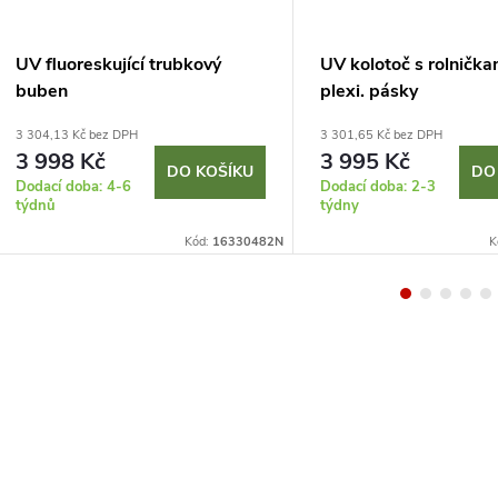
UV fluoreskující trubkový
UV kolotoč s rolnička
buben
plexi. pásky
3 304,13 Kč bez DPH
3 301,65 Kč bez DPH
3 998 Kč
3 995 Kč
DO KOŠÍKU
DO
Dodací doba: 4-6
Dodací doba: 2-3
týdnů
týdny
Kód:
16330482N
K