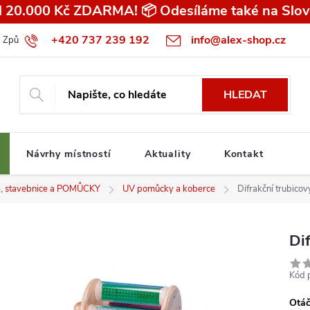
 20.000 Kč ZDARMA! 📦 Odesíláme také na Slov
+420 737 239 192
info@alex-shop.cz
Způsob dopravy
Všeobecné obchodní podmínky pro spotřebitele
HLEDAT
Návrhy místností
Aktuality
Kontakt
ice, stavebnice a POMŮCKY
UV pomůcky a koberce
Difrakční trubico
Di
Kód 
Otáč