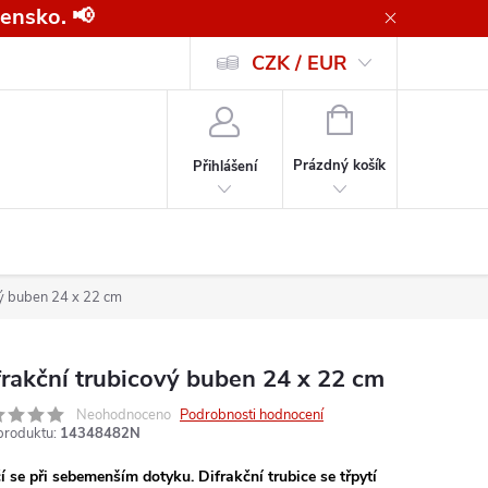
ensko. 📢
CZK / EUR
Všeobecné obchodní podmínky pro kupující společnosti
Zásady ochrany o
NÁKUPNÍ
KOŠÍK
Prázdný košík
Přihlášení
vý buben 24 x 22 cm
frakční trubicový buben 24 x 22 cm
Neohodnoceno
Podrobnosti hodnocení
produktu:
14348482N
í se při sebemenším dotyku. Difrakční trubice se třpytí