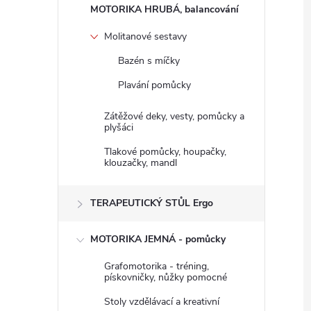
n
MOTORIKA HRUBÁ, balancování
e
Molitanové sestavy
Bazén s míčky
l
Plavání pomůcky
Zátěžové deky, vesty, pomůcky a
plyšáci
Tlakové pomůcky, houpačky,
klouzačky, mandl
TERAPEUTICKÝ STŮL Ergo
MOTORIKA JEMNÁ - pomůcky
Grafomotorika - tréning,
pískovničky, nůžky pomocné
Stoly vzdělávací a kreativní