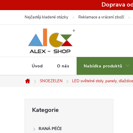
Přejít
Doprava od
na
Nejčastěji kladené otázky
Reklamace a vrácení zboží
obsah
Úvod
O nás
Nabídka produktů
SNOEZELEN
LED světelné stoly, panely, dlažd
Domů
P
Přeskočit
Kategorie
kategorie
o
RANÁ PÉČE