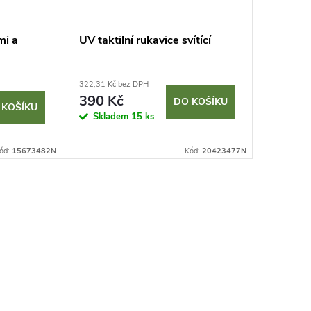
mi a
UV taktilní rukavice svítící
UV kob
Space 
322,31 Kč bez DPH
7 669,42 K
390 Kč
9 280
DO KOŠÍKU
 KOŠÍKU
Skladem
15 ks
Dodací do
týdny
ód:
15673482N
Kód:
20423477N