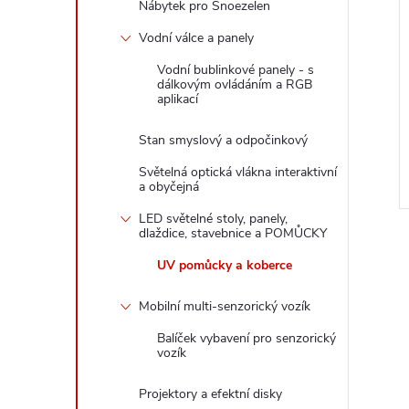
Nábytek pro Snoezelen
Vodní válce a panely
c 100 x 100cm
UV baterka
Vodní bublinkové panely - s
e
dálkovým ovládáním a RGB
aplikací
z DPH
219,01 Kč bez DPH
265 Kč
DO KOŠÍKU
Stan smyslový a odpočinkový
DO KOŠÍKU
2-3
Skladem
5 ks
Světelná optická vlákna interaktivní
a obyčejná
Kód:
95058085N
Kód:
18789477N
LED světelné stoly, panely,
dlaždice, stavebnice a POMŮCKY
UV pomůcky a koberce
Mobilní multi-senzorický vozík
Balíček vybavení pro senzorický
vozík
Projektory a efektní disky