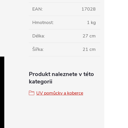
EAN
:
17028
Hmotnost
:
1 kg
Délka
:
27 cm
Šířka
:
21 cm
Produkt naleznete v této
kategorii
UV pomůcky a koberce