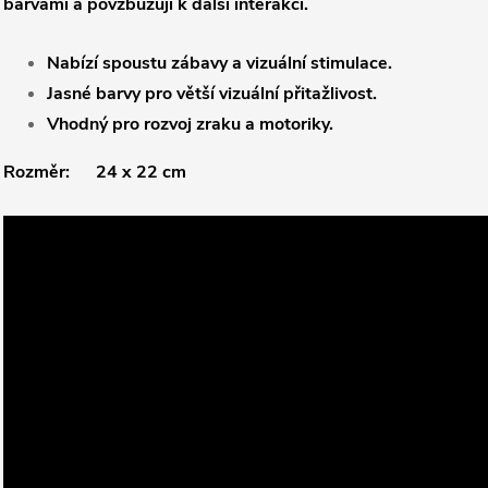
barvami a povzbuzují k další interakci.
Nabízí spoustu zábavy a vizuální stimulace.
Jasné barvy pro větší vizuální přitažlivost.
Vhodný pro rozvoj zraku a motoriky.
Rozměr: 24 x 22 cm