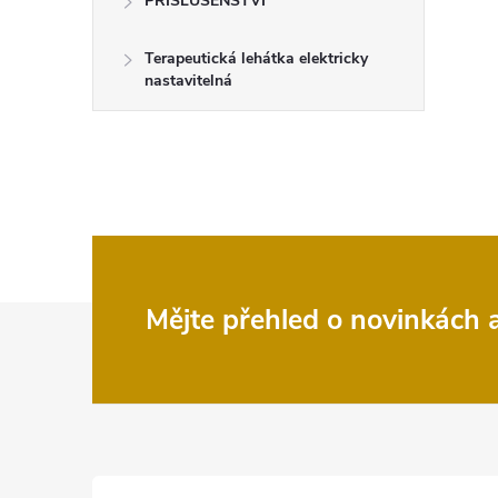
PŘÍSLUŠENSTVÍ
Terapeutická lehátka elektricky
nastavitelná
Z
Mějte přehled o novinkách
á
p
a