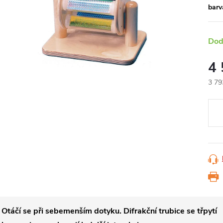
barv
Dod
4
3 79
Měr
cena
Otáčí se při sebemenším dotyku. Difrakční trubice se třpytí