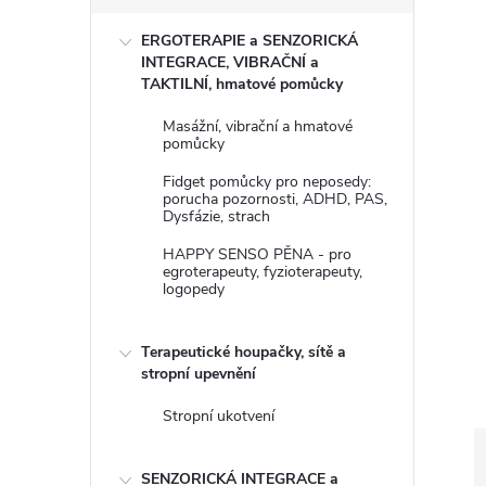
s
ERGOTERAPIE a SENZORICKÁ
t
INTEGRACE, VIBRAČNÍ a
TAKTILNÍ, hmatové pomůcky
r
Masážní, vibrační a hmatové
pomůcky
a
Fidget pomůcky pro neposedy:
porucha pozornosti, ADHD, PAS,
n
Dysfázie, strach
HAPPY SENSO PĚNA - pro
n
egroterapeuty, fyzioterapeuty,
logopedy
í
Terapeutické houpačky, sítě a
p
stropní upevnění
Stropní ukotvení
a
SENZORICKÁ INTEGRACE a