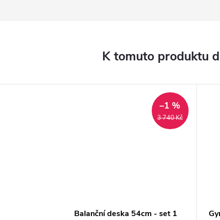
K tomuto produktu 
–1 %
3 740 Kč
Balanční deska 54cm - set 1
Gym