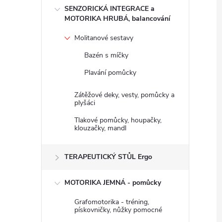
n
SENZORICKÁ INTEGRACE a
MOTORIKA HRUBÁ, balancování
e
Molitanové sestavy
Bazén s míčky
l
Plavání pomůcky
Zátěžové deky, vesty, pomůcky a
plyšáci
Tlakové pomůcky, houpačky,
klouzačky, mandl
TERAPEUTICKÝ STŮL Ergo
MOTORIKA JEMNÁ - pomůcky
Grafomotorika - tréning,
pískovničky, nůžky pomocné