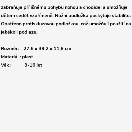
zabraňuje přílišnému pohybu nohou a chodidel a umožňuje
dětem sedět vzpřímeně.
Nožní podložka poskytuje stabilitu.
Opatřeno protiskluzovou podložkou, což umožňují použití na
jakékoli podlaze.
Rozměr: 27,6 x 39,2 x 11,8 cm
Materiál : plast
Věk : 3-16 let