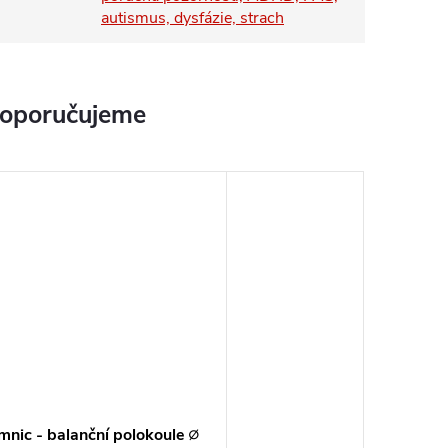
autismus, dysfázie, strach
doporučujeme
nic - balanční polokoule ∅