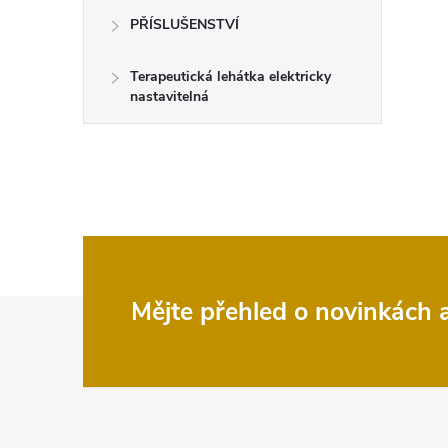
PŘÍSLUŠENSTVÍ
Terapeutická lehátka elektricky
nastavitelná
Z
Mějte přehled o novinkách
á
p