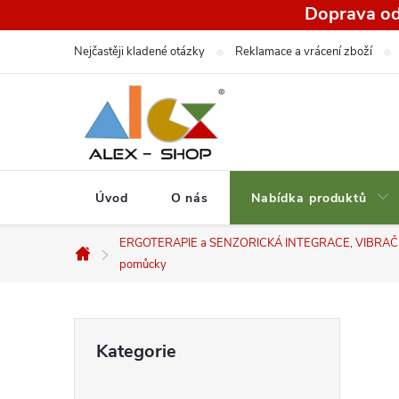
Přejít
Doprava od
na
Nejčastěji kladené otázky
Reklamace a vrácení zboží
obsah
Úvod
O nás
Nabídka produktů
ERGOTERAPIE a SENZORICKÁ INTEGRACE, VIBRAČNÍ
Domů
pomůcky
P
Přeskočit
Kategorie
kategorie
o