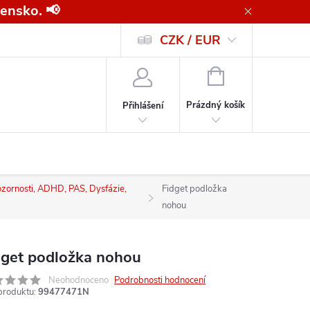
ensko. 📢
CZK / EUR
Všeobecné obchodní podmínky pro kupující společnosti
Zásady ochrany o
NÁKUPNÍ
KOŠÍK
Prázdný košík
Přihlášení
zornosti, ADHD, PAS, Dysfázie,
Fidget podložka
nohou
dget podložka nohou
Neohodnoceno
Podrobnosti hodnocení
produktu:
99477471N