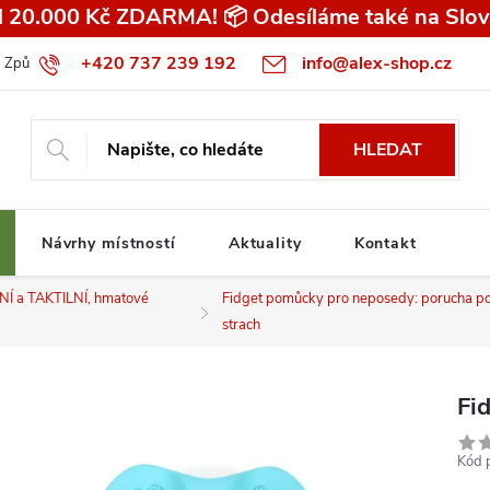
 20.000 Kč ZDARMA! 📦 Odesíláme také na Slov
+420 737 239 192
info@alex-shop.cz
Způsob dopravy
Všeobecné obchodní podmínky pro spotřebitele
HLEDAT
Návrhy místností
Aktuality
Kontakt
 a TAKTILNÍ, hmatové
Fidget pomůcky pro neposedy: porucha po
strach
Fi
Kód 