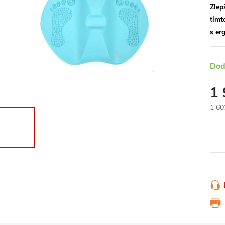
Zlep
tímt
s er
Dod
1
1 60
Měr
cena