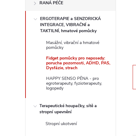
RANÁ PÉČE
s
ERGOTERAPIE a SENZORICKÁ
t
INTEGRACE, VIBRAČNÍ a
TAKTILNÍ, hmatové pomůcky
r
Masážní, vibrační a hmatové
pomůcky
a
Fidget pomůcky pro neposedy:
porucha pozornosti, ADHD, PAS,
n
Dysfázie, strach
HAPPY SENSO PĚNA - pro
n
egroterapeuty, fyzioterapeuty,
logopedy
í
Terapeutické houpačky, sítě a
p
stropní upevnění
Stropní ukotvení
a