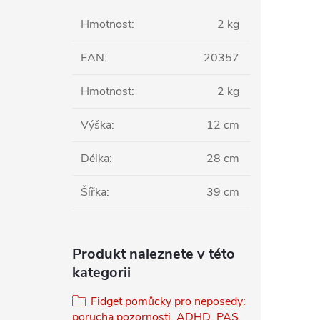
Hmotnost
:
2 kg
EAN
:
20357
Hmotnost
:
2 kg
Výška
:
12 cm
Délka
:
28 cm
Šířka
:
39 cm
Produkt naleznete v této
kategorii
Fidget pomůcky pro neposedy:
porucha pozornosti, ADHD, PAS,