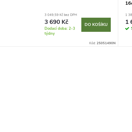
16
3 049,59 Kč bez DPH
1 38
3 690 Kč
1 
DO KOŠÍKU
Dodací doba: 2-3
týdny
Kód:
25051490N