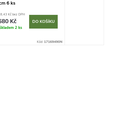
cm 6 ks
8,43 Kč bez DPH
680 Kč
DO KOŠÍKU
Skladem
2 ks
Kód:
17169490N