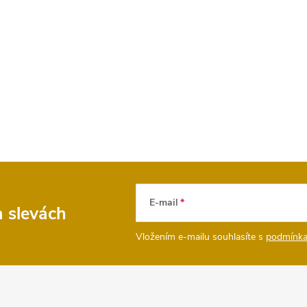
E-mail
a slevách
Vložením e-mailu souhlasíte s
podmínka