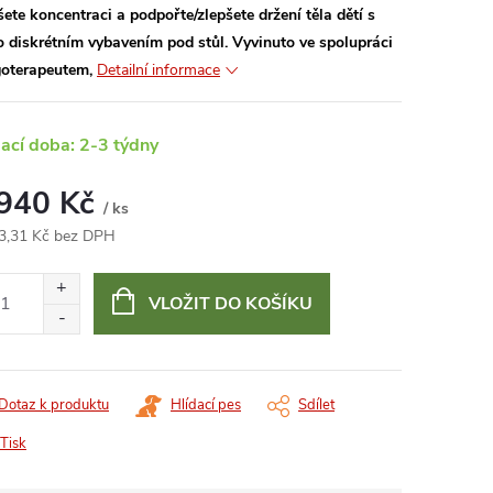
šete koncentraci a podpořte/zlepšete držení těla dětí s
o diskrétním vybavením pod stůl.
Vyvinuto ve spolupráci
goterapeutem,
Detailní informace
ací doba: 2-3 týdny
 940 Kč
/ ks
3,31 Kč bez DPH
ná
:
VLOŽIT DO KOŠÍKU
Dotaz k produktu
Hlídací pes
Sdílet
Tisk