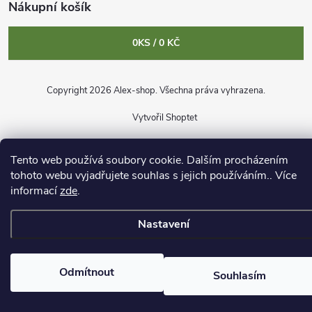
Nákupní košík
0
KS /
0 KČ
Copyright 2026
Alex-shop
. Všechna práva vyhrazena.
Vytvořil Shoptet
Tento web používá soubory cookie. Dalším procházením
tohoto webu vyjadřujete souhlas s jejich používáním.. Více
informací
zde
.
Nastavení
Odmítnout
Souhlasím