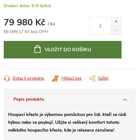
Dodací doba: 6-8 týdnů
79 980 Kč
/ ks
66 099,17 Kč bez DPH
Měrná
cena:
VLOŽIT DO KOŠÍKU
Dotaz k produktu
Hlídací pes
Sdílet
Popis produktu
Houpací křeslo je výbornou pomůckou pro lidi, kteří se rádi
hýbou nebo se poybují. Užijte si veškerý komfort tohoto
měkkého houpacího křesla, kde je relaxace zaručena!