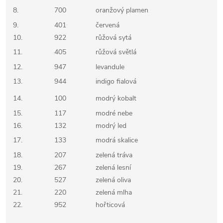
8.
700
oranžový plamen
9.
401
červená
10.
922
růžová sytá
11.
405
růžová světlá
12.
947
levandule
13.
944
indigo fialová
14.
100
modrý kobalt
15.
117
modré nebe
16.
132
modrý led
17.
133
modrá skalice
18.
207
zelená tráva
19.
267
zelená lesní
20.
527
zelená oliva
21.
220
zelená mlha
22.
952
hořticová