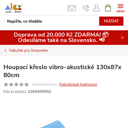
Přejít
NÁKUPNÍ
KOŠÍK
na
obsah
HLEDAT
Doprava od 20.000 Kč ZDARMA! 📦
Odesíláme také na Slovensko. 📢
Nábytek pro Snoezelen
Houpací křeslo vibro-akustické 130x87x
80cm
Neohodnoceno
Podrobnosti hodnocení
Kód produktu:
21844005N2