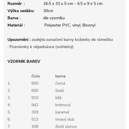
Rozměr :
16,5 x 33 x 5 cm - 4,5 x 9 x 5 cm
Výška sedáku:
30cm
Barva :
dle vzorníku
Materiál :
Polyester PVC, vinyl, Bisonyl
Upozornění :
zadejte označení barvy koženky do rámečku
:
Poznámky k objednávce
(volitelný)
VZORNÍK BAREV
číslo
barva
1.
900
černá
2.
600
šedá
3.
910
bílá
4.
942
krémová
5.
309
karamel
6.
513
tmavý dub
7.
308
žluté slunce