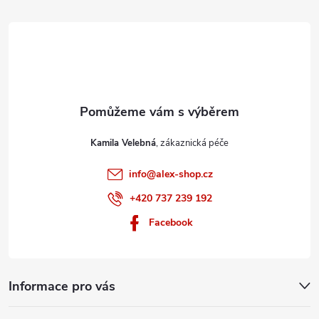
t
í
Kamila Velebná
info
@
alex-shop.cz
+420 737 239 192
Facebook
Informace pro vás