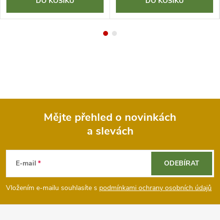
DO KOŠÍKU
DO KOŠÍKU
Mějte přehled o novinkách
a slevách
Z
á
E-mail
ODEBÍRAT
p
Vložením e-mailu souhlasíte s
podmínkami ochrany osobních údajů
a