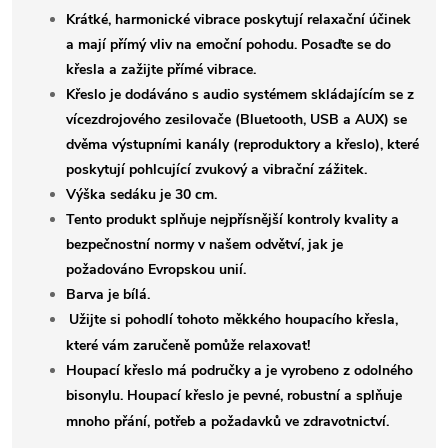
Krátké, harmonické vibrace poskytují relaxační účinek
a mají přímý vliv na emoční pohodu. Posaďte se do
křesla a zažijte přímé vibrace.
Křeslo je dodáváno s audio systémem skládajícím se z
vícezdrojového zesilovače (Bluetooth, USB a AUX) se
dvěma výstupními kanály (reproduktory a křeslo), které
poskytují pohlcující zvukový a vibrační zážitek.
Výška sedáku je 30 cm.
Tento produkt splňuje nejpřísnější kontroly kvality a
bezpečnostní normy v našem odvětví, jak je
požadováno Evropskou unií.
Barva je bílá.
Užijte si pohodlí tohoto měkkého houpacího křesla,
které vám zaručeně pomůže relaxovat!
Houpací křeslo má područky a je vyrobeno z odolného
bisonylu.
Houpací křeslo je pevné, robustní a splňuje
mnoho přání, potřeb a požadavků ve zdravotnictví.