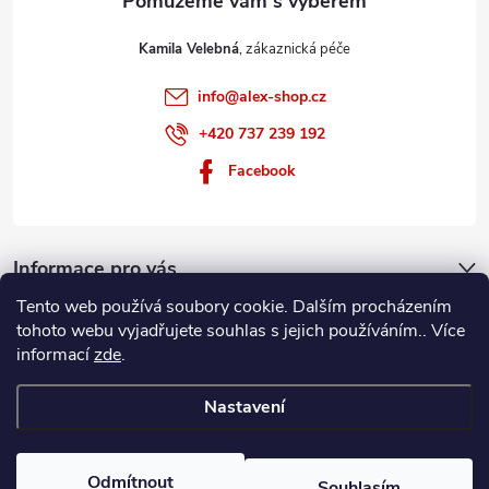
Kamila Velebná
info
@
alex-shop.cz
+420 737 239 192
Facebook
Informace pro vás
Tento web používá soubory cookie. Dalším procházením
Nákupní košík
tohoto webu vyjadřujete souhlas s jejich používáním.. Více
informací
zde
.
0
KS /
0 KČ
Nastavení
Copyright 2026
Alex-shop
. Všechna práva vyhrazena.
Odmítnout
Souhlasím