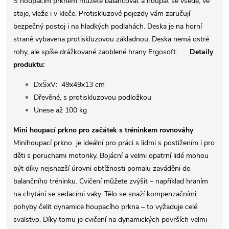
S houpacím prknem můžete balancovat a houpat se vsedě, ve
stoje, vleže i v kleče. Protiskluzové pojezdy vám zaručují
bezpečný postoj i na hladkých podlahách. Deska je na horní
straně vybavena protiskluzovou základnou. Deska nemá ostré
rohy, ale spíše drážkované zaoblené hrany Ergosoft.
Detaily
produktu:
DxŠxV: 49x49x13 cm
Dřevěné, s protiskluzovou podložkou
Unese až 100 kg
Mini houpací prkno pro začátek s tréninkem rovnováhy
Minihoupací prkno je ideální pro práci s lidmi s postižením i pro
děti s poruchami motoriky. Bojácní a velmi opatrní lidé mohou
být díky nejsnazší úrovni obtížnosti pomalu zaváděni do
balančního tréninku. Cvičení můžete zvýšit – například hraním
na chytání se sedacími vaky. Tělo se snaží kompenzačními
pohyby čelit dynamice houpacího prkna – to vyžaduje celé
svalstvo. Díky tomu je cvičení na dynamických površích velmi