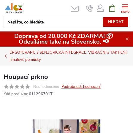
Přejít
NÁKUPNÍ
KOŠÍK
na
obsah
HLEDAT
Doprava od 20.000 Kč ZDARMA! 📦
Odesíláme také na Slovensko. 📢
ERGOTERAPIE a SENZORICKÁ INTEGRACE, VIBRAČNÍ a TAKTILNÍ,
hmatové pomůcky
Houpací prkno
Neohodnoceno
Podrobnosti hodnocení
Kód produktu:
611296701T