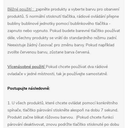
Běžné použití : z
apněte produkty a vyberte barvu pro obarvení
produktů. S normální stisknutí tlačítka, rádiové ovládání přepne
bubliny bublinové jednotky pomocí bublinkového tlačítka -
zapnuto nebo vypnuto. Pokud budete barevné tlačítko používat
déle, všechny produkty se vrátí do standardního režimu zadní.
Neexistuje žádný časovač pro změnu barvy. Pokud například
zvolíte červenou barvu, zůstane barva červená.
Vícenásobné použití
Pokud chcete používat dva rádiové
ovladače v jedné místnosti, tak je používejte samostatně.
Postupujte následovně:
1. U všech produktů, které chcete ovládat pomocí konkrétního
spínače, tlačítko párování stiskněte alespoň na dobu 7 sekund.
Produkt začne blikat růžovou barvou. (Pokud chcete funkci
párování deaktivovat, znovu podržte tlačítko stisknuté po dobu