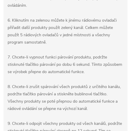
ovládáním.
6. Kliknutím na zelenou můžete k jinému rádiovému ovladači
přiřadit další produkty použít zelený kanál. Celkem můžete
použít 5 rádiových ovladačů v jedné místnosti a všechny
program samostatně.
7. Chcete-li vypnout funkci párování produktu, podržte
stisknuté tlačítko párování po dobu 6 sekund. Tímto způsobem
se výrobek přepne do automatické funkce.
8. Chcete-li zrušit spárování všech produktů z určitého kanálu,
podržte tlačítko párování a stiskněte bublinové tlačítko.
Všechny produkty se poté přepnou do automatické funkce a
rádiové ovládání se přepne na výchozí kanál.
9. Chcete-li odpojit všechny produkty od všech kanálů, podržte
stisknuté tlačítko párování alespoň po 12 sekund. Tím se