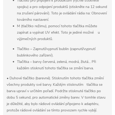
Tlačítko pro připojení k produktům (rychle stiskněte
spojku) a pro odpojení produktů (stiskněte na 12 sekund
na zrušení párování). Toto je ovládání rádia na: Obnovení
továrního nastavení.
M (tlačítko režimu), pomocí tohoto tlačítka můžete
zapínat a vypínat UV efekt. Toto je jediné možné u
výjimečných produktů.
Tlačítko – Zapnutí/vypnutí bublin (zapnutí/vypnutí
bublinkového zařízení).
Tlačítka – barvy červená, zelená, modrá, žlutá... Při
každém stisknutí tohoto tlačítka se změní barva.
• Duhové tlačítko (barevné). Stisknutím tohoto tlačítka změní
všechny produkty své barvy. Každým stisknutím tlačítka se
barva upraví v určitém pořadí. Podržte stisknuté tlačítko po
dobu 5 sekund, pro automatické změny barev. V tomhle stavu
je důležité, aby bylo rádiové ovládání připojeno k adaptéru,
protože rádiové ovládání se tímto provozem rychle vybíjí.