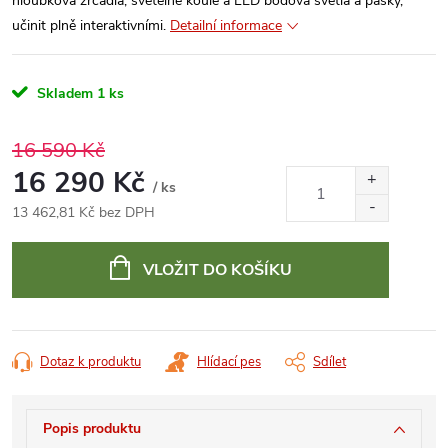
hloubková zrcadla, světelné koule a LED bodová světla a pásky,
učinit plně interaktivními.
Detailní informace
Skladem
1 ks
16 590 Kč
16 290 Kč
/ ks
13 462,81 Kč bez DPH
Měrná
cena:
VLOŽIT DO KOŠÍKU
Dotaz k produktu
Hlídací pes
Sdílet
Popis produktu