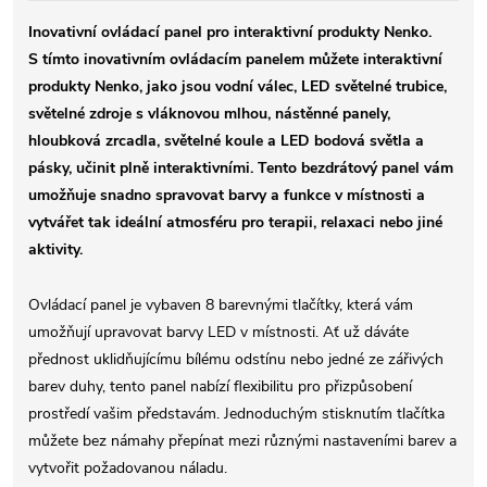
Inovativní ovládací panel pro interaktivní produkty Nenko.
S tímto inovativním ovládacím panelem můžete interaktivní
produkty Nenko, jako jsou vodní válec, LED světelné trubice,
světelné zdroje s vláknovou mlhou, nástěnné panely,
hloubková zrcadla, světelné koule a LED bodová světla a
pásky, učinit plně interaktivními. Tento bezdrátový panel vám
umožňuje snadno spravovat barvy a funkce v místnosti a
vytvářet tak ideální atmosféru pro terapii, relaxaci nebo jiné
aktivity.
Ovládací panel je vybaven 8 barevnými tlačítky, která vám
umožňují upravovat barvy LED v místnosti. Ať už dáváte
přednost uklidňujícímu bílému odstínu nebo jedné ze zářivých
barev duhy, tento panel nabízí flexibilitu pro přizpůsobení
prostředí vašim představám. Jednoduchým stisknutím tlačítka
můžete bez námahy přepínat mezi různými nastaveními barev a
vytvořit požadovanou náladu.