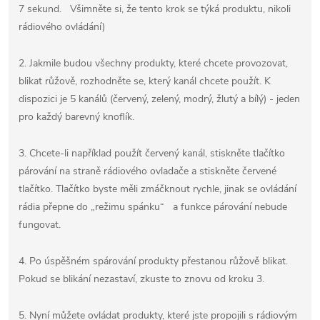
7 sekund. Všimněte si, že tento krok se týká produktu, nikoli
rádiového ovládání)
2. Jakmile budou všechny produkty, které chcete provozovat,
blikat růžově, rozhodněte se, který kanál chcete použít. K
dispozici je 5 kanálů (červený, zelený, modrý, žlutý a bílý) - jeden
pro každý barevný knoflík.
3. Chcete-li například použít červený kanál, stiskněte tlačítko
párování na straně rádiového ovladače a stiskněte červené
tlačítko. Tlačítko byste měli zmáčknout rychle, jinak se ovládání
rádia přepne do „režimu spánku“ a funkce párování nebude
fungovat.
4. Po úspěšném spárování produkty přestanou růžově blikat.
Pokud se blikání nezastaví, zkuste to znovu od kroku 3.
5. Nyní můžete ovládat produkty, které jste propojili s rádiovým