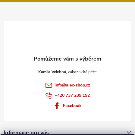
a
t
í
Kamila Velebná
info
@
alex-shop.cz
+420 737 239 192
Facebook
Informace pro vás