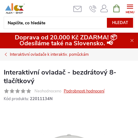
Přejít
NÁKUPNÍ
KOŠÍK
na
obsah
HLEDAT
Doprava od 20.000 Kč ZDARMA! 📦
Odesíláme také na Slovensko. 📢
Interaktivní ovladače k interaktiv. pomůckám
Interaktivní ovladač - bezdrátový 8-
tlačítkový
Neohodnoceno
Podrobnosti hodnocení
Kód produktu:
22011134N