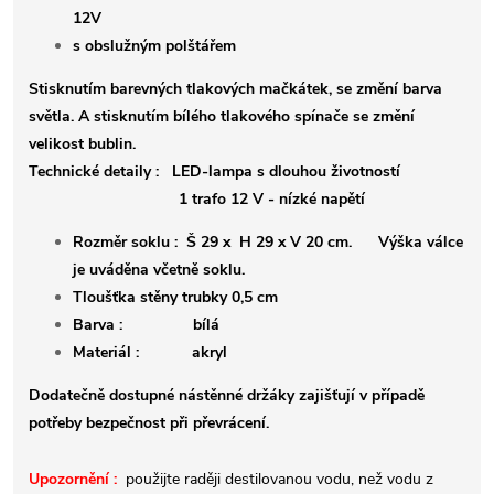
12V
s obslužným polštářem
Stisknutím barevných tlakových mačkátek, se změní barva
světla. A stisknutím bílého tlakového spínače se změní
velikost bublin.
Technické detaily : LED-lampa s dlouhou životností
1 trafo 12 V - nízké napětí
Rozměr soklu : Š 29 x H 29 x V 20 cm. Výška válce
je uváděna včetně soklu.
Tloušťka stěny trubky 0,5 cm
Barva :
bílá
Materiál : akryl
Dodatečně dostupné nástěnné držáky zajišťují v případě
potřeby bezpečnost při převrácení.
Upozornění :
použijte raději destilovanou vodu, než vodu z