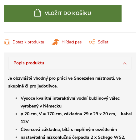
Měrná
cena:
VLOŽIT DO KOŠÍKU
Dotaz k produktu
Hlídací pes
Sdílet
Popis produktu
Je obzvláště vhodný pro práci ve Snoezelen místnosti, ve
skupině či pro jedotlivce.
Vysoce kvalitní interaktivní vodní bublinový válec
vyrobený v Německu
ø 20 cm, V = 170 cm, základna 29 x 29 x 20 cm, kabel
12V
Čtvercová základna, bílá s nepřímým osvětlením
nastavitelná nízkohlučná čerpadla 2 x Schego WS2,