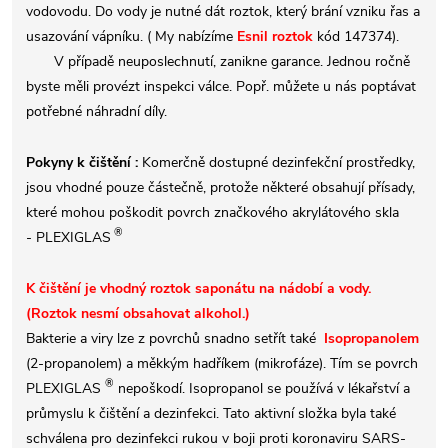
vodovodu. Do vody je nutné dát roztok, který brání vzniku řas a
usazování vápníku. ( My nabízíme
Esnil roztok
kód 147374).
V případě neuposlechnutí, zanikne garance. Jednou ročně
byste měli provézt inspekci válce. Popř. můžete u nás poptávat
potřebné náhradní díly.
Pokyny k čištění :
Komerčně dostupné dezinfekční prostředky,
jsou vhodné pouze částečně, protože některé obsahují přísady,
které mohou poškodit povrch značkového akrylátového skla
®
-
PLEXIGLAS
K čištění je vhodný roztok saponátu na nádobí a vody.
(Roztok nesmí obsahovat alkohol.)
Bakterie a viry lze z povrchů snadno setřít také
Isopropanolem
(2-propanolem) a měkkým hadříkem (mikrofáze). Tím se povrch
®
PLEXIGLAS
nepoškodí.
Isopropanol se používá v lékařství a
průmyslu k čištění a dezinfekci. Tato aktivní složka byla také
schválena pro dezinfekci rukou v boji proti koronaviru SARS-