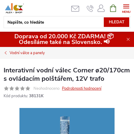
Přejít
NÁKUPNÍ
KOŠÍK
na
obsah
HLEDAT
Doprava od 20.000 Kč ZDARMA! 📦
Odesíláme také na Slovensko. 📢
Vodní válce a panely
Interativní vodní válec Corner ø20/170cm
s ovládacím polštářem, 12V trafo
Neohodnoceno
Podrobnosti hodnocení
Kód produktu:
38131K