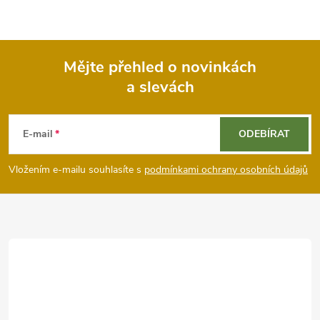
Mějte přehled o novinkách
a slevách
Z
á
E-mail
ODEBÍRAT
p
Vložením e-mailu souhlasíte s
podmínkami ochrany osobních údajů
a
t
í