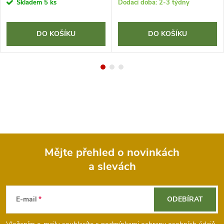
Skladem
5 ks
Dodací doba: 2-3 týdny
DO KOŠÍKU
DO KOŠÍKU
Mějte přehled o novinkách
a slevách
Z
á
E-mail
ODEBÍRAT