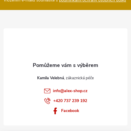
p
Vložením e-mailu souhlasíte s
podmínkami ochrany osobních údajů
a
t
í
Kamila Velebná
info
@
alex-shop.cz
+420 737 239 192
Facebook