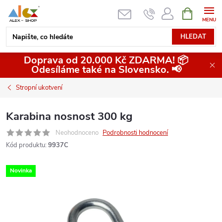
Přejít
NÁKUPNÍ
KOŠÍK
na
obsah
HLEDAT
Doprava od 20.000 Kč ZDARMA! 📦
Odesíláme také na Slovensko. 📢
Stropní ukotvení
Karabina nosnost 300 kg
Neohodnoceno
Podrobnosti hodnocení
Kód produktu:
9937C
Novinka