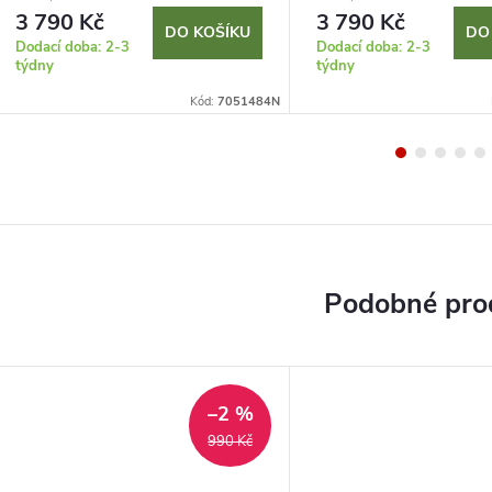
3 790 Kč
3 790 Kč
DO KOŠÍKU
DO
Dodací doba: 2-3
Dodací doba: 2-3
týdny
týdny
Kód:
7051484N
–2 %
990 Kč