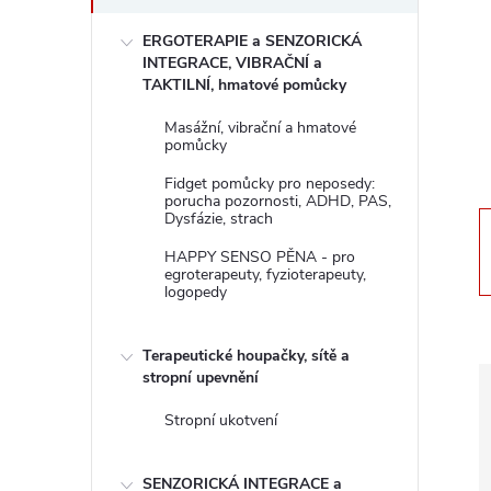
s
ERGOTERAPIE a SENZORICKÁ
t
INTEGRACE, VIBRAČNÍ a
TAKTILNÍ, hmatové pomůcky
r
Masážní, vibrační a hmatové
pomůcky
a
Fidget pomůcky pro neposedy:
porucha pozornosti, ADHD, PAS,
n
Dysfázie, strach
HAPPY SENSO PĚNA - pro
n
egroterapeuty, fyzioterapeuty,
logopedy
í
Terapeutické houpačky, sítě a
p
stropní upevnění
Stropní ukotvení
a
SENZORICKÁ INTEGRACE a