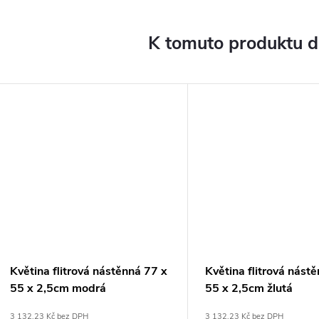
K tomuto produktu 
Květina flitrová nástěnná 77 x
Květina flitrová nást
55 x 2,5cm modrá
55 x 2,5cm žlutá
3 132,23 Kč bez DPH
3 132,23 Kč bez DPH