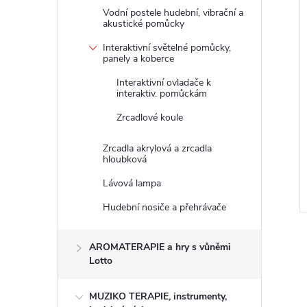
Vodní postele hudební, vibrační a
akustické pomůcky
Interaktivní světelné pomůcky,
panely a koberce
Interaktivní ovladače k
interaktiv. pomůckám
mi -pyramida,
Tréning motoriky - osmička
Zrcadlové koule
řídění koulí goki
28x13 cm goki
DPH
214,88 Kč bez DPH
Zrcadla akrylová a zrcadla
DO KOŠÍKU
260 Kč
DO KOŠÍKU
hloubková
 ks
Skladem
10 ks
Lávová lampa
Kód:
58335 G
Kód:
59976 G
Hudební nosiče a přehrávače
AROMATERAPIE a hry s vůněmi
Lotto
MUZIKO TERAPIE, instrumenty,