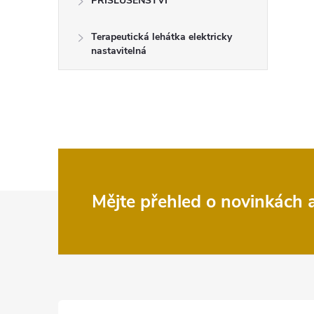
PŘÍSLUŠENSTVÍ
Terapeutická lehátka elektricky
nastavitelná
Z
Mějte přehled o novinkách
á
p
a