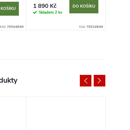
1 890 Kč
5 990
DO KOŠÍKU
 KOŠÍKU
Skladem
2 ks
Dodací do
týdny
Kód:
7054484N
Kód:
7052484N