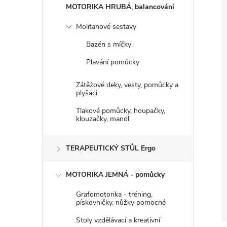
n
MOTORIKA HRUBÁ, balancování
e
Molitanové sestavy
Bazén s míčky
l
Plavání pomůcky
Zátěžové deky, vesty, pomůcky a
plyšáci
Tlakové pomůcky, houpačky,
klouzačky, mandl
TERAPEUTICKÝ STŮL Ergo
MOTORIKA JEMNÁ - pomůcky
Grafomotorika - tréning,
pískovničky, nůžky pomocné
Stoly vzdělávací a kreativní