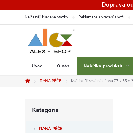
Přejít
Doprava od
na
Nejčastěji kladené otázky
Reklamace a vrácení zboží
obsah
Úvod
O nás
Nabídka produktů
RANÁ PÉČE
Květina flitrová nástěnná 77 x 55 x
Domů
P
Přeskočit
Kategorie
kategorie
o
RANÁ PÉČE