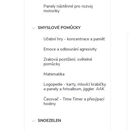
Panely nástěnné pro rozvoj
motoriky
SMYSLOVÉ POMŮCKY
Učební hry - koncentrace a paměť
Emoce a odbourání agresivity
Zraková postižení, světelné
pomůcky
Matematika
Logopedie - karty, mluvící krabičky
a panely a fotoalbum, jiggler. AAK
Časovač - Time Timer a přesýpací
hodiny
trovými pásy 100 x
Světelný panel ozubená kola
3 ks
80x25cm
SNOEZELEN
z DPH
2 884,30 Kč bez DPH