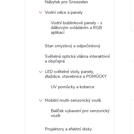
Nábytek pro Snoezelen
3 490 Kč
DO KOŠÍKU
DO KOŠÍKU
Vodní válce a panely
2-3
Dodací doba: 2-3
týdny
Vodní bublinkové panely - s
dálkovým ovládáním a RGB
Kód:
7058484N
Kód:
07048484N
aplikací
Stan smyslový a odpočinkový
Světelná optická vlákna interaktivní
a obyčejná
LED světelné stoly, panely,
dlaždice, stavebnice a POMŮCKY
UV pomůcky a koberce
Mobilní multi-senzorický vozík
Balíček vybavení pro senzorický
–8 %
–16 %
vozík
580 Kč
310 Kč
Projektory a efektní disky