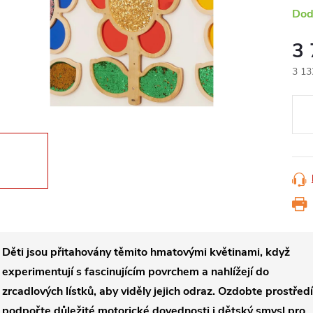
Dod
3
3 13
Měr
cena
Děti jsou přitahovány těmito hmatovými květinami, když
experimentují s fascinujícím povrchem a nahlížejí do
zrcadlových lístků, aby viděly jejich odraz.
Ozdobte prostředí
podpořte důležité motorické dovednosti i dětský smysl pro