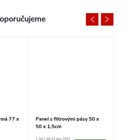
doporučujeme
ěnná 77 x
Panel s flitrovými pásy 50 x
Panel s 
50 x 1,5cm
30 cm, s
1 561,98 Kč bez DPH
4 950,41 K