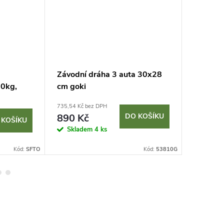
Závodní dráha 3 auta 30x28
Panel s 
00kg,
cm goki
50 x 1,
735,54 Kč bez DPH
1 561,98 K
890 Kč
DO KOŠÍKU
1 890
 KOŠÍKU
Skladem
4 ks
Sklad
Kód:
SFTO
Kód:
53810G