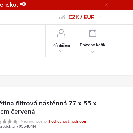
ensko. 📢
CZK / EUR
Všeobecné obchodní podmínky pro kupující společnosti
Zásady ochrany o
NÁKUPNÍ
KOŠÍK
Prázdný košík
Přihlášení
ětina flitrová nástěnná 77 x 55 x
5cm červená
Neohodnoceno
Podrobnosti hodnocení
produktu:
7055484N