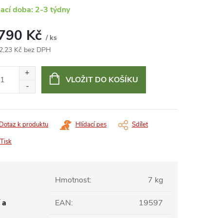
ací doba: 2-3 týdny
 790 Kč
/ ks
2,23 Kč bez DPH
ná
:
VLOŽIT DO KOŠÍKU
Dotaz k produktu
Hlídací pes
Sdílet
Tisk
Hmotnost
:
7 kg
 a
EAN
:
19597