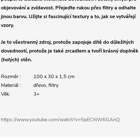
objevování a zvídavost. Přejeďte rukou přes flitry a odhalte
jinou barvu.
Užijte si fascinující textury a to, jak se vytvářejí
vzory.
Je to všestranný zdroj, protože zapojuje dítě do důležitých
dovedností, protože je také zrcadlem a tvoří krásný doplněk
(holých) stěn.
Rozměr :
100 x 30 x 1,5 cm
Materiál :
dřevo, flitry
Věk:
3+
https://www.youtube.com/watch?v=5pECNW6GAnQ