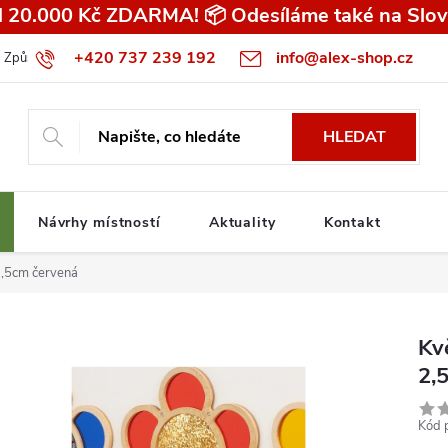
 20.000 Kč ZDARMA! 📦 Odesíláme také na Slov
+420 737 239 192
info@alex-shop.cz
Způsob dopravy
Všeobecné obchodní podmínky pro spotřebitele
HLEDAT
Návrhy místností
Aktuality
Kontakt
 2,5cm červená
Kv
2,
Kód 