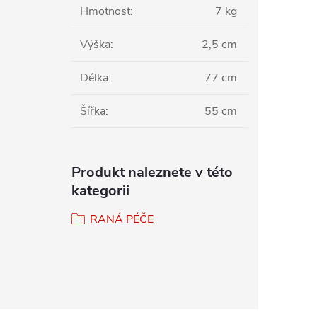
Hmotnost
:
7 kg
Výška
:
2,5 cm
Délka
:
77 cm
Šířka
:
55 cm
Produkt naleznete v této
kategorii
RANÁ PÉČE