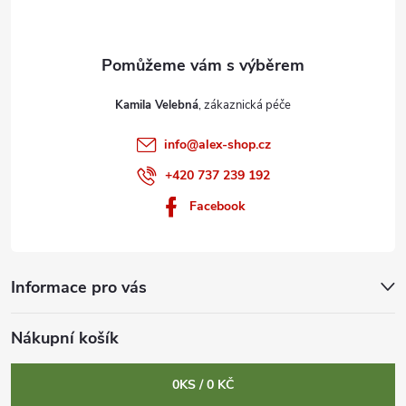
í
Kamila Velebná
info
@
alex-shop.cz
+420 737 239 192
Facebook
Informace pro vás
Nákupní košík
0
KS /
0 KČ