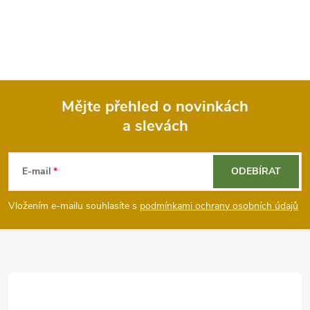
Mějte přehled o novinkách
a slevách
Z
á
E-mail
ODEBÍRAT
p
Vložením e-mailu souhlasíte s
podmínkami ochrany osobních údajů
a
t