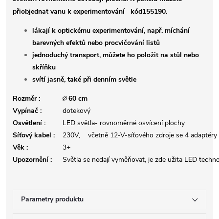
přiobjednat vanu k experimentování kód155190.
lákají k optickému experimentování, např. míchání
barevných efektů nebo procvičování listů
jednoduchý transport, můžete ho položit na stůl nebo
skříňku
svítí jasně, také při denním světle
Rozměr :
∅ 60 cm
Vypínač :
dotekový
Osvětlení :
LED světla- rovnoměrné osvícení plochy
Síťový kabel :
230V, včetně 12-V-síťového zdroje se 4 adaptéry
Věk :
3+
Upozornění :
Světla se nedají vyměňovat, je zde užita LED techno
Parametry produktu