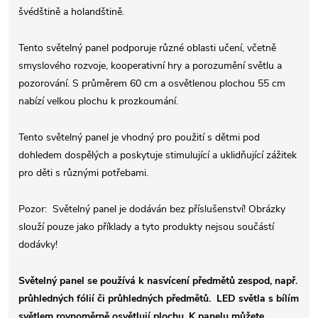
švédštině a holandštině.
Tento světelný panel podporuje různé oblasti učení, včetně
smyslového rozvoje, kooperativní hry a porozumění světlu a
pozorování. S průměrem 60 cm a osvětlenou plochou 55 cm
nabízí velkou plochu k prozkoumání.
Tento světelný panel je vhodný pro použití s ​​dětmi pod
dohledem dospělých a poskytuje stimulující a uklidňující zážitek
pro děti s různými potřebami.
Pozor: Světelný panel je dodáván bez příslušenství! Obrázky
slouží pouze jako příklady a tyto produkty nejsou součástí
dodávky!
Světelný panel se používá k nasvícení předmětů zespod, např.
průhledných fólií či průhledných předmětů. LED světla s bílím
světlem rovnoměrně osvětlují plochu.
K pan
elu můžete