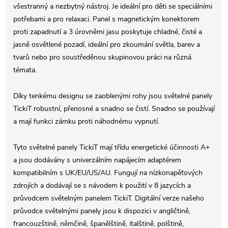
všestranný a nezbytný nástroj. Je ideální pro děti se speciálními
potřebami a pro relaxaci. Panel s magnetickým konektorem
proti zapadnutí a 3 úrovněmi jasu poskytuje chladné, čisté a
jasně osvětlené pozadí, ideální pro zkoumání světla, barev a
tvarů nebo pro soustředěnou skupinovou práci na různá
témata.
Díky tenkému designu se zaoblenými rohy jsou světelné panely
TickiT robustní, přenosné a snadno se čistí. Snadno se používají
a mají funkci zámku proti náhodnému vypnutí.
Tyto světelné panely TickiT mají třídu energetické účinnosti A+
a jsou dodávány s univerzálním napájecím adaptérem
kompatibilním s UK/EU/US/AU. Fungují na nízkonapěťových
zdrojích a dodávají se s návodem k použití v 8 jazycích a
průvodcem světelným panelem TickiT. Digitální verze našeho
průvodce světelnými panely jsou k dispozici v angličtině,
francouzštině, němčině, španělštině, italštině, polštině,