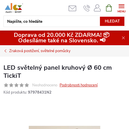
Přejít
NÁKUPNÍ
KOŠÍK
na
obsah
HLEDAT
Doprava od 20.000 Kč ZDARMA! 📦
Odesíláme také na Slovensko. 📢
Zraková postižení, světelné pomůcky
LED světelný panel kruhový Ø 60 cm
TickiT
Neohodnoceno
Podrobnosti hodnocení
Kód produktu:
97978431N2