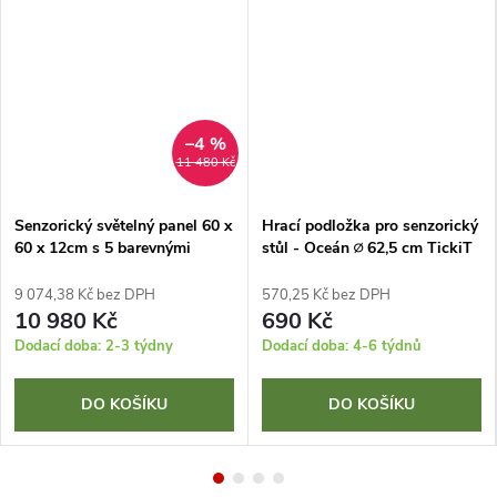
–4 %
11 480 Kč
Senzorický světelný panel 60 x
Hrací podložka pro senzorický
60 x 12cm s 5 barevnými
stůl - Oceán ∅ 62,5 cm TickiT
tlačítky
9 074,38 Kč bez DPH
570,25 Kč bez DPH
10 980 Kč
690 Kč
Dodací doba: 2-3 týdny
Dodací doba: 4-6 týdnů
DO KOŠÍKU
DO KOŠÍKU