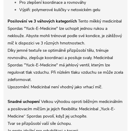
Pro zlepšení koordinace a rovnováhy
Výplň: polymerové kuličky v netoxickém gelu
Posilování ve 3 váhových kategoriích
Tento měkký medicinbal
Spordas "Yuck-E-Medicine" lze uchopit jednou rukou a
neklouže. Abyste mohli trénovat podle své kondice, je zátěžový
míč k dispozici ve 3 různých hmotnostech.
Díky jemné textuře se optimálně přizpůsobí tělu, trénuje
rovnováhu, zlepšuje koordinaci a posiluje svaly. Medicinbal
Spordas "Yuck-E-Medicine" má jehlový ventil, kterým lze
regulovat tlak vzduchu. Při nízkém tlaku vzduchu se může zcela
zdeformovat.
Upozornění: Medicinbal není vhodný jako vrhací míč.
Snadné uchopení
Velkou výhodou oproti běžným medicinálním
a posilovacím míčům je jejich flexibilita: Medicinbal „Yuck-E-
Medicine“ Spordas povolí, když jej uchopíte.
Tvar se přizpůsobí vaší síle úchopu.
Je proto ideální pro rehabilitaci a terapii.