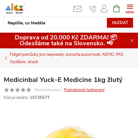
Přejít
NÁKUPNÍ
KOŠÍK
na
obsah
HLEDAT
Doprava od 20.000 Kč ZDARMA! 📦
Odesíláme také na Slovensko. 📢
Fidget pomůcky pro neposedy: porucha pozornosti, ADHD, PAS,
Dysfázie, strach
Medicinbal Yuck-E Medicine 1kg žlutý
Neohodnoceno
Podrobnosti hodnocení
Kód produktu:
1073557T