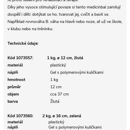
Díky jeho vysoce stimulující povaze si tento medicinbal zamilují
dospělí i děti: dotýkat se ho, tvarovat jej, cvičit a bavit se.
Například rovnováha B. váha na hlavě nebo noze, ať už ve škole,
v klubu nebo na tréninku.
Technické údaje:
Kód 1073557: 1 kg, ø 12 cm, žlutá
materiál
plastický
náplň
Gel s polymerovými kuličkami
hmotnost
1 kg
průměr
12 cm
objem
cca 37 cm
barva
Žlutá
Kód 1073560: 2 kg, ø 16 cm, zelená
materiál
plastický
náplň
Gel s polymerovými kuličkami