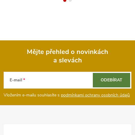
Mějte přehled o novinkách
a slevách
Z
á
E-mail
ODEBÍRAT
p
Vložením e-mailu souhlasíte s
podmínkami ochrany osobních údajů
a
t