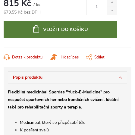
815 Kč
/ ks
673,55 Kč bez DPH
Měrná
cena:
VLOŽIT DO KOŠÍKU
Dotaz k produktu
Hlídací pes
Sdílet
Popis produktu
Flexibilní medicinbal Spordas "Yuck-E-Medicine" pro
nespočet sportovních her nebo kondičních cvičení. Ideální
také pro rehabilitační sporty a terapie.
Medicinbal, který se přizpůsobí tělu
K posílení svalů