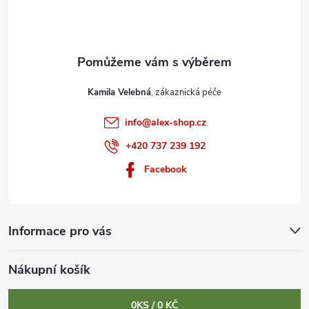
í
Kamila Velebná
info
@
alex-shop.cz
+420 737 239 192
Facebook
Informace pro vás
Nákupní košík
0
KS /
0 KČ