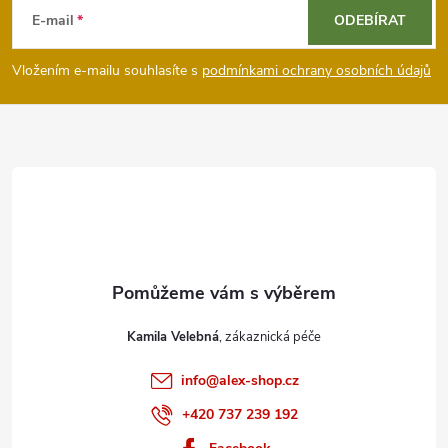
á
E-mail
ODEBÍRAT
p
Vložením e-mailu souhlasíte s
podmínkami ochrany osobních údajů
a
t
í
Kamila Velebná
info
@
alex-shop.cz
+420 737 239 192