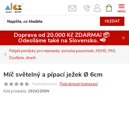
Přejít
NÁKUPNÍ
KOŠÍK
na
obsah
HLEDAT
Doprava od 20.000 Kč ZDARMA! 📦
Odesíláme také na Slovensko. 📢
Fidget pomůcky pro neposedy: porucha pozornosti, ADHD, PAS,
Dysfázie, strach
Míč světelný a pípací ježek Ø 6cm
Neohodnoceno
Podrobnosti hodnocení
Kód produktu:
19242200N