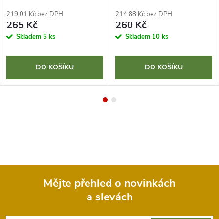
219,01 Kč bez DPH
214,88 Kč bez DPH
265 Kč
260 Kč
Skladem
5 ks
Skladem
10 ks
DO KOŠÍKU
DO KOŠÍKU
Mějte přehled o novinkách
a slevách
Z