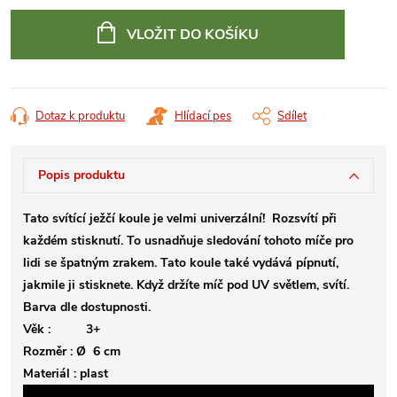
Měrná
cena:
VLOŽIT DO KOŠÍKU
Dotaz k produktu
Hlídací pes
Sdílet
Popis produktu
Tato svítící ježčí koule je velmi univerzální! Rozsvítí při
každém stisknutí.
To usnadňuje sledování tohoto míče pro
lidi se špatným zrakem.
Tato koule také vydává pípnutí,
jakmile ji stisknete.
Když držíte míč pod UV světlem, svítí.
Barva dle dostupnosti.
Věk : 3+
Rozměr : Ø 6 cm
Materiál : plast