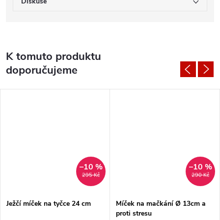
Diskuse
K tomuto produktu
doporučujeme
–10 %
–10 %
295 Kč
290 Kč
Ježčí míček na tyčce 24 cm
Míček na mačkání Ø 13cm a
proti stresu