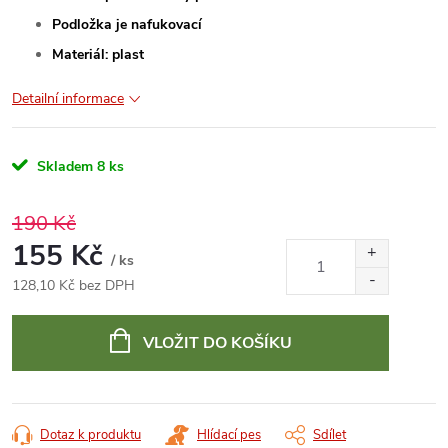
Podložka je nafukovací
Materiál: plast
Detailní informace
Skladem
8 ks
190 Kč
155 Kč
/ ks
128,10 Kč bez DPH
Měrná
cena:
VLOŽIT DO KOŠÍKU
Dotaz k produktu
Hlídací pes
Sdílet