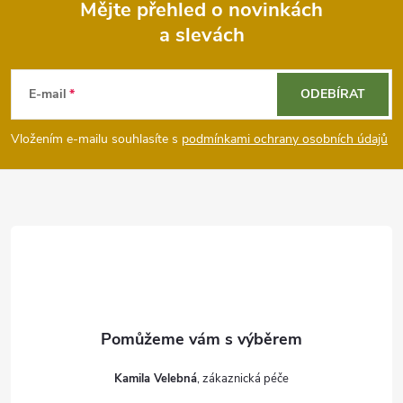
Mějte přehled o novinkách
a slevách
Z
á
E-mail
ODEBÍRAT
p
Vložením e-mailu souhlasíte s
podmínkami ochrany osobních údajů
a
t
í
Kamila Velebná