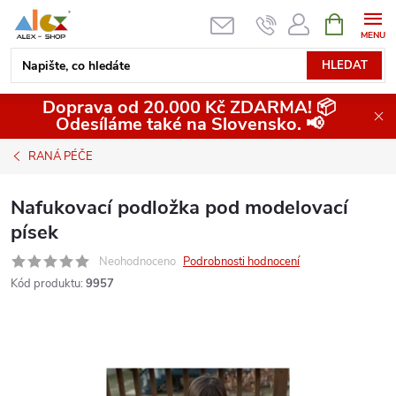
Přejít
NÁKUPNÍ
KOŠÍK
na
obsah
HLEDAT
Doprava od 20.000 Kč ZDARMA! 📦
Odesíláme také na Slovensko. 📢
RANÁ PÉČE
Nafukovací podložka pod modelovací
písek
Neohodnoceno
Podrobnosti hodnocení
Kód produktu:
9957