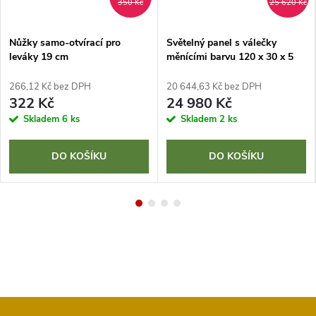
350 Kč
25 620 Kč
Nůžky samo-otvírací pro
Světelný panel s válečky
leváky 19 cm
měnícími barvu 120 x 30 x 5
cm
266,12 Kč bez DPH
20 644,63 Kč bez DPH
322 Kč
24 980 Kč
Skladem
6 ks
Skladem
2 ks
DO KOŠÍKU
DO KOŠÍKU