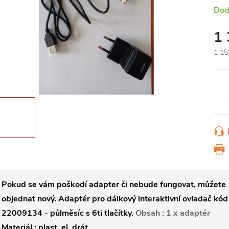
Dod
1
1 15
Měr
cena
Pokud se vám poškodí adapter či nebude fungovat, můžete
objednat nový.
Adaptér pro dálkový interaktivní ovladač kód
22009134 -
půlměsíc s 6ti tlačítky.
Obsah : 1 x adaptér
Materiál : plast, el. drát