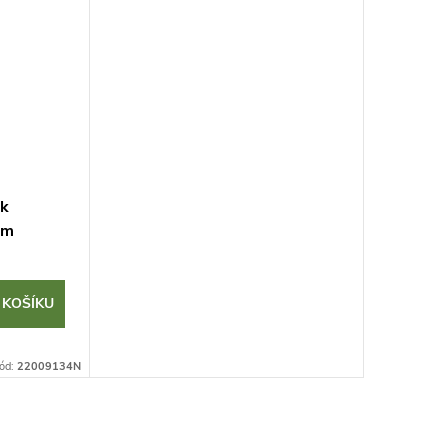
 k
ám
 KOŠÍKU
ód:
22009134N