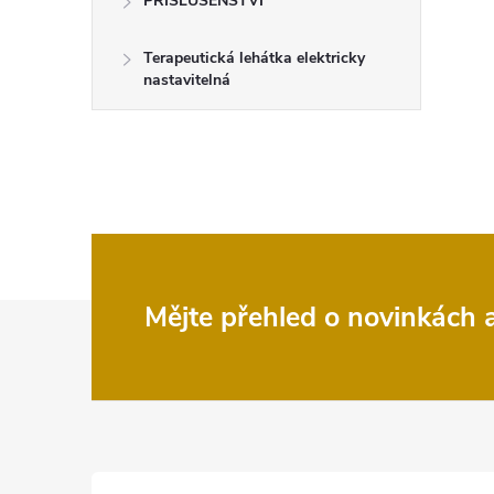
PŘÍSLUŠENSTVÍ
Terapeutická lehátka elektricky
nastavitelná
Z
Mějte přehled o novinkách
á
p
a