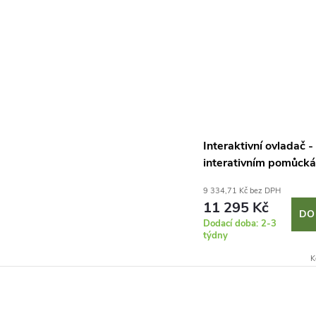
Interaktivní ovladač -
interativním pomůck
9 334,71 Kč bez DPH
11 295 Kč
DO
Dodací doba: 2-3
týdny
K