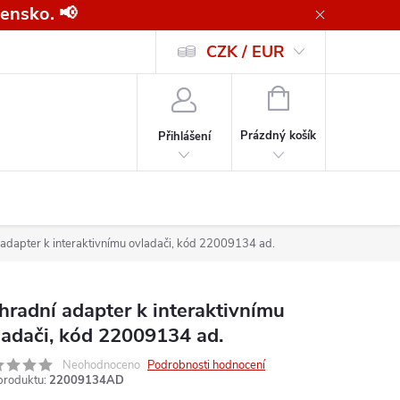
ensko. 📢
CZK / EUR
Všeobecné obchodní podmínky pro kupující společnosti
Zásady ochrany o
NÁKUPNÍ
KOŠÍK
Prázdný košík
Přihlášení
adapter k interaktivnímu ovladači, kód 22009134 ad.
hradní adapter k interaktivnímu
ladači, kód 22009134 ad.
Neohodnoceno
Podrobnosti hodnocení
produktu:
22009134AD