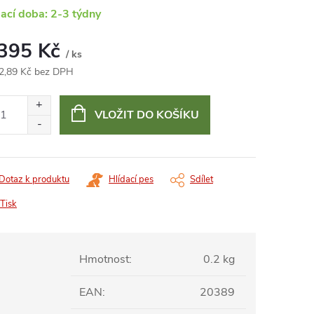
ací doba: 2-3 týdny
 395 Kč
/ ks
2,89 Kč bez DPH
ná
:
VLOŽIT DO KOŠÍKU
Dotaz k produktu
Hlídací pes
Sdílet
Tisk
Hmotnost
:
0.2 kg
EAN
:
20389