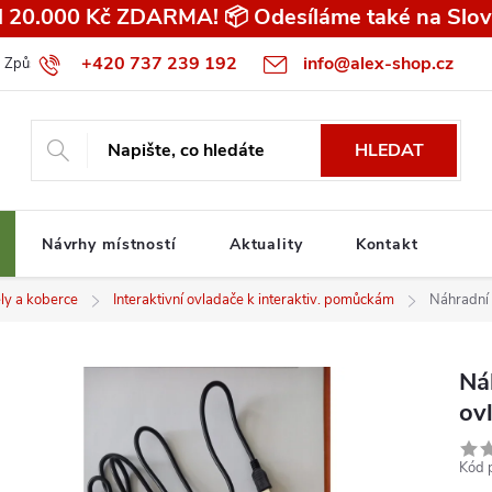
 20.000 Kč ZDARMA! 📦 Odesíláme také na Slov
+420 737 239 192
info@alex-shop.cz
Způsob dopravy
Všeobecné obchodní podmínky pro spotřebitele
HLEDAT
Návrhy místností
Aktuality
Kontakt
ely a koberce
Interaktivní ovladače k interaktiv. pomůckám
Náhradní 
Ná
ov
Kód 