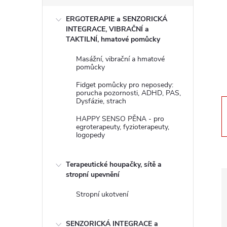
s
ERGOTERAPIE a SENZORICKÁ
t
INTEGRACE, VIBRAČNÍ a
TAKTILNÍ, hmatové pomůcky
r
Masážní, vibrační a hmatové
pomůcky
a
Fidget pomůcky pro neposedy:
porucha pozornosti, ADHD, PAS,
n
Dysfázie, strach
HAPPY SENSO PĚNA - pro
n
egroterapeuty, fyzioterapeuty,
logopedy
í
Terapeutické houpačky, sítě a
p
stropní upevnění
Stropní ukotvení
a
SENZORICKÁ INTEGRACE a