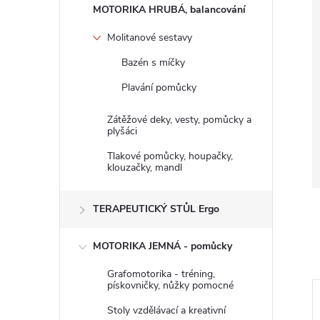
n
MOTORIKA HRUBÁ, balancování
e
Molitanové sestavy
Bazén s míčky
l
Plavání pomůcky
Zátěžové deky, vesty, pomůcky a
plyšáci
Tlakové pomůcky, houpačky,
klouzačky, mandl
TERAPEUTICKÝ STŮL Ergo
MOTORIKA JEMNÁ - pomůcky
Grafomotorika - tréning,
pískovničky, nůžky pomocné
Stoly vzdělávací a kreativní