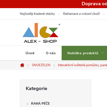
Přejít
Doprava od
na
Nejčastěji kladené otázky
Reklamace a vrácení zboží
obsah
Úvod
O nás
Nabídka produktů
SNOEZELEN
Interaktivní světelné pomůcky, pan
Domů
P
Přeskočit
Kategorie
kategorie
o
RANÁ PÉČE