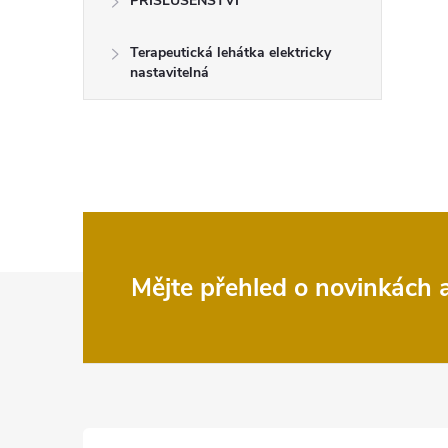
PŘÍSLUŠENSTVÍ
Terapeutická lehátka elektricky
nastavitelná
Z
Mějte přehled o novinkách
á
p
a