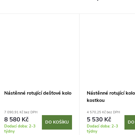
Nástěnné rotující dešťové kolo
Nástěnné rotující kolo
kostkou
7 090,91 Kč bez DPH
4 570,25 Kč bez DPH
8 580 Kč
5 530 Kč
DO KOŠÍKU
DO
Dodací doba: 2-3
Dodací doba: 2-3
týdny
týdny