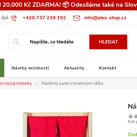
 20.000 Kč ZDARMA! 📦 Odesíláme také na Slov
+420 737 239 192
info@alex-shop.cz
Způsob dopravy
Všeobecné obchodní podmínky pro spotřebitele
HLEDAT
Návrhy místností
Aktuality
Kontakt
ro rozvoj motoriky
Nástěnný panel s hmatovými sáčky
Ná
Kód 
Dod