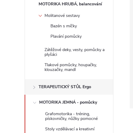
n
MOTORIKA HRUBÁ, balancování
e
Molitanové sestavy
Bazén s míčky
l
Plavání pomůcky
Zátěžové deky, vesty, pomůcky a
plyšáci
Tlakové pomůcky, houpačky,
klouzačky, mandl
TERAPEUTICKÝ STŮL Ergo
MOTORIKA JEMNÁ - pomůcky
Grafomotorika - tréning,
pískovničky, nůžky pomocné
Stoly vzdělávací a kreativní