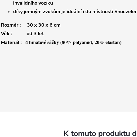
invalidního vozíku
díky jemným zvukům je ideální i do místnosti Snoezele
Rozměr : 30 x 30 x 6 cm
Věk : od 3 let
4 hmatové sáčky (80% polyamid, 20% elastan)
Materiál :
K tomuto produktu 