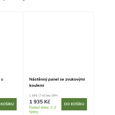
 s
Nástěnný panel se zvukovými
koulemi
1 599,17 Kč bez DPH
1 935 Kč
 KOŠÍKU
DO KOŠÍKU
Dodací doba: 2-3
týdny