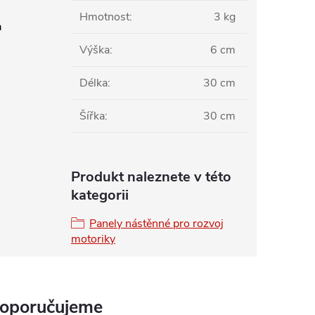
Hmotnost
:
3 kg
n
Výška
:
6 cm
Délka
:
30 cm
Šířka
:
30 cm
Produkt naleznete v této
kategorii
Panely nástěnné pro rozvoj
motoriky
doporučujeme