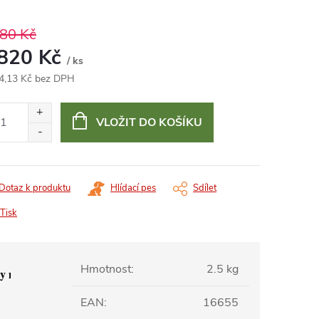
880 Kč
 820 Kč
/ ks
4,13 Kč bez DPH
ná
:
VLOŽIT DO KOŠÍKU
Dotaz k produktu
Hlídací pes
Sdílet
Tisk
Hmotnost
:
2.5 kg
 na elastických šňůrkách, lze naplnit.
EAN
:
16655