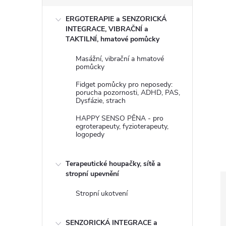
s
ERGOTERAPIE a SENZORICKÁ
t
INTEGRACE, VIBRAČNÍ a
TAKTILNÍ, hmatové pomůcky
r
Masážní, vibrační a hmatové
pomůcky
a
Fidget pomůcky pro neposedy:
porucha pozornosti, ADHD, PAS,
n
Dysfázie, strach
HAPPY SENSO PĚNA - pro
n
egroterapeuty, fyzioterapeuty,
logopedy
í
Terapeutické houpačky, sítě a
p
stropní upevnění
Stropní ukotvení
a
SENZORICKÁ INTEGRACE a