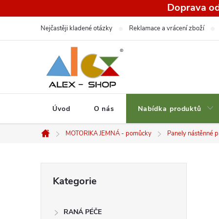
Přejít
Doprava od
na
Nejčastěji kladené otázky
Reklamace a vrácení zboží
obsah
Úvod
O nás
Nabídka produktů
MOTORIKA JEMNÁ - pomůcky
Panely nástěnné p
Domů
P
Přeskočit
Kategorie
kategorie
o
RANÁ PÉČE