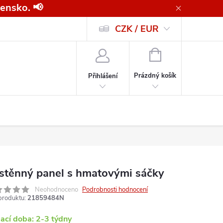
ensko. 📢
CZK / EUR
Všeobecné obchodní podmínky pro kupující společnosti
Zásady ochrany o
NÁKUPNÍ
KOŠÍK
Prázdný košík
Přihlášení
stěnný panel s hmatovými sáčky
Neohodnoceno
Podrobnosti hodnocení
produktu:
21859484N
ací doba: 2-3 týdny