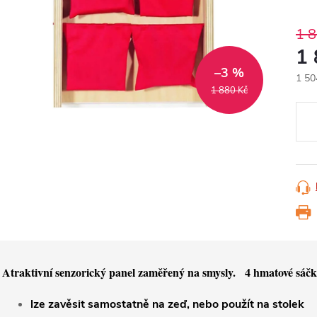
1 
1
–3 %
1 50
1 880 Kč
Měr
cena
Atraktivní senzorický panel zaměřený na smysly.   4 hmatové sáčky
lze zavěsit samostatně na zeď, nebo použít na stolek