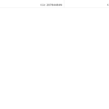
Kód:
20784484N
K