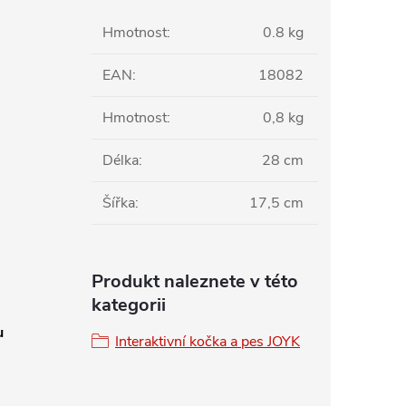
Hmotnost
:
0.8 kg
EAN
:
18082
Hmotnost
:
0,8 kg
Délka
:
28 cm
Šířka
:
17,5 cm
Produkt naleznete v této
kategorii
u
Interaktivní kočka a pes JOYK