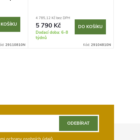
4 785,12 Kč bez DPH
4 785,12 K
 KOŠÍKU
5 790 Kč
5 790
DO KOŠÍKU
Dodací doba: 6-8
Sklad
týdnů
ód:
29110810N
Kód:
29104810N
ODEBÍRAT
mi ochrany osobních údajů