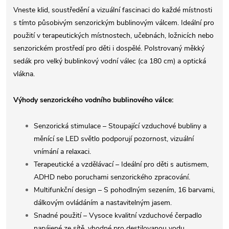
Vneste klid, soustředění a vizuální fascinaci do každé místnosti
s tímto působivým senzorickým bublinovým válcem. Ideální pro
použití v terapeutických místnostech, učebnách, ložnicích nebo
senzorickém prostředí pro děti i dospělé. Polstrovaný měkký
sedák pro velký bublinkový vodní válec (ca 180 cm) a optická
vlákna.
Výhody senzorického vodního bublinového válce:
Senzorická stimulace – Stoupající vzduchové bubliny a
měnící se LED světlo podporují pozornost, vizuální
vnímání a relaxaci.
Terapeutické a vzdělávací – Ideální pro děti s autismem,
ADHD nebo poruchami senzorického zpracování.
Multifunkční design – S pohodlným sezením, 16 barvami,
dálkovým ovládáním a nastavitelným jasem.
Snadné použití – Vysoce kvalitní vzduchové čerpadlo
napájené ze sítě, vhodné pro destilovanou vodu.