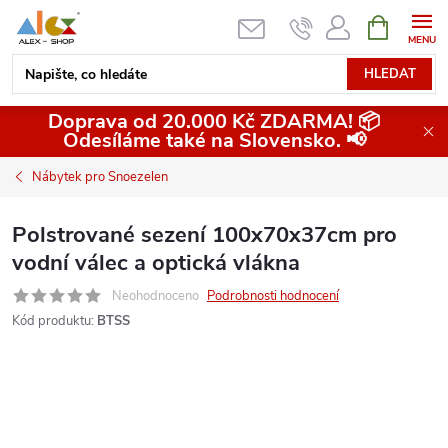
Přejít
NÁKUPNÍ
KOŠÍK
na
obsah
HLEDAT
Doprava od 20.000 Kč ZDARMA! 📦
Odesíláme také na Slovensko. 📢
Nábytek pro Snoezelen
Polstrované sezení 100x70x37cm pro
vodní válec a optická vlákna
Neohodnoceno
Podrobnosti hodnocení
Kód produktu:
BTSS