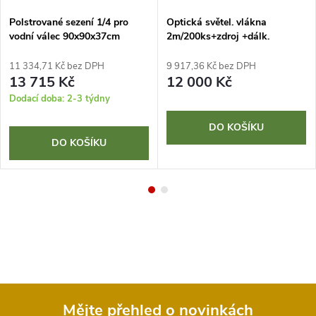
Polstrované sezení 1/4 pro
Optická světel. vlákna
vodní válec 90x90x37cm
2m/200ks+zdroj +dálk.
ovladač
11 334,71 Kč bez DPH
9 917,36 Kč bez DPH
13 715 Kč
12 000 Kč
Dodací doba: 2-3 týdny
DO KOŠÍKU
DO KOŠÍKU
Mějte přehled o novinkách