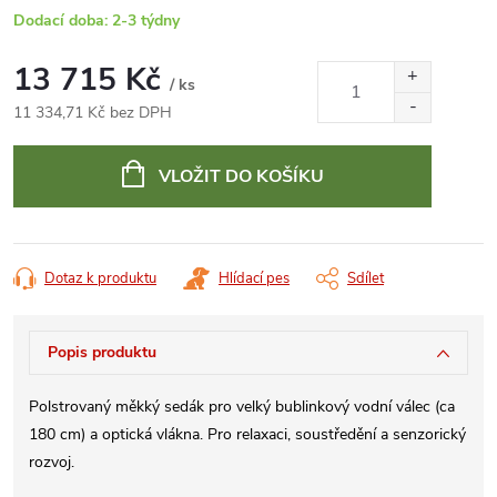
Dodací doba: 2-3 týdny
13 715 Kč
/ ks
11 334,71 Kč bez DPH
Měrná
cena:
VLOŽIT DO KOŠÍKU
Dotaz k produktu
Hlídací pes
Sdílet
Popis produktu
Polstrovaný měkký sedák pro velký bublinkový vodní válec (ca
180 cm) a optická vlákna. Pro relaxaci, soustředění a senzorický
rozvoj.