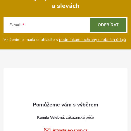
a slevách
Z
á
E-mail
ODEBÍRAT
p
Vložením e-mailu souhlasíte s
podmínkami ochrany osobních údajů
a
t
í
Kamila Velebná
info
@
alex-shop.cz