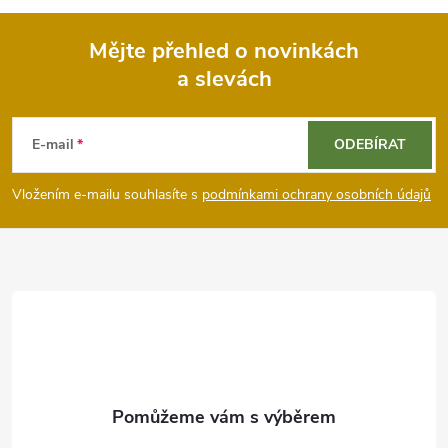
Mějte přehled o novinkách
a slevách
Z
á
E-mail
ODEBÍRAT
p
Vložením e-mailu souhlasíte s
podmínkami ochrany osobních údajů
a
t
í