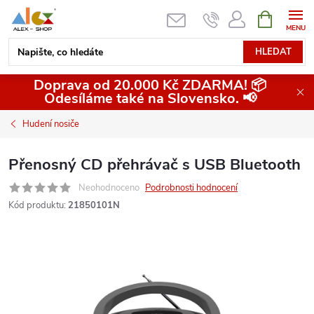
Přejít
NÁKUPNÍ
KOŠÍK
na
obsah
HLEDAT
Doprava od 20.000 Kč ZDARMA! 📦
Odesíláme také na Slovensko. 📢
Hudení nosiče
Přenosný CD přehrávač s USB Bluetooth
Neohodnoceno
Podrobnosti hodnocení
Kód produktu:
21850101N