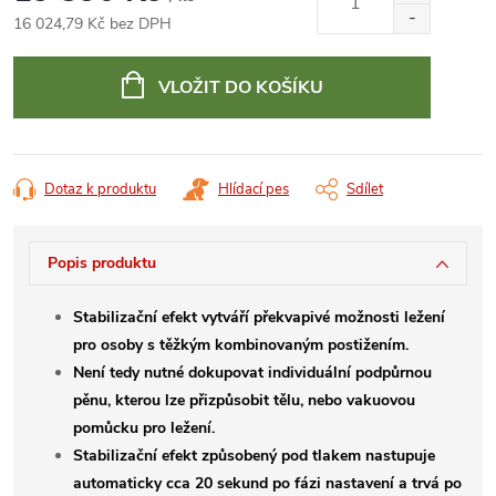
16 024,79 Kč bez DPH
Měrná
cena:
VLOŽIT DO KOŠÍKU
Dotaz k produktu
Hlídací pes
Sdílet
Popis produktu
Stabilizační efekt vytváří překvapivé možnosti ležení
pro osoby s těžkým kombinovaným postižením.
Není tedy nutné dokupovat individuální podpůrnou
pěnu, kterou lze přizpůsobit tělu, nebo vakuovou
pomůcku pro ležení.
Stabilizační efekt způsobený pod tlakem nastupuje
automaticky cca 20 sekund po fázi nastavení a trvá po