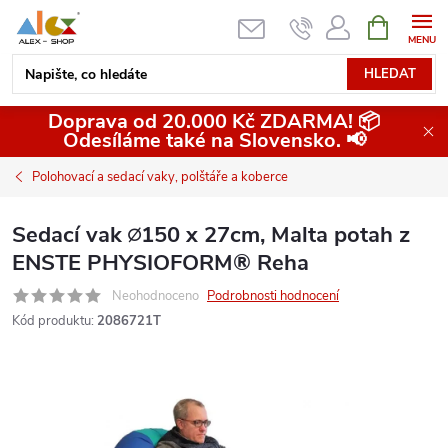
Přejít
NÁKUPNÍ
KOŠÍK
na
obsah
HLEDAT
Doprava od 20.000 Kč ZDARMA! 📦
Odesíláme také na Slovensko. 📢
Polohovací a sedací vaky, polštáře a koberce
Sedací vak ∅150 x 27cm, Malta potah z
ENSTE PHYSIOFORM® Reha
Neohodnoceno
Podrobnosti hodnocení
Kód produktu:
2086721T