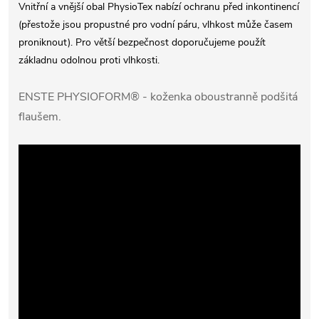
Vnitřní a vnější obal PhysioTex nabízí ochranu před inkontinencí
(přestože jsou propustné pro vodní páru, vlhkost může časem
proniknout). Pro větší bezpečnost doporučujeme použít
základnu odolnou proti vlhkosti.
ENSTE PHYSIOFORM® - koženka oboustranně podšitá
flaušem.