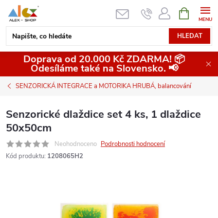
Přejít
NÁKUPNÍ
KOŠÍK
na
obsah
HLEDAT
Doprava od 20.000 Kč ZDARMA! 📦
Odesíláme také na Slovensko. 📢
SENZORICKÁ INTEGRACE a MOTORIKA HRUBÁ, balancování
Senzorické dlaždice set 4 ks, 1 dlaždice
50x50cm
Neohodnoceno
Podrobnosti hodnocení
Kód produktu:
1208065H2