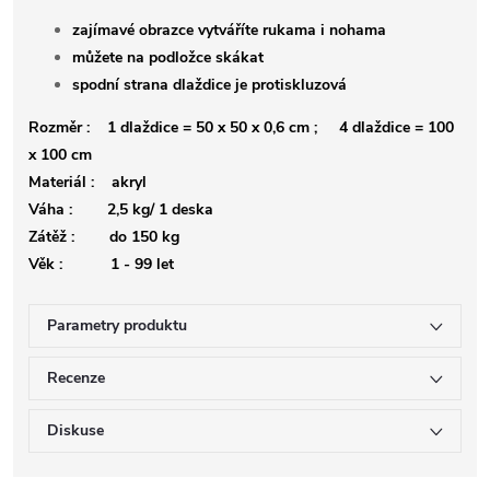
zajímavé obrazce vytváříte rukama i nohama
můžete na podložce skákat
spodní strana dlaždice je protiskluzová
Rozměr : 1 dlaždice = 50 x 50 x 0,6 cm ; 4 dlaždice = 100
x 100 cm
Materiál : akryl
Váha : 2,5 kg/ 1 deska
Zátěž : do 150 kg
Věk : 1 - 99 let
Parametry produktu
Recenze
Diskuse