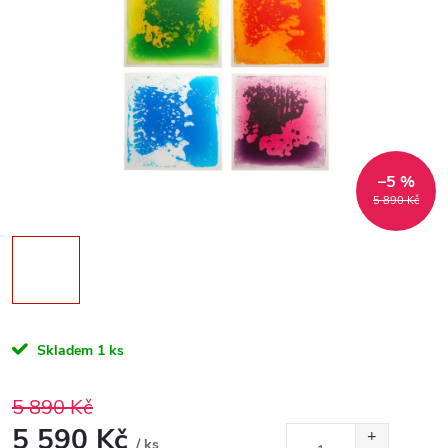
–5 %
5 890 Kč
Skladem
1 ks
5 890 Kč
5 590 Kč
/ ks