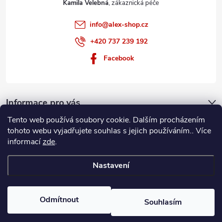
Kamila Velebná
info
@
alex-shop.cz
+420 737 239 192
Facebook
Informace pro vás
Tento web používá soubory cookie. Dalším procházením
Nákupní košík
tohoto webu vyjadřujete souhlas s jejich používáním.. Více
informací
zde
.
0
KS /
0 KČ
Nastavení
Copyright 2026
Alex-shop
. Všechna práva vyhrazena.
Odmítnout
Souhlasím
Vytvořil Shoptet