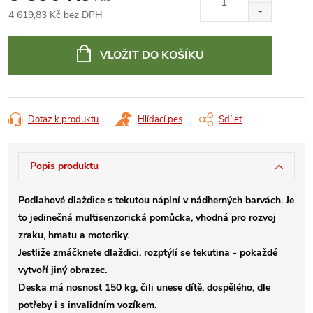
4 619,83 Kč bez DPH
Měrná
cena:
VLOŽIT DO KOŠÍKU
Dotaz k produktu
Hlídací pes
Sdílet
Popis produktu
Podlahové dlaždice s tekutou náplní v nádherných barvách. Je
to jedinečná multisenzorická pomůcka, vhodná pro rozvoj
zraku, hmatu a motoriky.
Jestliže zmáčknete dlaždici, rozptýlí se tekutina - pokaždé
vytvoří jiný obrazec.
Deska má nosnost 150 kg, čili unese dítě, dospělého, dle
potřeby i s invalidním vozíkem.