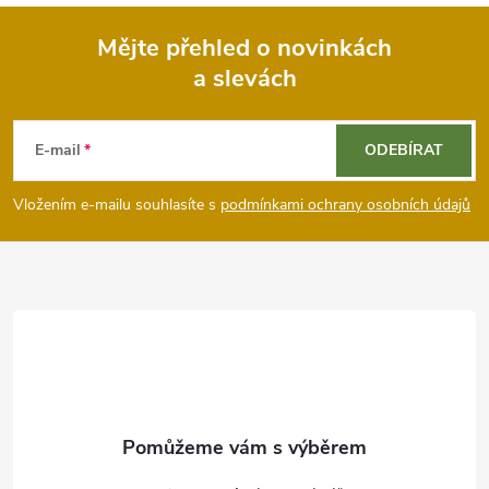
Mějte přehled o novinkách
a slevách
Z
á
E-mail
ODEBÍRAT
p
Vložením e-mailu souhlasíte s
podmínkami ochrany osobních údajů
a
t
í