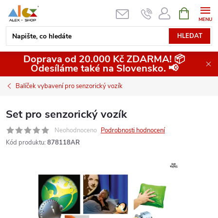
Přejít
NÁKUPNÍ
KOŠÍK
na
obsah
HLEDAT
Doprava od 20.000 Kč ZDARMA! 📦
Odesíláme také na Slovensko. 📢
Balíček vybavení pro senzorický vozík
Set pro senzorický vozík
Neohodnoceno
Podrobnosti hodnocení
Kód produktu:
878118AR