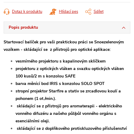
Dotaz k produktu
Hlídací pes
Sdílet
Popis produktu
Startovací balíček pro vaši praktickou práci se Snoezelenovým
vozíkem - skládající se
z přístrojů pro optické aplikace:
vesmírného projektoru s kapalinovým sklíčkem
projektoru z optických vláken a svazku optických vláken
100 kusů/2 m s konzolou SAFE
barva měnící bod IRIS s konzolou SOLO SPOT
stropní projektor Starfire a stativ se zrcadlovou koulí a
pohonem (1 ot./min.).
skládající se z přístrojů pro aromaterapii - elektrického
vonného difuzéru a našeho půl/půl vonného orgánu s
esenciálními oleji.
skládající se z doplňkového protiskluzového příslušenství