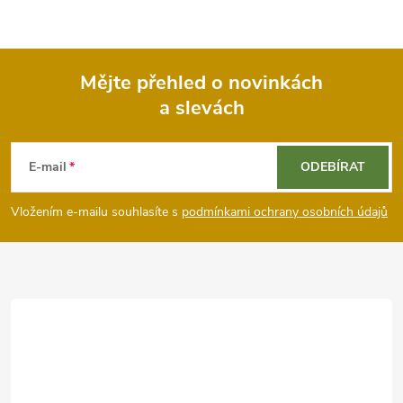
Mějte přehled o novinkách
a slevách
Z
á
E-mail
ODEBÍRAT
p
Vložením e-mailu souhlasíte s
podmínkami ochrany osobních údajů
a
t
í