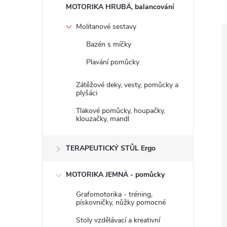
n
MOTORIKA HRUBÁ, balancování
e
Molitanové sestavy
Bazén s míčky
l
Plavání pomůcky
Zátěžové deky, vesty, pomůcky a
plyšáci
Tlakové pomůcky, houpačky,
klouzačky, mandl
TERAPEUTICKÝ STŮL Ergo
MOTORIKA JEMNÁ - pomůcky
Grafomotorika - tréning,
pískovničky, nůžky pomocné
Stoly vzdělávací a kreativní