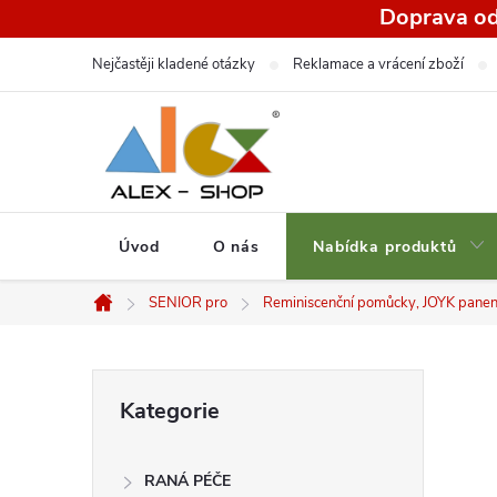
Přejít
Doprava od
na
Nejčastěji kladené otázky
Reklamace a vrácení zboží
obsah
Úvod
O nás
Nabídka produktů
SENIOR pro
Reminiscenční pomůcky, JOYK panen
Domů
P
Přeskočit
Kategorie
kategorie
o
RANÁ PÉČE