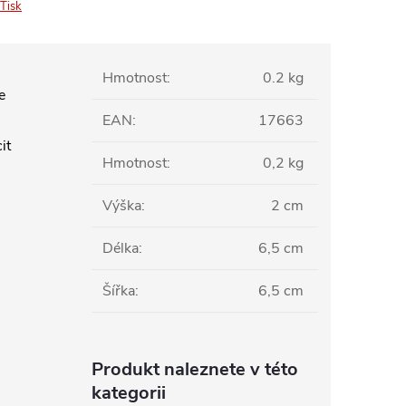
Tisk
Hmotnost
:
0.2 kg
e
EAN
:
17663
it
Hmotnost
:
0,2 kg
Výška
:
2 cm
Délka
:
6,5 cm
Šířka
:
6,5 cm
Produkt naleznete v této
kategorii