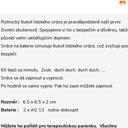
Rytmický tlukot lidského srdce je pravděpodobně naší první
životní zkušeností. Spojujeme si ho s bezpečím a důvěrou, takž
působí velmi uklidňujícím dojmem.
Srdce na baterie simuluje tlukot lidského srdce, což zvyšuje poc
bezpečí.
60 tepů za minutu. Zvuk: duch duch, duch duch, ....
Srdce se dá zapnout a vypnout.
Po hodině se samo vypne. Pak ho zase můžete zapnout.
Rozměr :
6,5 x 6,5 x 2 cm
Baterie :
2 x AG 13 nutno dokoupit
Můžete ho pořídit pro terapeutickou panenku. Všechny