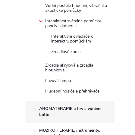
Vodní postele hudební, vibrační a
akustické pomůcky
Interaktivní světelné pomůcky,
panely a koberce
Interaktivní ovladače k
interaktiv. pomůckám
Zrcadlové koule
Zrcadla akrylová a zrcadla
hloubková
eutická panenka
JOYK terapeutická panenka
Lávová lampa
m
Nelly 65cm
Hudební nosiče a přehrávače
z DPH
2 214,88 Kč bez DPH
DO KOŠÍKU
2 680 Kč
DO KOŠÍKU
AROMATERAPIE a hry s vůněmi
 ks
Dodací doba: 2-3
Lotto
týdny
Kód:
53023820N
Kód:
20276820N
MUZIKO TERAPIE, instrumenty,