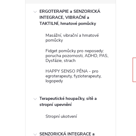
s
ERGOTERAPIE a SENZORICKÁ
t
INTEGRACE, VIBRAČNÍ a
TAKTILNÍ, hmatové pomůcky
r
Masážní, vibrační a hmatové
pomůcky
a
Fidget pomůcky pro neposedy:
porucha pozornosti, ADHD, PAS,
n
Dysfázie, strach
HAPPY SENSO PĚNA - pro
n
egroterapeuty, fyzioterapeuty,
logopedy
í
Terapeutické houpačky, sítě a
p
stropní upevnění
Stropní ukotvení
a
SENZORICKÁ INTEGRACE a