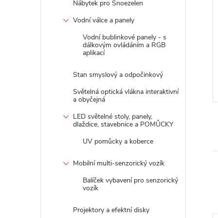
Nábytek pro Snoezelen
eutická panenka
JOYK terapeutická panenka
Vodní válce a panely
ko 50cm
Tonda 65cm
Vodní bublinkové panely - s
dálkovým ovládáním a RGB
z DPH
2 429,75 Kč bez DPH
aplikací
2 940 Kč
DO KOŠÍKU
DO KOŠÍKU
2-3
Dodací doba: 2-3
Stan smyslový a odpočinkový
týdny
Světelná optická vlákna interaktivní
Kód:
20331820N
Kód:
21878820N
a obyčejná
LED světelné stoly, panely,
dlaždice, stavebnice a POMŮCKY
UV pomůcky a koberce
Mobilní multi-senzorický vozík
Balíček vybavení pro senzorický
vozík
Projektory a efektní disky