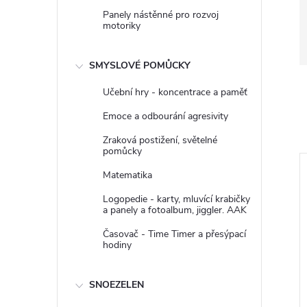
Panely nástěnné pro rozvoj
motoriky
SMYSLOVÉ POMŮCKY
Učební hry - koncentrace a paměť
Emoce a odbourání agresivity
Zraková postižení, světelné
pomůcky
Matematika
–0 %
Logopedie - karty, mluvící krabičky
2 290 Kč
a panely a fotoalbum, jiggler. AAK
Časovač - Time Timer a přesýpací
hodiny
SNOEZELEN