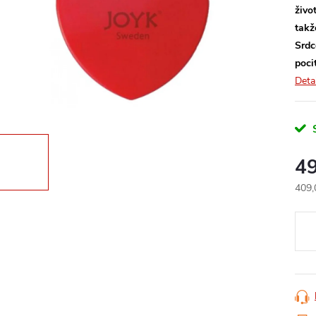
živo
takž
Srdc
poci
Deta
4
409,
Měr
cena