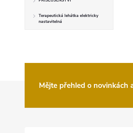
PŘÍSLUŠENSTVÍ
Terapeutická lehátka elektricky
nastavitelná
Z
Mějte přehled o novinkách
á
p
a