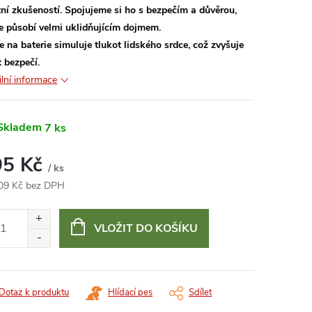
tní zkušeností. Spojujeme si ho s bezpečím a důvěrou,
e působí velmi uklidňujícím dojmem.
e na baterie simuluje tlukot lidského srdce, což zvyšuje
t bezpečí.
ilní informace
Skladem
7 ks
95 Kč
/ ks
09 Kč bez DPH
ná
:
VLOŽIT DO KOŠÍKU
Dotaz k produktu
Hlídací pes
Sdílet