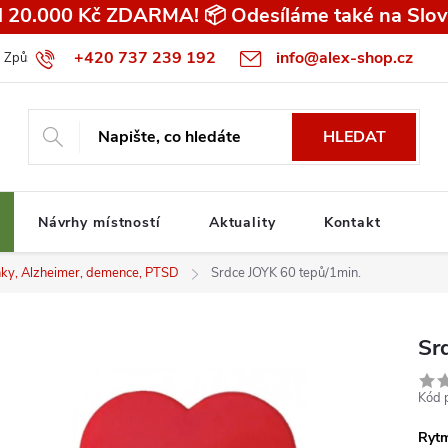
 20.000 Kč ZDARMA! 📦 Odesíláme také na Slov
+420 737 239 192
info@alex-shop.cz
Způsob dopravy
Všeobecné obchodní podmínky pro spotřebitele
HLEDAT
Návrhy místností
Aktuality
Kontakt
ky, Alzheimer, demence, PTSD
Srdce JOYK 60 tepů/1min.
Sr
Kód 
Rytm