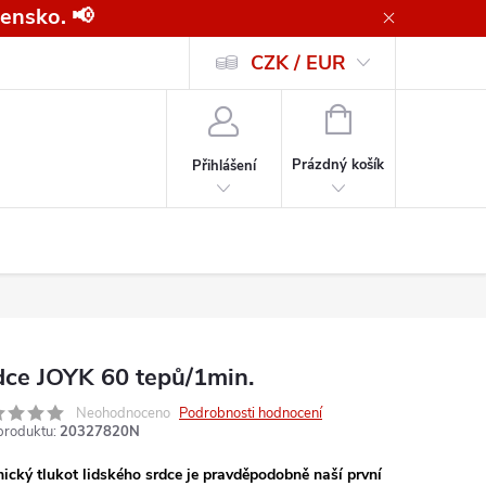
ensko. 📢
CZK / EUR
Všeobecné obchodní podmínky pro kupující společnosti
Zásady ochrany o
NÁKUPNÍ
KOŠÍK
Prázdný košík
Přihlášení
dce JOYK 60 tepů/1min.
Neohodnoceno
Podrobnosti hodnocení
produktu:
20327820N
ický tlukot lidského srdce je pravděpodobně naší první