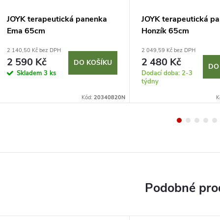
JOYK terapeutická panenka
JOYK terapeutická p
Ema 65cm
Honzík 65cm
2 140,50 Kč bez DPH
2 049,59 Kč bez DPH
2 590 Kč
2 480 Kč
DO KOŠÍKU
DO
Skladem
3 ks
Dodací doba: 2-3
týdny
Kód:
20340820N
K