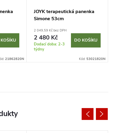
anenka
JOYK terapeutická panenka
JOYK te
Simone 53cm
Aleš m
2 049,59 Kč bez DPH
1 884,30 K
2 480 Kč
2 280
 KOŠÍKU
DO KOŠÍKU
Dodací doba: 2-3
Dodací do
týdny
týdny
ód:
21862820N
Kód:
53021820N