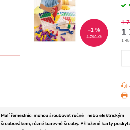
1 
–1 %
1
1 790 Kč
1 45
Měr
cena
Malí řemeslníci mohou šroubovat ručně nebo elektrickým
šroubovákem, různé barevné šrouby. Přiložené karty poskytu