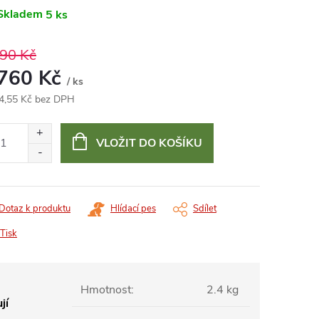
Skladem
5 ks
790 Kč
 760 Kč
/ ks
4,55 Kč bez DPH
ná
:
VLOŽIT DO KOŠÍKU
Dotaz k produktu
Hlídací pes
Sdílet
Tisk
Hmotnost
:
2.4 kg
jí