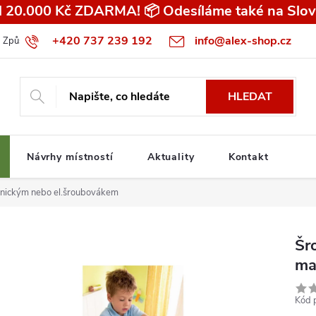
 20.000 Kč ZDARMA! 📦 Odesíláme také na Slov
+420 737 239 192
info@alex-shop.cz
Způsob dopravy
Všeobecné obchodní podmínky pro spotřebitele
HLEDAT
Návrhy místností
Aktuality
Kontakt
anickým nebo el.šroubovákem
Šr
ma
Kód 