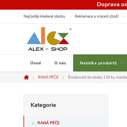
Přejít
Doprava od
na
Nejčastěji kladené otázky
Reklamace a vrácení zboží
obsah
Úvod
O nás
Nabídka produktů
RANÁ PÉČE
Šroubování do desky 120 ks, mach
Domů
P
Přeskočit
Kategorie
kategorie
o
RANÁ PÉČE