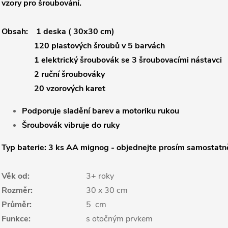
vzory pro šroubování.
Obsah: 1 deska ( 30x30 cm)
120 plastových šroubů v 5 barvách
1 elektrický šroubovák se 3 šroubovacími nástavci
2 ruční šroubováky
20 vzorových karet
Podporuje sladění barev a motoriku rukou
Šroubovák vibruje do ruky
Typ baterie: 3 ks AA mignog - objednejte prosím samostatn
Věk od:
3+ roky
Rozměr:
30
x 30
cm
Průměr:
5
cm
Funkce:
s otočným prvkem