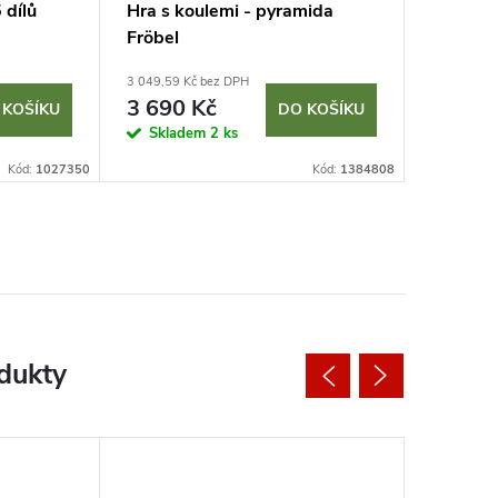
 dílů
Hra s koulemi - pyramida
Fröbel
3 049,59 Kč bez DPH
3 690 Kč
 KOŠÍKU
DO KOŠÍKU
Skladem
2 ks
Kód:
1027350
Kód:
1384808