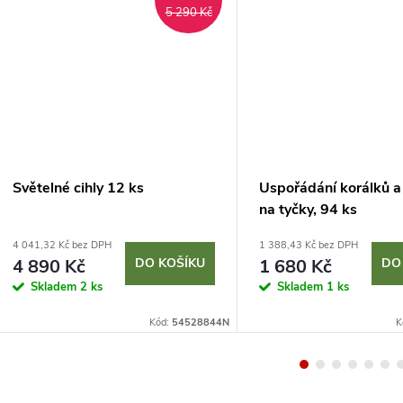
5 290 Kč
Světelné cihly 12 ks
Uspořádání korálků a
na tyčky, 94 ks
4 041,32 Kč bez DPH
1 388,43 Kč bez DPH
4 890 Kč
DO KOŠÍKU
1 680 Kč
DO
Skladem
2 ks
Skladem
1 ks
Kód:
54528844N
K