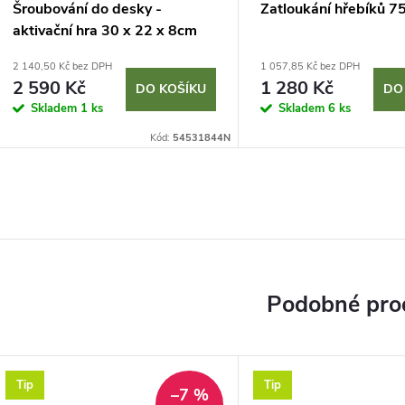
Šroubování do desky -
Zatloukání hřebíků 75
aktivační hra 30 x 22 x 8cm
2 140,50 Kč bez DPH
1 057,85 Kč bez DPH
2 590 Kč
1 280 Kč
DO KOŠÍKU
DO
Skladem
1 ks
Skladem
6 ks
Kód:
54531844N
Tip
Tip
–7 %