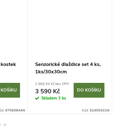
 kostek
Senzorické dlaždice set 4 ks,
Nafukov
1ks/30x30cm
bazéne
2 966,94 Kč bez DPH
161,16 Kč 
 KOŠÍKU
3 590 Kč
DO KOŠÍKU
195 K
Skladem
3 ks
Sklad
ód:
97565844N
Kód:
52455431N