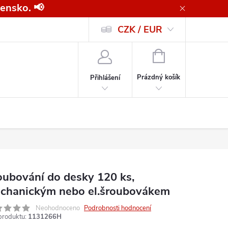
ensko. 📢
CZK / EUR
Všeobecné obchodní podmínky pro kupující společnosti
Zásady ochrany o
NÁKUPNÍ
KOŠÍK
Prázdný košík
Přihlášení
oubování do desky 120 ks,
chanickým nebo el.šroubovákem
Neohodnoceno
Podrobnosti hodnocení
produktu:
1131266H