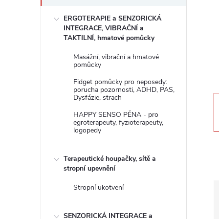
s
ERGOTERAPIE a SENZORICKÁ
t
INTEGRACE, VIBRAČNÍ a
TAKTILNÍ, hmatové pomůcky
r
Masážní, vibrační a hmatové
pomůcky
a
Fidget pomůcky pro neposedy:
porucha pozornosti, ADHD, PAS,
n
Dysfázie, strach
HAPPY SENSO PĚNA - pro
n
egroterapeuty, fyzioterapeuty,
logopedy
í
Terapeutické houpačky, sítě a
p
stropní upevnění
Stropní ukotvení
a
SENZORICKÁ INTEGRACE a