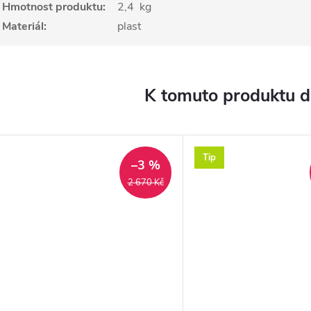
Hmotnost produktu:
2,4
kg
Materiál:
plast
K tomuto produktu 
Tip
–3 %
2 670 Kč