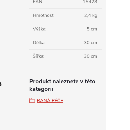
EAN
:
15428
Hmotnost
:
2,4 kg
Výška
:
5 cm
Délka
:
30 cm
Šířka
:
30 cm
Produkt naleznete v této
ě
kategorii
RANÁ PÉČE