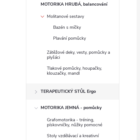
n
MOTORIKA HRUBÁ, balancování
e
Molitanové sestavy
Bazén s míčky
l
Plavání pomůcky
Zátěžové deky, vesty, pomůcky a
plyšáci
Tlakové pomůcky, houpačky,
klouzačky, mandl
TERAPEUTICKÝ STŮL Ergo
MOTORIKA JEMNÁ - pomůcky
Grafomotorika - tréning,
pískovničky, nůžky pomocné
Stoly vzdělávací a kreativní