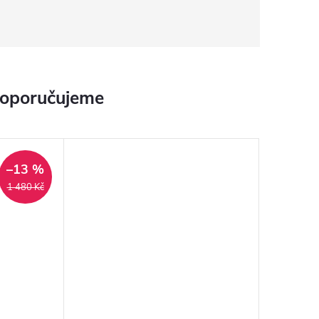
doporučujeme
–13 %
1 480 Kč