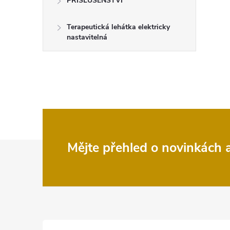
PŘÍSLUŠENSTVÍ
Terapeutická lehátka elektricky
nastavitelná
Z
Mějte přehled o novinkách
á
p
a