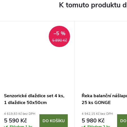
K tomuto produktu 
–5 %
5 890 Kč
Senzorické dlaždice set 4 ks,
Řeka balanční nášlap
1 dlaždice 50x50cm
25 ks GONGE
4 619,83 Kč bez DPH
4 942,15 Kč bez DPH
5 590 Kč
5 980 Kč
DO KOŠÍKU
DO