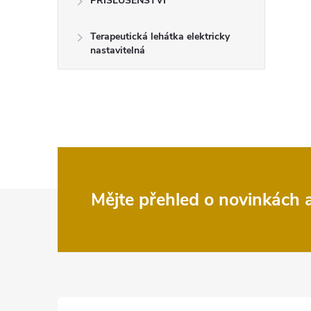
PŘÍSLUŠENSTVÍ
Terapeutická lehátka elektricky
nastavitelná
Z
Mějte přehled o novinkách
á
p
a