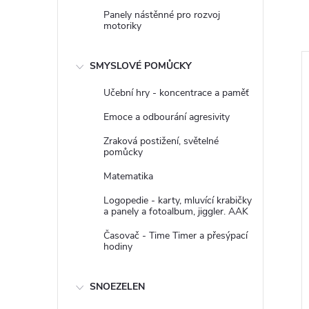
Panely nástěnné pro rozvoj
motoriky
SMYSLOVÉ POMŮCKY
Učební hry - koncentrace a paměť
Emoce a odbourání agresivity
Zraková postižení, světelné
pomůcky
Matematika
Logopedie - karty, mluvící krabičky
a panely a fotoalbum, jiggler. AAK
touče set 10 ks
Taktilní kotouče set 10 ks
Časovač - Time Timer a přesýpací
hodiny
Gonge
z DPH
2 132,23 Kč bez DPH
SNOEZELEN
2 580 Kč
DO KOŠÍKU
DO KOŠÍKU