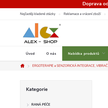
Přejít
Doprava od
na
Nejčastěji kladené otázky
Reklamace a vrácení zboží
obsah
Úvod
O nás
Nabídka produktů
ERGOTERAPIE a SENZORICKÁ INTEGRACE, VIBRAČNÍ
Domů
P
Přeskočit
Kategorie
kategorie
o
RANÁ PÉČE