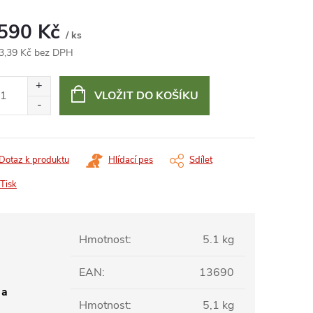
 590 Kč
/ ks
3,39 Kč bez DPH
ná
:
VLOŽIT DO KOŠÍKU
Dotaz k produktu
Hlídací pes
Sdílet
Tisk
Hmotnost
:
5.1 kg
EAN
:
13690
 a
Hmotnost
:
5,1 kg