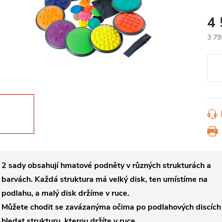
4
3 79
Měr
cena
2 sady obsahují hmatové podněty v různých strukturách a
barvách. Každá struktura má velký disk, ten umístíme na
podlahu, a malý disk držíme v ruce.
Můžete chodit se zavázanýma očima po podlahových discích
hledat strukturu, kterou držíte v ruce.