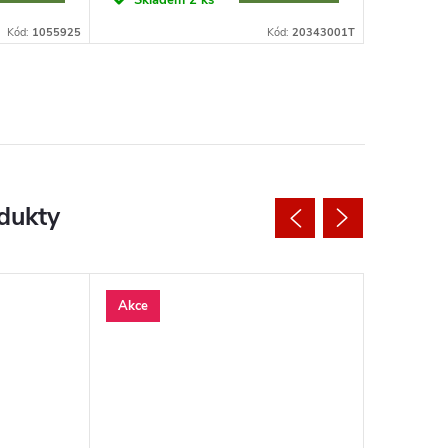
Skladem
2 ks
Sklad
Kód:
1055925
Kód:
20343001T
Akce
Tip