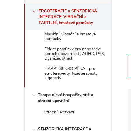
s
ERGOTERAPIE a SENZORICKÁ
t
INTEGRACE, VIBRAČNÍ a
TAKTILNÍ, hmatové pomůcky
r
Masážní, vibrační a hmatové
pomůcky
a
Fidget pomůcky pro neposedy:
porucha pozornosti, ADHD, PAS,
n
Dysfázie, strach
HAPPY SENSO PĚNA - pro
n
egroterapeuty, fyzioterapeuty,
logopedy
í
Terapeutické houpačky, sítě a
p
stropní upevnění
Stropní ukotvení
a
SENZORICKÁ INTEGRACE a