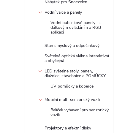
 ks
Skladem
2 ks
Nábytek pro Snoezelen
Kód:
20343001T
Kód:
2034313T
Vodní válce a panely
Vodní bublinkové panely - s
dálkovým ovládáním a RGB
aplikací
Stan smyslový a odpočinkový
Světelná optická vlákna interaktivní
a obyčejná
LED světelné stoly, panely,
dlaždice, stavebnice a POMŮCKY
UV pomůcky a koberce
Tip
–2 %
Mobilní multi-senzorický vozík
3 590 Kč
Balíček vybavení pro senzorický
vozík
Projektory a efektní disky