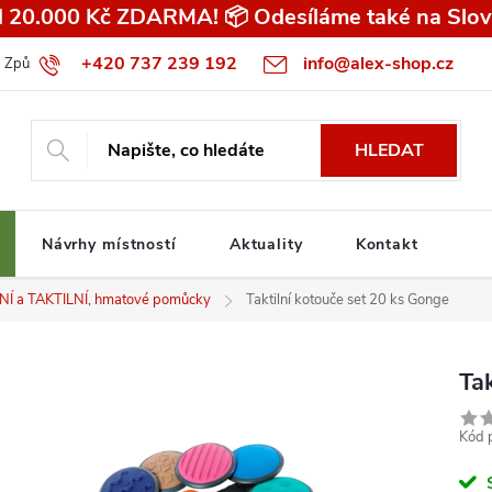
 20.000 Kč ZDARMA! 📦 Odesíláme také na Slov
+420 737 239 192
info@alex-shop.cz
Způsob dopravy
Všeobecné obchodní podmínky pro spotřebitele
HLEDAT
Návrhy místností
Aktuality
Kontakt
 a TAKTILNÍ, hmatové pomůcky
Taktilní kotouče set 20 ks Gonge
Ta
Kód 