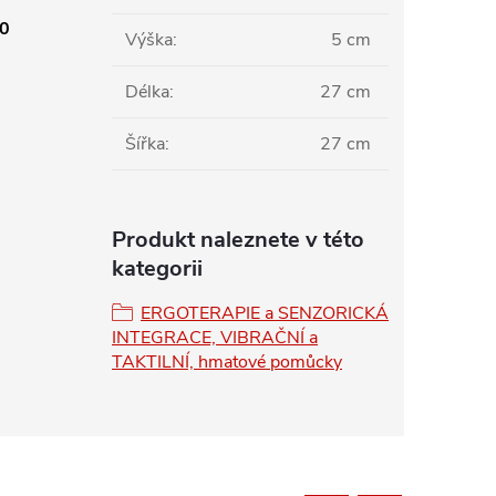
20
Výška
:
5 cm
Délka
:
27 cm
Šířka
:
27 cm
Produkt naleznete v této
kategorii
ERGOTERAPIE a SENZORICKÁ
INTEGRACE, VIBRAČNÍ a
TAKTILNÍ, hmatové pomůcky