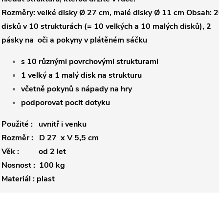
Rozměry: velké disky Ø 27 cm, malé disky Ø 11 cm Obsah: 
disků v 10 strukturách (= 10 velkých a 10 malých disků), 2
pásky na oči a pokyny v plátěném sáčku
s 10 různými povrchovými strukturami
1 velký a 1 malý disk na strukturu
včetně pokynů s nápady na hry
podporovat pocit dotyku
Použité : uvnitř i venku
Rozměr : D 27 x V 5,5 cm
Věk : od 2 let
Nosnost : 100 kg
Materiál : plast