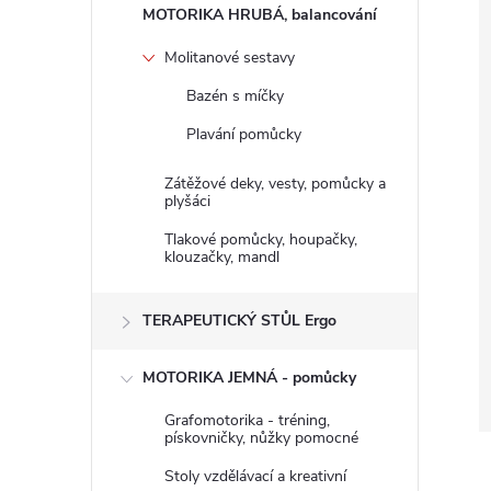
n
MOTORIKA HRUBÁ, balancování
e
Molitanové sestavy
Bazén s míčky
l
Plavání pomůcky
Zátěžové deky, vesty, pomůcky a
plyšáci
Tlakové pomůcky, houpačky,
klouzačky, mandl
TERAPEUTICKÝ STŮL Ergo
MOTORIKA JEMNÁ - pomůcky
Grafomotorika - tréning,
pískovničky, nůžky pomocné
Stoly vzdělávací a kreativní