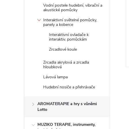
Vodní postele hudební, vibrační a
akustické pomůcky
Interaktivní světelné pomůcky,
panely a koberce
žek se senzoricko-
Terapeutické fazole
strukturou 15 ks
TheraBeans 5 kg
Interaktivní ovladače k
interaktiv. pomůckám
z DPH
2 884,30 Kč bez DPH
Zrcadlové koule
DO KOŠÍKU
3 490 Kč
DO KOŠÍKU
 ks
Skladem
14 ks
Zrcadla akrylová a zrcadla
Kód:
1409443
Kód:
1993804T
hloubková
Lávová lampa
Hudební nosiče a přehrávače
AROMATERAPIE a hry s vůněmi
Lotto
MUZIKO TERAPIE, instrumenty,