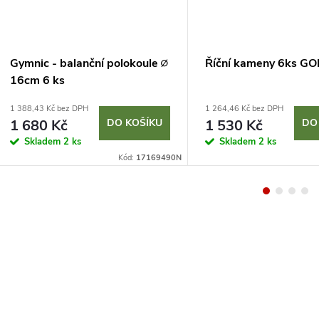
Gymnic - balanční polokoule ∅
Říční kameny 6ks G
16cm 6 ks
1 388,43 Kč bez DPH
1 264,46 Kč bez DPH
1 680 Kč
DO KOŠÍKU
1 530 Kč
DO
Skladem
2 ks
Skladem
2 ks
Kód:
17169490N