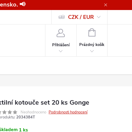
ensko. 📢
CZK / EUR
Všeobecné obchodní podmínky pro kupující společnosti
Zásady ochrany o
NÁKUPNÍ
KOŠÍK
Prázdný košík
Přihlášení
ktilní kotouče set 20 ks Gonge
Neohodnoceno
Podrobnosti hodnocení
produktu:
2034384T
Skladem
1 ks