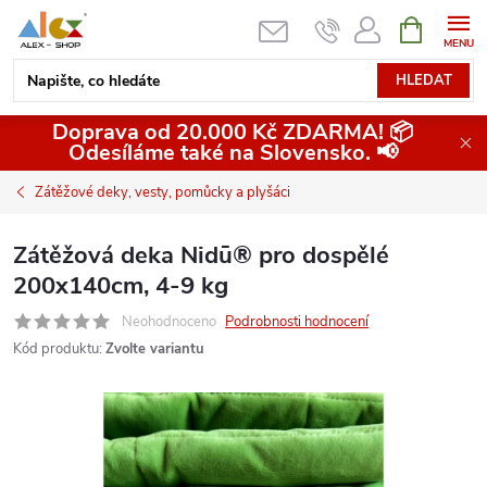
Přejít
NÁKUPNÍ
KOŠÍK
na
obsah
HLEDAT
Doprava od 20.000 Kč ZDARMA! 📦
Odesíláme také na Slovensko. 📢
Zátěžové deky, vesty, pomůcky a plyšáci
Zátěžová deka Nidū® pro dospělé
200x140cm, 4-9 kg
Neohodnoceno
Podrobnosti hodnocení
Kód produktu:
Zvolte variantu