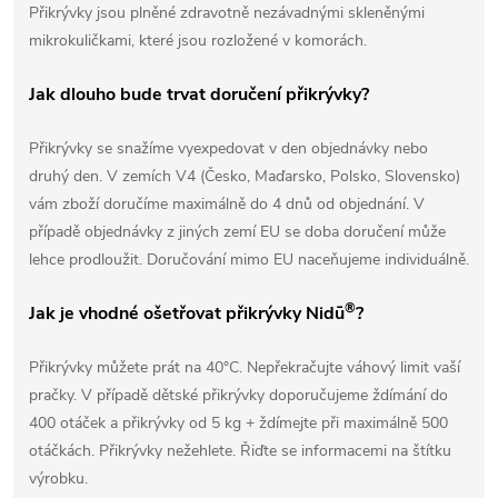
Přikrývky jsou plněné zdravotně nezávadnými skleněnými
mikrokuličkami, které jsou rozložené v komorách.
Jak dlouho bude trvat doručení přikrývky?
Přikrývky se snažíme vyexpedovat v den objednávky nebo
druhý den. V zemích V4 (Česko, Maďarsko, Polsko, Slovensko)
vám zboží doručíme maximálně do 4 dnů od objednání. V
případě objednávky z jiných zemí EU se doba doručení může
lehce prodloužit. Doručování mimo EU naceňujeme individuálně.
®
Jak je vhodné ošetřovat přikrývky Nidū
?
Přikrývky můžete prát na 40°C. Nepřekračujte váhový limit vaší
pračky. V případě dětské přikrývky doporučujeme ždímání do
400 otáček a přikrývky od 5 kg + ždímejte při maximálně 500
otáčkách. Přikrývky nežehlete. Řiďte se informacemi na štítku
výrobku.