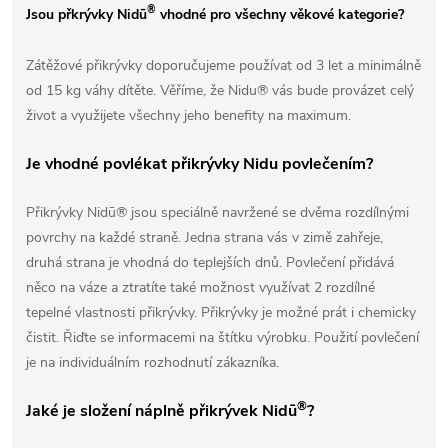
®
Jsou přkrývky Nidū
vhodné pro všechny věkové kategorie?
Zátěžové přikrývky doporučujeme používat od 3 let a minimálně
od 15 kg váhy dítěte. Věříme, že Nidu® vás bude provázet celý
život a využijete všechny jeho benefity na maximum.
Je vhodné povlékat přikrývky Nidu povlečením?
Přikrývky Nidū®
jsou speciálně navržené se dvěma rozdílnými
povrchy na každé straně. Jedna strana vás v zimě zahřeje,
druhá strana je vhodná do teplejších dnů. Povlečení přidává
něco na váze a ztratíte také možnost využívat 2 rozdílné
tepelné vlastnosti přikrývky. Přikrývky je možné prát i chemicky
čistit. Řiďte se informacemi na štítku výrobku. Použití povlečení
je na individuálním rozhodnutí zákazníka.
®
Jaké je složení náplně přikrývek Nidū
?