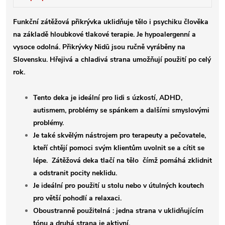
Funkční zátěžová přikrývka uklidňuje tělo i psychiku člověka
na základě hloubkové tlakové terapie. Je hypoalergenní a
vysoce odolná. Přikrývky Nidū jsou ručně vyráběny na
Slovensku. Hřejivá a chladivá strana umožňují použití po celý
rok.
Tento deka je ideální pro lidi s úzkostí, ADHD,
autismem, problémy se spánkem a dalšími smyslovými
problémy.
Je také skvělým nástrojem pro terapeuty a pečovatele,
kteří chtějí pomoci svým klientům uvolnit se a cítit se
lépe. Zátěžová deka tlačí na tělo čímž pomáhá zklidnit
a odstranit pocity neklidu.
Je ideální pro použití u stolu nebo v útulných koutech
pro větší pohodlí a relaxaci.
Oboustranně použitelná : jedna strana v uklidňujícím
tónu a druhá strana je aktivní.