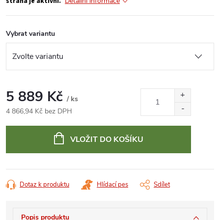
strana je aktivní.
Detailní informace
Vybrat variantu
5 889 Kč
/ ks
4 866,94 Kč bez DPH
Měrná
cena:
VLOŽIT DO KOŠÍKU
Dotaz k produktu
Hlídací pes
Sdílet
Popis produktu