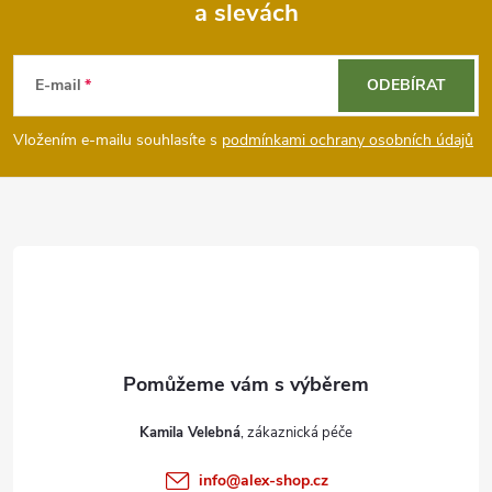
a slevách
Z
á
E-mail
ODEBÍRAT
p
Vložením e-mailu souhlasíte s
podmínkami ochrany osobních údajů
a
t
í
Kamila Velebná
info
@
alex-shop.cz