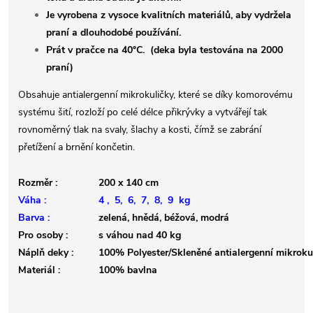
Je vyrobena z vysoce kvalitních materiálů, aby vydržela
praní a dlouhodobé používání.
Prát v pračce na 40°C. (deka byla testována na 2000
praní)
Obsahuje antialergenní mikrokuličky, které se díky komorovému
systému šití, rozloží po celé délce přikrývky a vytvářejí tak
rovnoměrný tlak na svaly, šlachy a kosti, čímž se zabrání
přetížení a brnění končetin.
Rozměr :
200 x 140 cm
Váha :
4 , 5, 6, 7, 8, 9 kg
Barva :
zelená, hnědá, béžová, modrá
Pro osoby :
s váhou nad 40 kg
Náplň deky :
100% Polyester/Skleněné antialergenní mikroku
Materiál :
100% bavlna