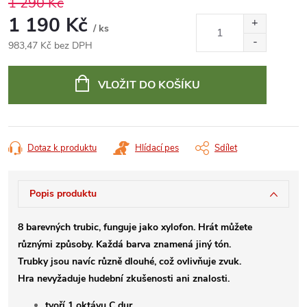
1 290 Kč
1 190 Kč
/ ks
983,47 Kč bez DPH
Měrná
cena:
VLOŽIT DO KOŠÍKU
Dotaz k produktu
Hlídací pes
Sdílet
Popis produktu
8 barevných trubic, funguje jako xylofon. Hrát můžete
různými způsoby. Každá barva znamená jiný tón.
Trubky jsou navíc různě dlouhé, což ovlivňuje zvuk.
Hra nevyžaduje hudební zkušenosti ani znalosti.
tvoří 1 oktávu C dur