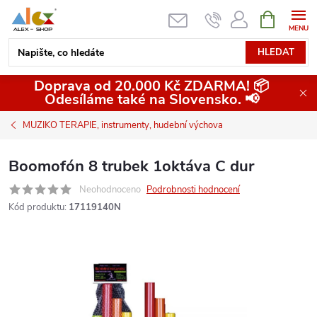
Přejít
NÁKUPNÍ
KOŠÍK
na
obsah
HLEDAT
Doprava od 20.000 Kč ZDARMA! 📦
Odesíláme také na Slovensko. 📢
MUZIKO TERAPIE, instrumenty, hudební výchova
Boomofón 8 trubek 1oktáva C dur
Neohodnoceno
Podrobnosti hodnocení
Kód produktu:
17119140N