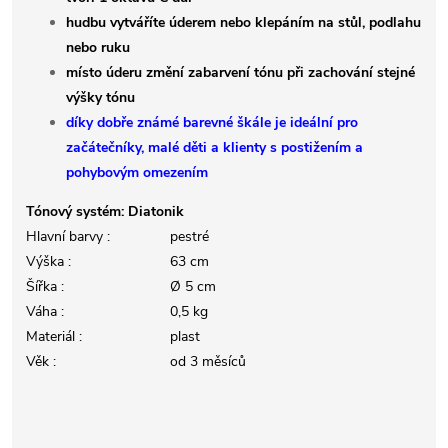
hudbu vytváříte úderem nebo klepáním na stůl, podlahu
nebo ruku
místo úderu změní zabarvení tónu při zachování stejné
výšky tónu
díky dobře známé barevné škále je ideální pro
začátečníky, malé děti a klienty s postižením a
pohybovým omezením
Tónový systém: Diatonik
Hlavní barvy :
pestré
Výška :
63 cm
Šířka :
Ø 5 cm
Váha :
0,5 kg
Materiál :
plast
Věk :
od 3 měsíců