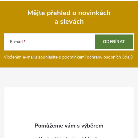
Mějte přehled o novinkách
a slevách
Z
á
E-mail
ODEBÍRAT
p
Vložením e-mailu souhlasíte s
podmínkami ochrany osobních údajů
a
t
í