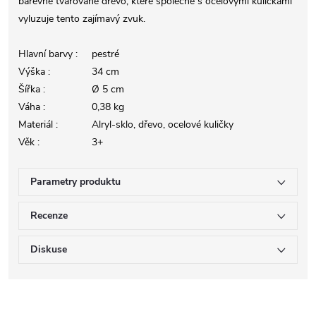
barevné tvarované dřevo, které společně s ocelovými kuličkami
vyluzuje tento zajímavý zvuk.
Hlavní barvy :
pestré
Výška :
34 cm
Šířka :
Ø 5 cm
Váha :
0,38 kg
Materiál :
Alryl-sklo, dřevo, ocelové kuličky
Věk :
3+
Parametry produktu
Recenze
Diskuse