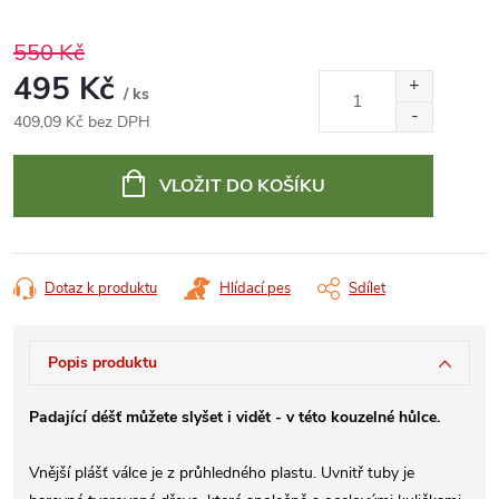
550 Kč
495 Kč
/ ks
409,09 Kč bez DPH
Měrná
cena:
VLOŽIT DO KOŠÍKU
Dotaz k produktu
Hlídací pes
Sdílet
Popis produktu
Padající déšť můžete slyšet i vidět - v této kouzelné hůlce.
Vnější plášť válce je z průhledného plastu. Uvnitř tuby je