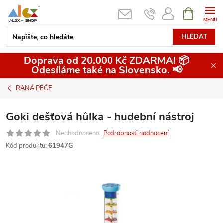
Přejít
NÁKUPNÍ
KOŠÍK
na
obsah
HLEDAT
Doprava od 20.000 Kč ZDARMA! 📦
Odesíláme také na Slovensko. 📢
RANÁ PÉČE
Goki dešťová hůlka - hudební nástroj
Neohodnoceno
Podrobnosti hodnocení
Kód produktu:
61947G