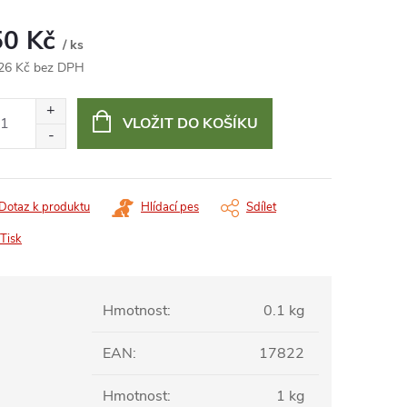
50 Kč
/ ks
26 Kč bez DPH
ná
:
VLOŽIT DO KOŠÍKU
Dotaz k produktu
Hlídací pes
Sdílet
Tisk
Hmotnost
:
0.1 kg
EAN
:
17822
Hmotnost
:
1 kg