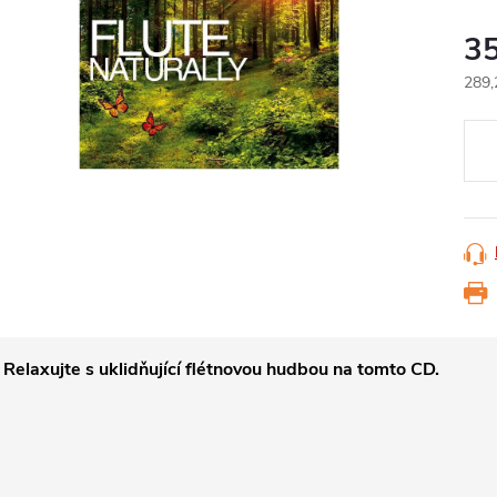
3
289,
Měr
cena
Relaxujte s uklidňující flétnovou hudbou na tomto CD.