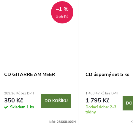
–1 %
355 Kč
CD GITARRE AM MEER
CD úsporný set 5 ks
289,26 Kč bez DPH
1 483,47 Kč bez DPH
350 Kč
1 795 Kč
DO KOŠÍKU
DO
Skladem
1 ks
Dodací doba: 2-3
týdny
Kód:
23668100N
K