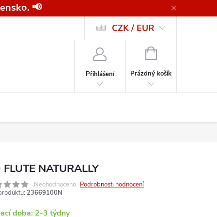
ensko. 📢
CZK / EUR
Všeobecné obchodní podmínky pro kupující společnosti
Zásady ochrany o
NÁKUPNÍ
KOŠÍK
Prázdný košík
Přihlášení
 FLUTE NATURALLY
Neohodnoceno
Podrobnosti hodnocení
produktu:
23669100N
ací doba: 2-3 týdny