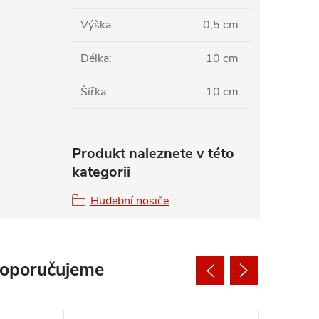
Výška
:
0,5 cm
Délka
:
10 cm
Šířka
:
10 cm
Produkt naleznete v této
kategorii
Hudební nosiče
doporučujeme