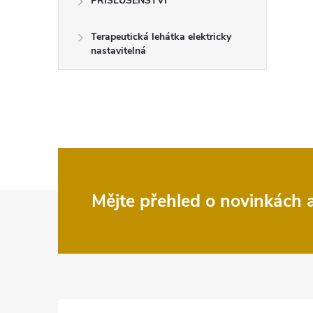
PŘÍSLUŠENSTVÍ
Terapeutická lehátka elektricky
nastavitelná
Z
Mějte přehled o novinkách
á
p
a