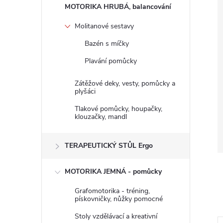
n
MOTORIKA HRUBÁ, balancování
e
Molitanové sestavy
Bazén s míčky
l
Plavání pomůcky
Zátěžové deky, vesty, pomůcky a
plyšáci
Tlakové pomůcky, houpačky,
klouzačky, mandl
TERAPEUTICKÝ STŮL Ergo
MOTORIKA JEMNÁ - pomůcky
Grafomotorika - tréning,
pískovničky, nůžky pomocné
Stoly vzdělávací a kreativní