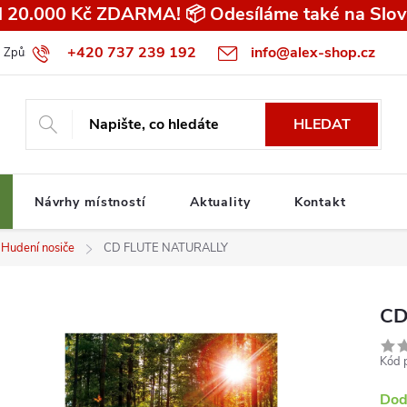
 20.000 Kč ZDARMA! 📦 Odesíláme také na Slov
+420 737 239 192
info@alex-shop.cz
Způsob dopravy
Všeobecné obchodní podmínky pro spotřebitele
HLEDAT
Návrhy místností
Aktuality
Kontakt
Hudení nosiče
CD FLUTE NATURALLY
CD
Kód 
Dod