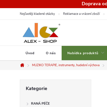
Přejít
Doprava od
na
Nejčastěji kladené otázky
Reklamace a vrácení zboží
obsah
Úvod
O nás
Nabídka produktů
MUZIKO TERAPIE, instrumenty, hudební výchova
Domů
P
Přeskočit
Kategorie
kategorie
o
RANÁ PÉČE