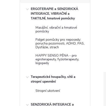
s
ERGOTERAPIE a SENZORICKÁ
t
INTEGRACE, VIBRAČNÍ a
TAKTILNÍ, hmatové pomůcky
r
Masážní, vibrační a hmatové
pomůcky
a
Fidget pomůcky pro neposedy:
porucha pozornosti, ADHD, PAS,
n
Dysfázie, strach
HAPPY SENSO PĚNA - pro
n
egroterapeuty, fyzioterapeuty,
logopedy
í
Terapeutické houpačky, sítě a
p
stropní upevnění
Stropní ukotvení
a
SENZORICKÁ INTEGRACE a