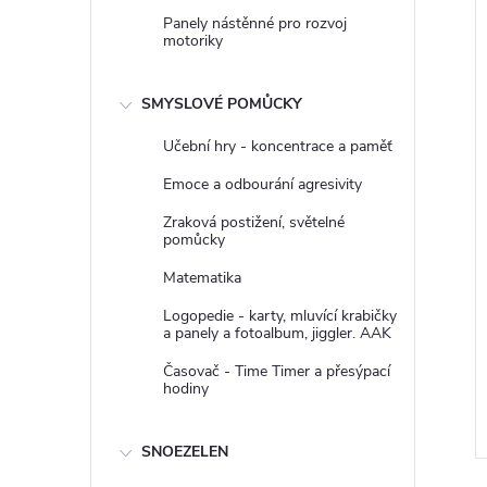
Panely nástěnné pro rozvoj
motoriky
SMYSLOVÉ POMŮCKY
Učební hry - koncentrace a paměť
Emoce a odbourání agresivity
Zraková postižení, světelné
pomůcky
bní systém se
Přenosný CD přehrávač s USB
Matematika
bavou Blaupunkt
Bluetooth
Logopedie - karty, mluvící krabičky
arvě bílé a černé
a panely a fotoalbum, jiggler. AAK
z DPH
1 900,83 Kč bez DPH
2 300 Kč
DO KOŠÍKU
Časovač - Time Timer a přesýpací
DO KOŠÍKU
hodiny
 ks
Dodací doba: 2-3
týdny
Kód:
9960C
Kód:
21850101N
SNOEZELEN