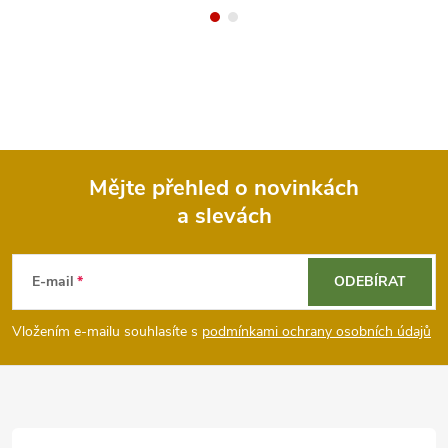
Mějte přehled o novinkách
a slevách
Z
á
E-mail
ODEBÍRAT
p
Vložením e-mailu souhlasíte s
podmínkami ochrany osobních údajů
a
t