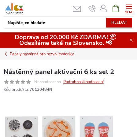
Přejít
NÁKUPNÍ
KOŠÍK
na
obsah
HLEDAT
Doprava od 20.000 Kč ZDARMA! 📦
Odesíláme také na Slovensko. 📢
Panely nástěnné pro rozvoj motoriky
Nástěnný panel aktivační 6 ks set 2
Neohodnoceno
Podrobnosti hodnocení
Kód produktu:
70130484N