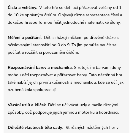
Čísla a veličiny.
V této hře se děti učí přiřazovat veličiny od 1
do 10 ke správným číslům. Objevují různé reprezentace čísel a
dokážou hravou formou řešit jednoduché matematické úlohy.
Měření a počítání.
Děti si házejí míčkem po dřevěné dráze s
očíslovanými stanovišti od 0 do 9. To jim pomůže naučit se
počítat a rozšířit si porozumění číslům.
Rozpoznávání barev a mechanika.
S rotujícími barvami duhy
mohou děti rozpoznávat a přiřazovat barvy. Tato nástěnná hra
také nabízí jejich první zkušenosti s mechanikou, kde se učí, jak
ozubená kola spolupracují.
Vázání uzlů a kliček.
Děti se učí vázat uzly a mašle různými
způsoby, což podporuje jejich jemnou motoriku a koordinaci.
Důležité vlastnosti této sady. 6.
různých nástěnných her v