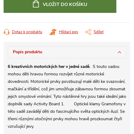
cena:
VLOŽIT DO KOŠÍKU
Dotaz k produktu
Hlídací pes
Sdílet
Popis produktu
6 kreativních motorických her v jedné sadě.
S touto sadou
mohou děti hravou formou rozvíjet různé motorické
dovednosti. Motorické prvky povzbuzují malé děti ke svazování,
mačkání a třídění, což jim umožňuje zábavnou formou zkoumat
jejich smyslové vnímání. Tyto nástěnné hry jsou také ideální jako
doplněk sady Activity Board 1. Optické klamy Gramofony v
této sadě zavádějí děti do fascinujícího světa optických iluzí. Se
třemi různými otočnými prvky mohou hravě prozkoumat čtyři
vzrušující jevy.