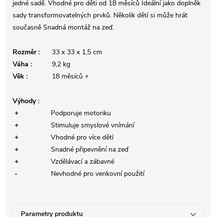
jedné sadě. Vhodné pro děti od 18 měsíců Ideální jako doplněk
sady transformovatelných prvků. Několik dětí si může hrát
současně Snadná montáž na zeď.
Rozměr :
33 x 33 x 1,5 cm
Váha :
9,2 kg
Věk :
18 měsíců +
Výhody :
+
Podporuje motoriku
+
Stimuluje smyslové vnímání
+
Vhodné pro více dětí
+
Snadné připevnění na zeď
+
Vzdělávací a zábavné
-
Nevhodné pro venkovní použití
Parametry produktu