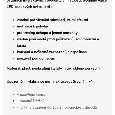
ostatních interaktivních produktů v místnosti. (vodního válce,
LED páskových světel, atd.)
vhodné pro vizuální stimulaci, velmi efektní
motivace k pohybu
pro tréning úchopu a jemné motoriky
vládna jsou odolá proti poškození, jsou robustní a
jasná
kousání a nešetrné zacházení je nepoškodí
používat pod dohledem
Materiál: plast, neobsahují ftaláty, latex, skleněnou výplň
Upozornění : vlákna se nesmí zkracovat
Srovnání +/-
+ uzavřené konce
+ snadné čištění
- vlákna vyžadují údržbu z hygienických důvodů