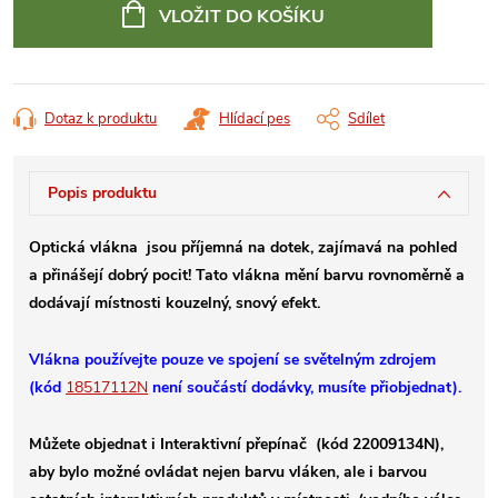
cena:
VLOŽIT DO KOŠÍKU
Dotaz k produktu
Hlídací pes
Sdílet
Popis produktu
Optická vlákna
jsou příjemná na dotek, zajímavá na pohled
a přinášejí dobrý pocit! Tato vlákna mění barvu rovnoměrně a
dodávají místnosti kouzelný, snový efekt.
Vlákna používejte pouze ve spojení
se světelným zdrojem
(kód
18517112N
není součástí dodávky, musíte přiobjednat).
Můžete objednat i Interaktivní přepínač (kód 22009134N),
aby bylo možné ovládat nejen barvu vláken, ale i barvou