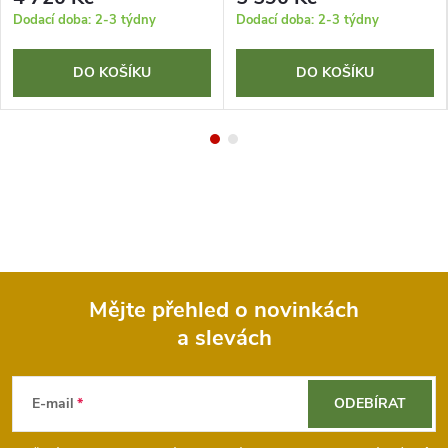
Dodací doba: 2-3 týdny
Dodací doba: 2-3 týdny
DO KOŠÍKU
DO KOŠÍKU
Mějte přehled o novinkách
a slevách
Z
á
E-mail
ODEBÍRAT