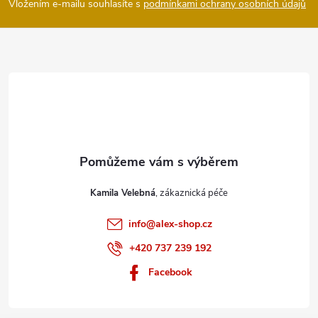
p
Vložením e-mailu souhlasíte s
podmínkami ochrany osobních údajů
a
t
í
Kamila Velebná
info
@
alex-shop.cz
+420 737 239 192
Facebook