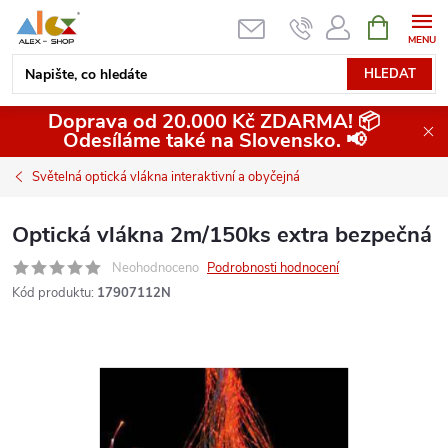
Přejít
NÁKUPNÍ
KOŠÍK
na
obsah
HLEDAT
Doprava od 20.000 Kč ZDARMA! 📦
Odesíláme také na Slovensko. 📢
Světelná optická vlákna interaktivní a obyčejná
Optická vlákna 2m/150ks extra bezpečná
Neohodnoceno
Podrobnosti hodnocení
Kód produktu:
17907112N