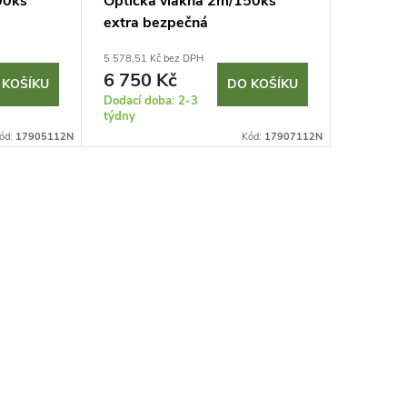
00ks
Optická vlákna 2m/150ks
extra bezpečná
5 578,51 Kč bez DPH
6 750 Kč
 KOŠÍKU
DO KOŠÍKU
Dodací doba: 2-3
týdny
ód:
17905112N
Kód:
17907112N