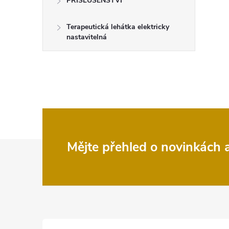
PŘÍSLUŠENSTVÍ
Terapeutická lehátka elektricky
nastavitelná
Z
Mějte přehled o novinkách
á
p
a