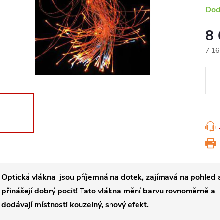
Dod
8
7 16
Měr
cena
Optická vlákna
jsou příjemná na dotek, zajímavá na pohled 
přinášejí dobrý pocit! Tato vlákna mění barvu rovnoměrně a
dodávají místnosti kouzelný, snový efekt.