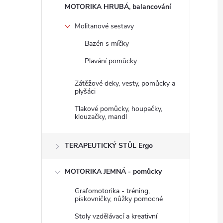
n
MOTORIKA HRUBÁ, balancování
e
Molitanové sestavy
Bazén s míčky
l
Plavání pomůcky
Zátěžové deky, vesty, pomůcky a
plyšáci
Tlakové pomůcky, houpačky,
klouzačky, mandl
TERAPEUTICKÝ STŮL Ergo
MOTORIKA JEMNÁ - pomůcky
Grafomotorika - tréning,
pískovničky, nůžky pomocné
Stoly vzdělávací a kreativní