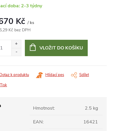
ací doba: 2-3 týdny
 670 Kč
/ ks
5,29 Kč bez DPH
ná
:
VLOŽIT DO KOŠÍKU
Dotaz k produktu
Hlídací pes
Sdílet
Tisk
a
Hmotnost
:
2.5 kg
EAN
:
16421