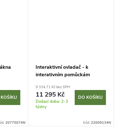
lákna
Interaktivní ovladač - k
Interakt
interativním pomůckám
Ø15cm 
9 334,71 Kč bez DPH
19 991,74 
11 295 Kč
DPH
 KOŠÍKU
DO KOŠÍKU
24 19
Dodací doba: 2-3
týdny
Dodací do
týdnů
ód:
20775074N
Kód:
22009134N