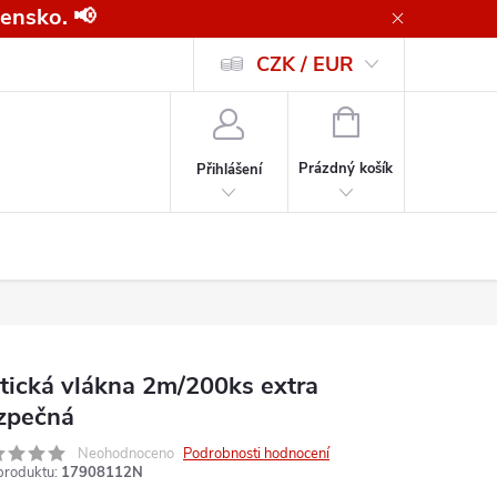
ensko. 📢
CZK / EUR
Všeobecné obchodní podmínky pro kupující společnosti
Zásady ochrany o
NÁKUPNÍ
KOŠÍK
Prázdný košík
Přihlášení
tická vlákna 2m/200ks extra
zpečná
Neohodnoceno
Podrobnosti hodnocení
produktu:
17908112N