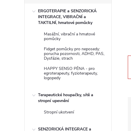
s
ERGOTERAPIE a SENZORICKÁ
t
INTEGRACE, VIBRAČNÍ a
TAKTILNÍ, hmatové pomůcky
r
Masážní, vibrační a hmatové
pomůcky
a
Fidget pomůcky pro neposedy:
porucha pozornosti, ADHD, PAS,
n
Dysfázie, strach
HAPPY SENSO PĚNA - pro
n
egroterapeuty, fyzioterapeuty,
logopedy
í
Terapeutické houpačky, sítě a
p
stropní upevnění
Stropní ukotvení
a
SENZORICKÁ INTEGRACE a