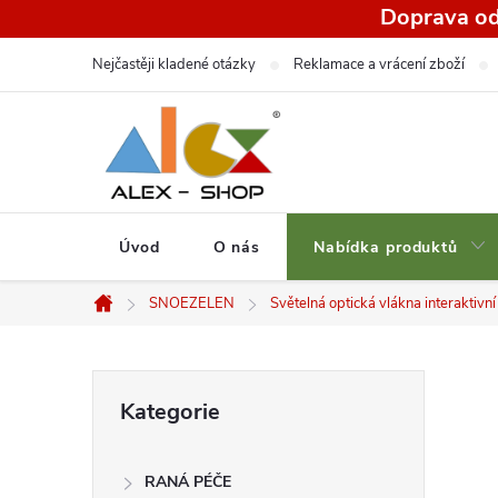
Přejít
Doprava od
na
Nejčastěji kladené otázky
Reklamace a vrácení zboží
obsah
Úvod
O nás
Nabídka produktů
SNOEZELEN
Světelná optická vlákna interaktivn
Domů
P
Přeskočit
Kategorie
kategorie
o
RANÁ PÉČE