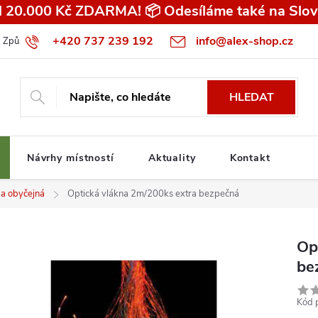
 20.000 Kč ZDARMA! 📦 Odesíláme také na Slov
+420 737 239 192
info@alex-shop.cz
Způsob dopravy
Všeobecné obchodní podmínky pro spotřebitele
HLEDAT
Návrhy místností
Aktuality
Kontakt
í a obyčejná
Optická vlákna 2m/200ks extra bezpečná
Op
be
Kód 