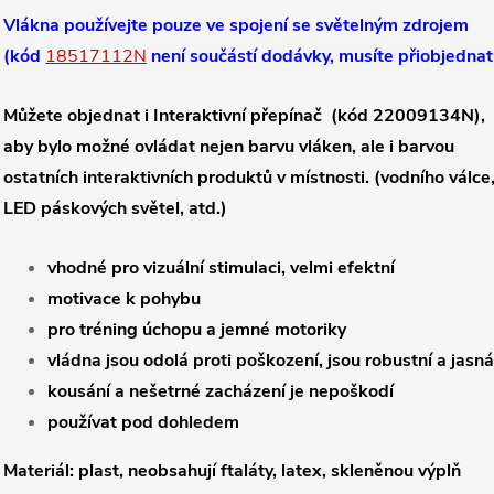
Vlákna používejte pouze ve spojení
se světelným zdrojem
(kód
18517112N
není součástí dodávky, musíte přiobjednat
Můžete objednat i Interaktivní přepínač (kód 22009134N),
aby bylo možné ovládat nejen barvu vláken, ale i barvou
ostatních interaktivních produktů v místnosti. (vodního válce
LED páskových světel, atd.)
vhodné pro vizuální stimulaci, velmi efektní
motivace k pohybu
pro tréning úchopu a jemné motoriky
vládna jsou odolá proti poškození, jsou robustní a jasn
kousání a nešetrné zacházení je nepoškodí
používat pod dohledem
Materiál: plast, neobsahují ftaláty, latex, skleněnou výplň