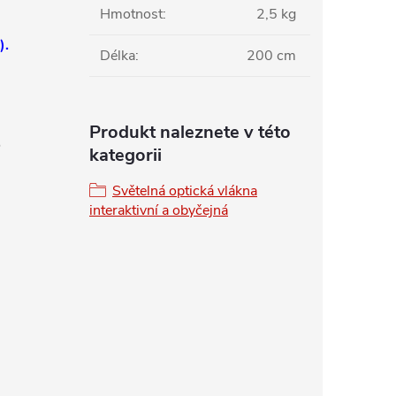
Hmotnost
:
2,5 kg
).
Délka
:
200 cm
Produkt naleznete v této
,
kategorii
Světelná optická vlákna
interaktivní a obyčejná
á