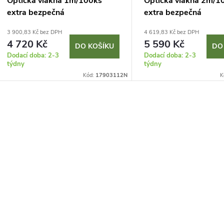
Optická vlákna 1m/100ks
Optická vlákna 2m/1
extra bezpečná
extra bezpečná
3 900,83 Kč bez DPH
4 619,83 Kč bez DPH
4 720 Kč
5 590 Kč
DO KOŠÍKU
DO
Dodací doba: 2-3
Dodací doba: 2-3
týdny
týdny
Kód:
17903112N
K