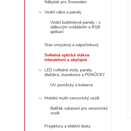
Nábytek pro Snoezelen
Vodní válce a panely
Vodní bublinkové panely - s
dálkovým ovládáním a RGB
aplikací
Stan smyslový a odpočinkový
Světelná optická vlákna
interaktivní a obyčejná
 ovladač - k
Interaktivní vodní válec
ím pomůckám
Ø15cm V200 cm
LED světelné stoly, panely,
dlaždice, stavebnice a POMŮCKY
z DPH
19 991,74 Kč bez
UV pomůcky a koberce
č
DPH
DO KOŠÍKU
24 190 Kč
DO KOŠÍKU
2-3
Mobilní multi-senzorický vozík
Dodací doba: 6-8
týdnů
Balíček vybavení pro senzorický
vozík
Kód:
22009134N
Kód:
19780095N
Projektory a efektní disky