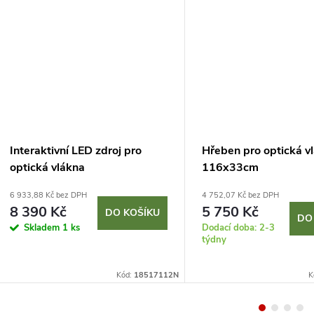
Interaktivní LED zdroj pro
Hřeben pro optická v
optická vlákna
116x33cm
6 933,88 Kč bez DPH
4 752,07 Kč bez DPH
8 390 Kč
5 750 Kč
DO KOŠÍKU
DO
Skladem
1 ks
Dodací doba: 2-3
týdny
Kód:
18517112N
K