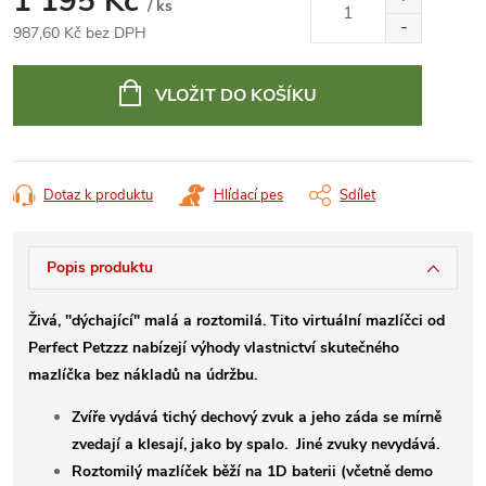
1 195 Kč
/ ks
987,60 Kč bez DPH
Měrná
cena:
VLOŽIT DO KOŠÍKU
Dotaz k produktu
Hlídací pes
Sdílet
Popis produktu
Živá, "dýchající" malá a roztomilá. Tito virtuální mazlíčci od
Perfect Petzzz nabízejí výhody vlastnictví skutečného
mazlíčka bez nákladů na údržbu.
Zvíře vydává tichý dechový zvuk a jeho záda se mírně
zvedají a klesají, jako by spalo. Jiné zvuky nevydává.
Roztomilý mazlíček běží na 1D baterii (včetně demo