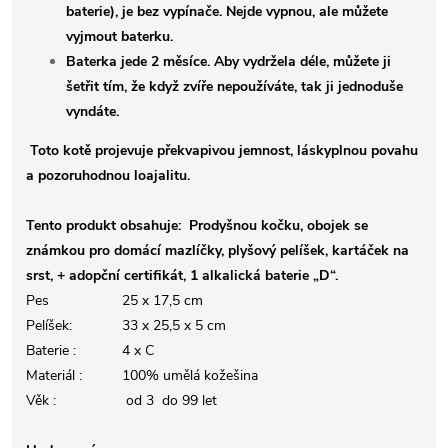
baterie), je bez vypínače. Nejde vypnou, ale můžete
vyjmout baterku.
Baterka jede 2 měsíce. Aby vydržela déle, můžete ji
šetřit tím, že když zvíře nepoužíváte, tak ji jednoduše
vyndáte.
Toto kotě projevuje překvapivou jemnost, láskyplnou povahu
a pozoruhodnou loajalitu.
Tento produkt obsahuje: Prodyšnou kočku, obojek se
známkou pro domácí mazlíčky, plyšový pelíšek, kartáček na
srst, + adopční certifikát, 1 alkalická baterie „D“.
Pes
25 x 17,5 cm
Pelíšek:
33 x 25,5 x 5 cm
Baterie :
4 x C
Materiál :
100% umělá kožešina
Věk :
od 3 do 99 let