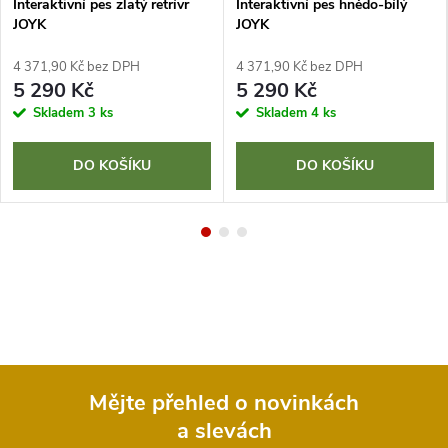
Interaktivní pes zlatý retrívr
Interaktivní pes hnědo-bílý
JOYK
JOYK
4 371,90 Kč bez DPH
4 371,90 Kč bez DPH
5 290 Kč
5 290 Kč
Skladem
3 ks
Skladem
4 ks
DO KOŠÍKU
DO KOŠÍKU
Mějte přehled o novinkách
a slevách