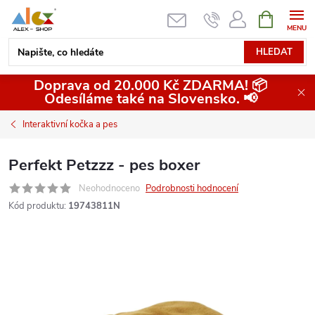
Přejít
NÁKUPNÍ
KOŠÍK
na
obsah
HLEDAT
Doprava od 20.000 Kč ZDARMA! 📦
Odesíláme také na Slovensko. 📢
Interaktivní kočka a pes
Perfekt Petzzz - pes boxer
Neohodnoceno
Podrobnosti hodnocení
Kód produktu:
19743811N