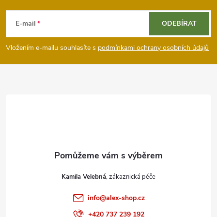
Z
á
E-mail
ODEBÍRAT
p
Vložením e-mailu souhlasíte s
podmínkami ochrany osobních údajů
a
t
í
Kamila Velebná
info
@
alex-shop.cz
+420 737 239 192