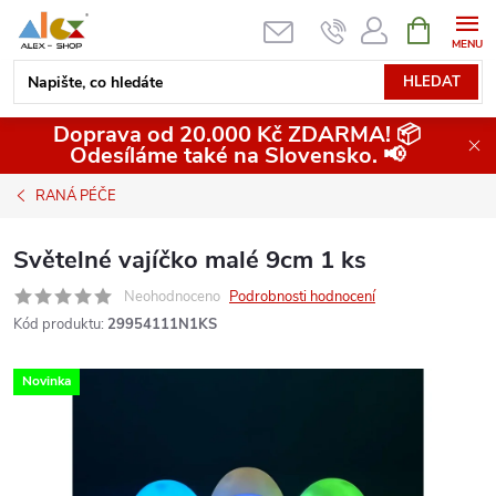
Přejít
NÁKUPNÍ
KOŠÍK
na
obsah
HLEDAT
Doprava od 20.000 Kč ZDARMA! 📦
Odesíláme také na Slovensko. 📢
RANÁ PÉČE
Světelné vajíčko malé 9cm 1 ks
Neohodnoceno
Podrobnosti hodnocení
Kód produktu:
29954111N1KS
Novinka