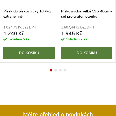
Písek do pískovničky 10,7kg
Pískovnička velká 59 x 40cm -
extra jemný
set pro grafomotoriku
1 024,79 Kč bez DPH
1 607,44 Kč bez DPH
1 240 Kč
1 945 Kč
Skladem
5 ks
Skladem
2 ks
DO KOŠÍKU
DO KOŠÍKU
Mějte přehled o novinkách