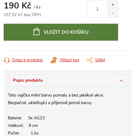
190 Kč
/ ks
157,02 Kč bez DPH
Měrná
cena:
VLOŽIT DO KOŠÍKU
Dotaz k produktu
Hlídací pes
Sdílet
Popis produktu
Tato vajíčka mění barvu pomalu a bez jakékoli akce.
Bezpečné, uklidňující a příjemně jemné barvy.
Baterie: 3x AG13
Velikost: 9 cm
Počet : 1 ks