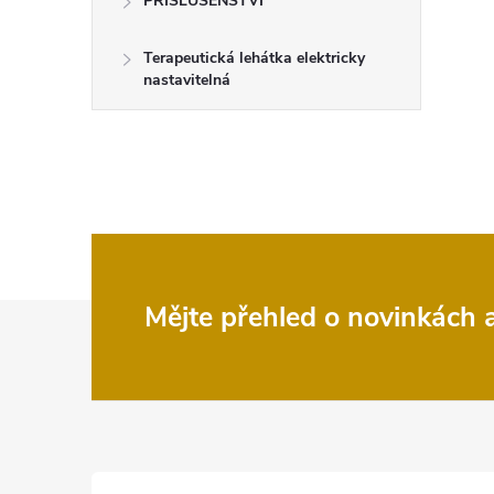
PŘÍSLUŠENSTVÍ
Terapeutická lehátka elektricky
nastavitelná
Z
Mějte přehled o novinkách
á
p
a