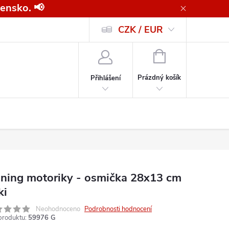
ensko. 📢
CZK / EUR
Všeobecné obchodní podmínky pro kupující společnosti
Zásady ochrany o
NÁKUPNÍ
KOŠÍK
Prázdný košík
Přihlášení
éning motoriky - osmička 28x13 cm
ki
Neohodnoceno
Podrobnosti hodnocení
produktu:
59976 G