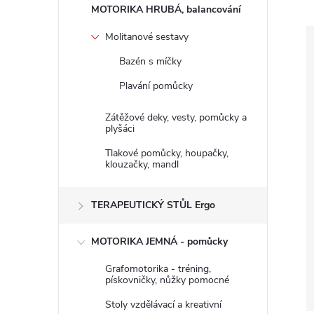
n
MOTORIKA HRUBÁ, balancování
e
Molitanové sestavy
Bazén s míčky
l
Plavání pomůcky
Zátěžové deky, vesty, pomůcky a
plyšáci
Tlakové pomůcky, houpačky,
klouzačky, mandl
TERAPEUTICKÝ STŮL Ergo
MOTORIKA JEMNÁ - pomůcky
Grafomotorika - tréning,
pískovničky, nůžky pomocné
Stoly vzdělávací a kreativní