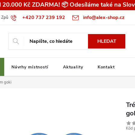
 20.000 Kč ZDARMA! 📦 Odesíláme také na Slov
+420 737 239 192
info@alex-shop.cz
Způsob dopravy
Všeobecné obchodní podmínky pro spotřebitele
HLEDAT
Návrhy místností
Aktuality
Kontakt
cm goki
Tr
go
Kód 