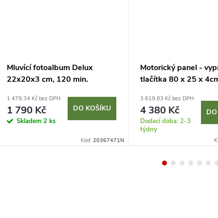
Mluvící fotoalbum Delux
Motorický panel - vyp
22x20x3 cm, 120 min.
tlačítka 80 x 25 x 4c
záznamu
1 479,34 Kč bez DPH
3 619,83 Kč bez DPH
1 790 Kč
DO KOŠÍKU
4 380 Kč
DO
Skladem
2 ks
Dodací doba: 2-3
týdny
Kód:
20367471N
K