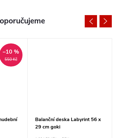
doporučujeme
–10 %
550 Kč
 hudební
Balanční deska Labyrint 56 x
Ovoce a 
29 cm goki
třídění 