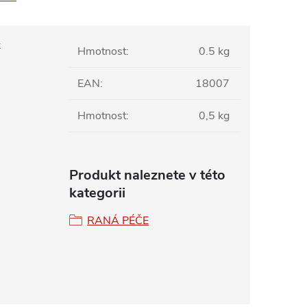
k
Hmotnost
:
0.5 kg
EAN
:
18007
Hmotnost
:
0,5 kg
Produkt naleznete v této
kategorii
RANÁ PÉČE