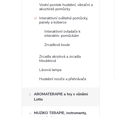
Vodní postele hudební, vibrační a
akustické pomůcky
Interaktivní světelné pomůcky,
panely a koberce
Interaktivní ovladače k
interaktiv. pomůckám
trová nástěnná 77 x
Zapamatuj si zvuk - zvukové
 modrá
krabičky 12 ks goki
Zrcadlové koule
z DPH
1 148,76 Kč bez DPH
Zrcadla akrylová a zrcadla
1 390 Kč
DO KOŠÍKU
DO KOŠÍKU
hloubková
2-3
Skladem
9 ks
Lávová lampa
Kód:
7051484N
Kód:
56683 G
Hudební nosiče a přehrávače
AROMATERAPIE a hry s vůněmi
Lotto
MUZIKO TERAPIE, instrumenty,