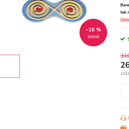
Bare
tak 
Deta
–16 %
310 Kč
31
2
214,
Měr
cena