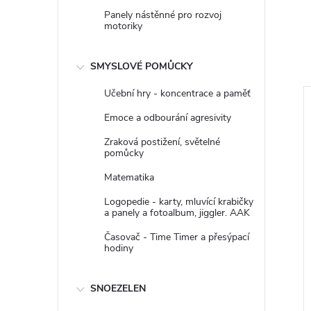
Panely nástěnné pro rozvoj
motoriky
SMYSLOVÉ POMŮCKY
Učební hry - koncentrace a paměť
–9 %
Emoce a odbourání agresivity
380 Kč
Zraková postižení, světelné
pomůcky
Matematika
Logopedie - karty, mluvící krabičky
a panely a fotoalbum, jiggler. AAK
Časovač - Time Timer a přesýpací
hodiny
 korálků a kostek
Nástěnný panel, hra ozubená
4 ks
kola Goki
SNOEZELEN