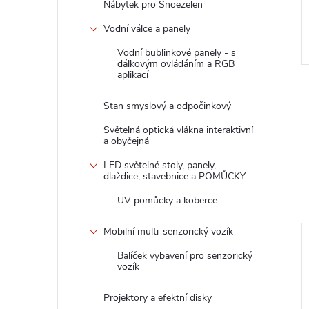
z DPH
285,12 Kč bez DPH
Nábytek pro Snoezelen
345 Kč
DO KOŠÍKU
DO KOŠÍKU
Vodní válce a panely
 ks
Skladem
6 ks
Vodní bublinkové panely - s
Kód:
97565844N
Kód:
58530480N
dálkovým ovládáním a RGB
aplikací
Stan smyslový a odpočinkový
Světelná optická vlákna interaktivní
a obyčejná
LED světelné stoly, panely,
dlaždice, stavebnice a POMŮCKY
UV pomůcky a koberce
Mobilní multi-senzorický vozík
Balíček vybavení pro senzorický
vozík
Projektory a efektní disky