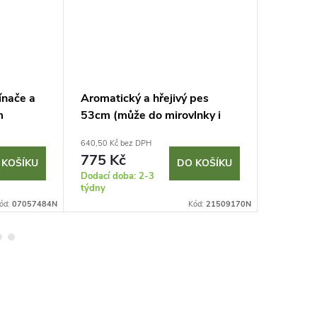
ínače a
Aromatický a hřejivý pes
Balančn
m
53cm (může do mirovlnky i
29 cm g
mrazáku)
640,50 Kč bez DPH
1 024,79 K
775 Kč
1 240
 KOŠÍKU
DO KOŠÍKU
Dodací doba: 2-3
Sklad
týdny
ód:
07057484N
Kód:
21509170N