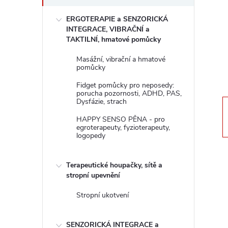
s
ERGOTERAPIE a SENZORICKÁ
t
INTEGRACE, VIBRAČNÍ a
TAKTILNÍ, hmatové pomůcky
r
Masážní, vibrační a hmatové
pomůcky
a
Fidget pomůcky pro neposedy:
porucha pozornosti, ADHD, PAS,
n
Dysfázie, strach
HAPPY SENSO PĚNA - pro
n
egroterapeuty, fyzioterapeuty,
logopedy
í
Terapeutické houpačky, sítě a
p
stropní upevnění
Stropní ukotvení
a
SENZORICKÁ INTEGRACE a