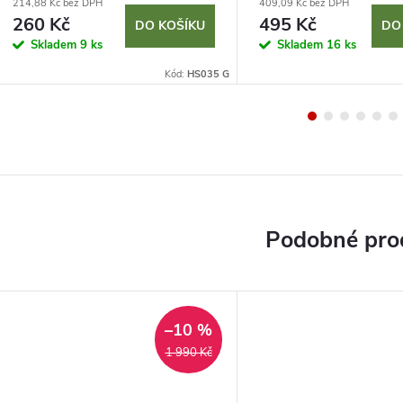
214,88 Kč bez DPH
409,09 Kč bez DPH
260 Kč
495 Kč
DO KOŠÍKU
DO
Skladem
9 ks
Skladem
16 ks
Kód:
HS035 G
–10 %
1 990 Kč