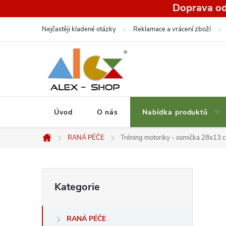
Přejít
Doprava od
na
Nejčastěji kladené otázky
Reklamace a vrácení zboží
obsah
Úvod
O nás
Nabídka produktů
RANÁ PÉČE
Tréning motoriky - osmička 28x13 
Domů
P
Přeskočit
Kategorie
kategorie
o
RANÁ PÉČE