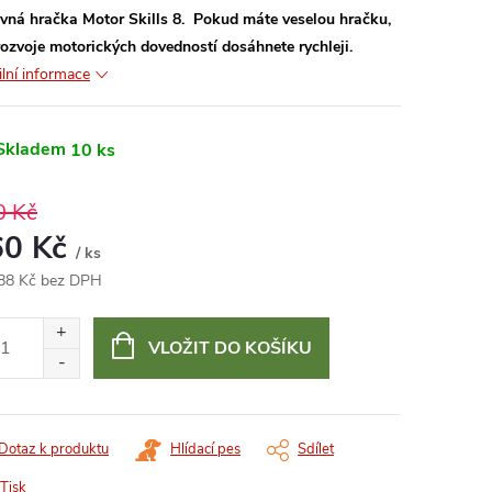
vná hračka Motor Skills 8. Pokud máte veselou hračku,
rozvoje motorických dovedností dosáhnete rychleji.
ilní informace
Skladem
10 ks
0 Kč
60 Kč
/ ks
88 Kč bez DPH
ná
:
VLOŽIT DO KOŠÍKU
Dotaz k produktu
Hlídací pes
Sdílet
Tisk