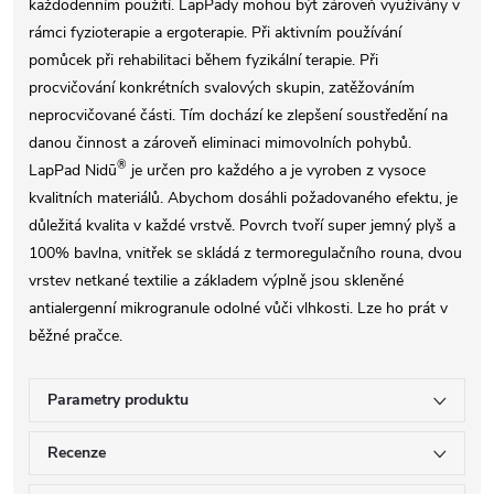
každodenním použití. LapPady mohou být zároveň využívány v
rámci fyzioterapie a ergoterapie. Při aktivním používání
pomůcek při rehabilitaci během fyzikální terapie. Při
procvičování konkrétních svalových skupin, zatěžováním
neprocvičované části. Tím dochází ke zlepšení soustředění na
danou činnost a zároveň eliminaci mimovolních pohybů.
®
LapPad Nidū
je určen pro každého a je vyroben z vysoce
kvalitních materiálů. Abychom dosáhli požadovaného efektu, je
důležitá kvalita v každé vrstvě. Povrch tvoří super jemný plyš a
100% bavlna, vnitřek se skládá z termoregulačního rouna, dvou
vrstev netkané textilie a základem výplně jsou skleněné
antialergenní mikrogranule odolné vůči vlhkosti. Lze ho prát v
běžné pračce.
Parametry produktu
Recenze