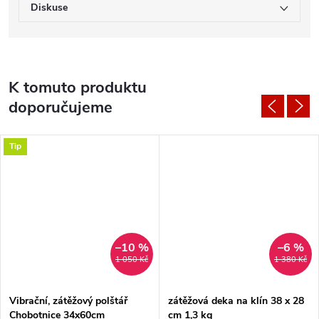
Diskuse
K tomuto produktu
doporučujeme
Tip
–10 %
–6 %
1 050 Kč
1 380 Kč
Vibrační, zátěžový polštář
zátěžová deka na klín 38 x 28
Chobotnice 34x60cm
cm 1,3 kg