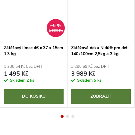
–5 %
1 580 Kč
Zátěžový límec 46 x 37 x 15cm
Zátěžová deka Nidū® pro děti
1,3 kg
140x100cm 2,5kg a 3 kg
1 235,54 Kč bez DPH
3 296,69 Kč bez DPH
1 495 Kč
3 989 Kč
Skladem
2 ks
Skladem
5 ks
DO KOŠÍKU
ZOBRAZIT