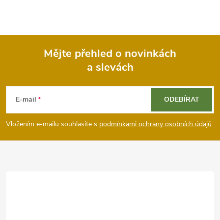
Mějte přehled o novinkách
a slevách
Z
á
E-mail
ODEBÍRAT
p
Vložením e-mailu souhlasíte s
podmínkami ochrany osobních údajů
a
t
í