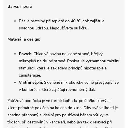
Barva:
modrá
Pás je pratelný při teplotě do 40 °C, což zajišťuje
snadnou údržbu. Nepoužívejte sušičku.
Materiál a design:
Povrch:
Chladivá bavlna na jedné straně, hřejivý
mikroplyš na druhé straně. Poskytuje významnou taktilní
stimulaci, která je základem principů hipoterapie a
canisterapie.
Vnitřní výplň:
Skleněné mikrokuličky volně přesýpající se
v komorách, které zajišťují rovnoměrný tlak.
Zátěžová pomůcka je ve formě lapPadu-polštářku, který si
klient primárně pokládá na kolena do klína. Díky své velikosti je
snadno přenosný a ideální pro používání během výuky ve
třídách, při cestování, v kanceláři, nebo jen tak k relaxaci při