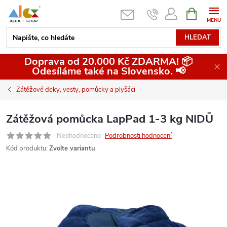
Přejít
NÁKUPNÍ
KOŠÍK
na
obsah
HLEDAT
Doprava od 20.000 Kč ZDARMA! 📦
Odesíláme také na Slovensko. 📢
Zátěžové deky, vesty, pomůcky a plyšáci
Zátěžová pomůcka LapPad 1-3 kg NIDŪ
Neohodnoceno
Podrobnosti hodnocení
Kód produktu:
Zvolte variantu