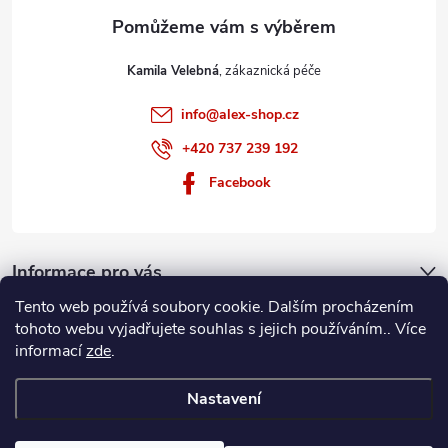
Kamila Velebná
info
@
alex-shop.cz
+420 737 239 192
Facebook
Informace pro vás
Tento web používá soubory cookie. Dalším procházením
Nákupní košík
tohoto webu vyjadřujete souhlas s jejich používáním.. Více
informací
zde
.
0
KS /
0 KČ
Nastavení