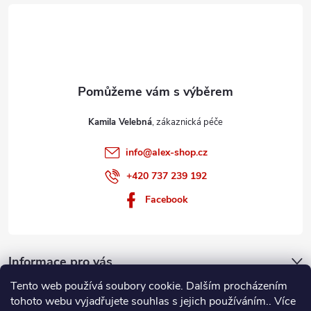
t
v
í
k
y
v
ý
Kamila Velebná
p
info
@
alex-shop.cz
+420 737 239 192
i
Facebook
s
u
Informace pro vás
Tento web používá soubory cookie. Dalším procházením
Nákupní košík
tohoto webu vyjadřujete souhlas s jejich používáním.. Více