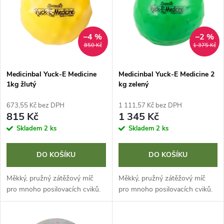
e
p
Abecedně
n
i
–4 %
–2 %
850 Kč
1 375 Kč
í
s
p
Medicinbal Yuck-E Medicine
Medicinbal Yuck-E Medicine 2
1kg žlutý
kg zelený
p
r
673,55 Kč bez DPH
1 111,57 Kč bez DPH
r
815 Kč
1 345 Kč
o
Skladem
2 ks
Skladem
2 ks
o
d
DO KOŠÍKU
DO KOŠÍKU
d
u
Měkký, pružný zátěžový míč
Měkký, pružný zátěžový míč
u
pro mnoho posilovacích cviků.
pro mnoho posilovacích cviků.
k
k