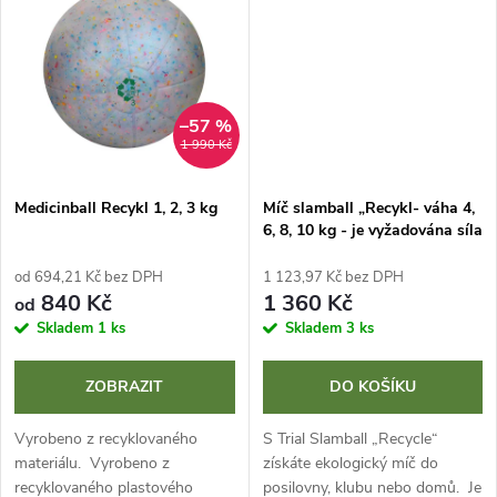
t
t
ů
ů
–57 %
1 990 Kč
Medicinball Recykl 1, 2, 3 kg
Míč slamball „Recykl- váha 4,
6, 8, 10 kg - je vyžadována síla
a vytrvalost
od 694,21 Kč bez DPH
1 123,97 Kč bez DPH
840 Kč
1 360 Kč
od
Skladem
1 ks
Skladem
3 ks
ZOBRAZIT
DO KOŠÍKU
Vyrobeno z recyklovaného
S Trial Slamball „Recycle“
materiálu. Vyrobeno z
získáte ekologický míč do
recyklovaného plastového
posilovny, klubu nebo domů. Je