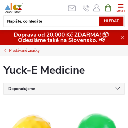
Přejít
NÁKUPNÍ
KOŠÍK
na
obsah
HLEDAT
Doprava od 20.000 Kč ZDARMA! 📦
Odesíláme také na Slovensko. 📢
Prodávané značky
Yuck-E Medicine
Ř
Doporučujeme
a
Nejlevnější
V
Nejdražší
z
ý
Nejprodávanější